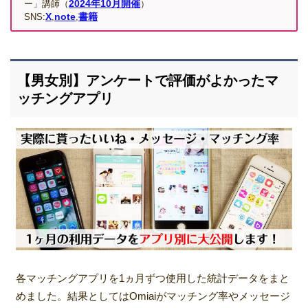
2024年10月開催
ー」講師（
）
X
note
書籍
SNS:
,
,
【男女別】アンケートで評価がよかったマ
ッチングアプリ
各マッチングアプリを1ヵ月ずつ使用した統計データをまと
めました。結果としてはOmiaiがマッチング率やメッセージ