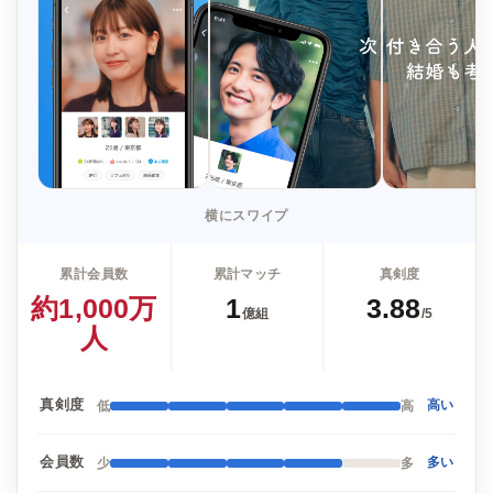
横にスワイプ
累計会員数
累計マッチ
真剣度
約1,000万
1
3.88
億組
/5
人
真剣度
低
高
高い
会員数
少
多
多い