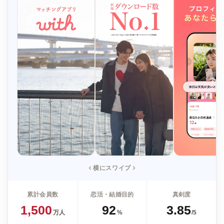
横にスワイプ
累計会員数
恋活・結婚目的
真剣度
1,500
92
3.85
万人
%
/5