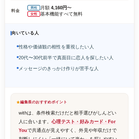
月額
4,160円
〜
男性
料金
基本機能すべて無料
女性
向いている人
性格や価値観の相性を重視したい人
20代〜30代前半で真面目に恋人を探したい人
メッセージのきっかけ作りが苦手な人
編集長のおすすめポイント
withは、条件検索だけだと相手選びがしんどい
人に合います。
心理テスト・好みカード・For
You
で共通点が見えやすく、外見や年収だけで
判断しにくい「一緒にいて楽か」を探しやすい