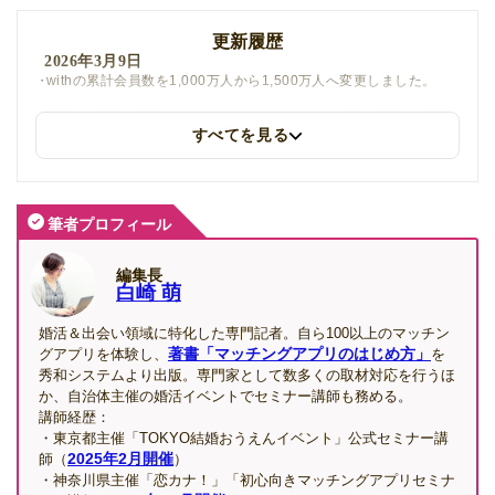
更新履歴
2026年3月9日
withの累計会員数を1,000万人から1,500万人へ変更しました。
すべてを見る
2025年8月27日
料金に関する注意事項（クレジットカード決済の価格とアプリ内
課金の違い）を追加しました。
筆者プロフィール
2025年7月24日
マッチングアプリの利用率調査の目次を見やすくしました。
編集長
白崎 萌
婚活＆出会い領域に特化した専門記者。自ら100以上のマッチン
著書「マッチングアプリのはじめ方」
グアプリを体験し、
を
秀和システムより出版。専門家として数多くの取材対応を行うほ
か、自治体主催の婚活イベントでセミナー講師も務める。
講師経歴：
・東京都主催「TOKYO結婚おうえんイベント」公式セミナー講
2025年2月開催
師（
）
・神奈川県主催「恋カナ！」「初心向きマッチングアプリセミナ