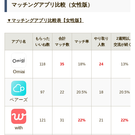
マッチングアプリ比較（女性版）
▼マッチングアプリ比較表【女性版】
もらった
合計
やり取り
2週間以上
アプリ名
マッチ率
いいね数
マッチ数
人数
交流が続く
118
35
18%
24
13%
Omiai
97
22
20.5%
18
20.5%
ペアーズ
121
31
22%
21
22%
with