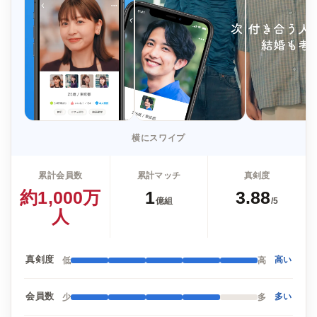
横にスワイプ
累計会員数
累計マッチ
真剣度
約1,000万
1
3.88
億組
/5
人
真剣度
低
高
高い
会員数
少
多
多い