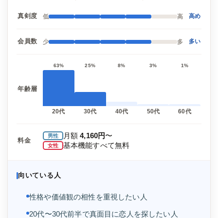
真剣度
低
高
高め
会員数
少
多
多い
63%
25%
8%
3%
1%
年齢層
20代
30代
40代
50代
60代
月額
4,160円
〜
男性
料金
基本機能すべて無料
女性
向いている人
性格や価値観の相性を重視したい人
20代〜30代前半で真面目に恋人を探したい人