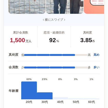
横にスワイプ
累計会員数
恋活・結婚目的
真剣度
1,500
92
3.85
万人
%
/5
真剣度
低
高
高め
会員数
少
多
多い
63%
25%
8%
3%
1%
年齢層
20代
30代
40代
50代
60代