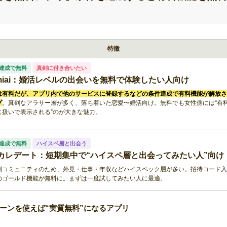
特徴
達成で無料
真剣に付き合いたい
miai：婚活レベルの出会いを無料で体験したい人向け
は有料だが、アプリ内で他のサービスに登録するなどの条件達成で有料機能が解放さ
プ
。真剣なアラサー層が多く、落ち着いた恋愛〜婚活向け。無料でも女性側には“有
じ扱いで表示される”のが大きな魅力。
達成で無料
ハイスペ層と出会う
カレデート：短期集中で“ハイスペ層と出会ってみたい人”向け
制コミュニティのため、外見・仕事・年収などハイスペック層が多い。招待コード入
のゴールド機能が無料に。まずは一度試してみたい人に最適。
ーンを使えば“実質無料”になるアプリ