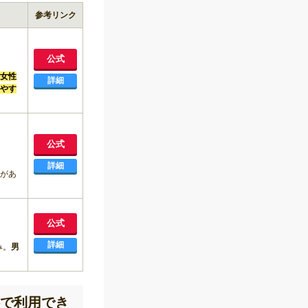
参考リンク
公式
女性
詳細
やす
公式
詳細
があ
公式
詳細
み。
男
料で利用でき