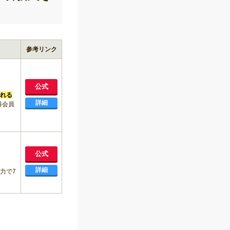
参考リンク
公式
れる
詳細
料会員
公式
詳細
力で7