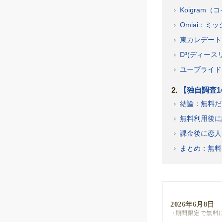
Koigra
Omiai：
東カレデート
D³(ディー
ユーブライド
【独自調査1
結論：無料だ
無料利用後に
課金後に恋人
まとめ：無料
2026年6月8日
期間限定で無料