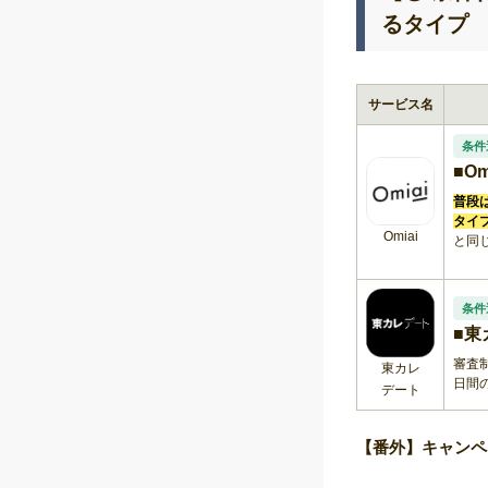
るタイプ
サービス名
条件
■O
普段
タイ
Omiai
と同
条件
■東
審査
東カレ
日間
デート
【番外】キャンペ