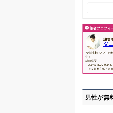
2025年12月26
Omiaiの年末
筆者プロフィ
編集
ダ
70個以上のアプリの
中！
講師経歴：
・JOYがMCを務める
・神奈川県主催「恋
男性が無