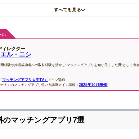
すべてを見る
日
年始キャンペーン情報を追加しました。
ール
ディレクター
ニエル・ニシ
利用経験や婚活成功者への取材経験を活かし”マッチングアプリを知り尽くした男"として出
マッチングアプリ大学TV」
「
メイン講師
2025年10月開催
カナ！」のマッチングアプリ使い方講座メイン講師（
）
料のマッチングアプリ7選