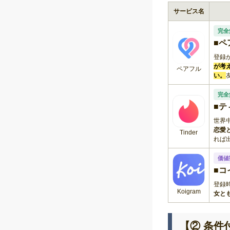
サービス名
完全
■ペ
登録
が考
ペアフル
い。
完全
■テ
世界
恋愛
Tinder
れば
価値
■コ
登録
Koigram
女と
【② 条件