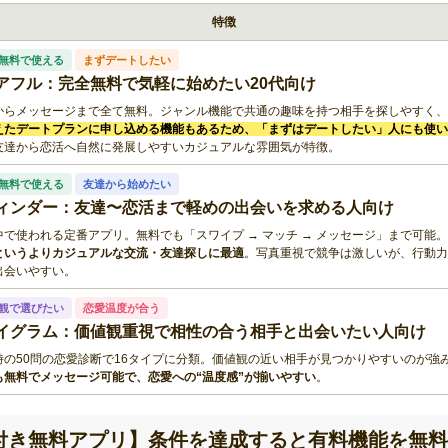
特徴
無料で使える
まずデートしたい
アフル：完全無料で気軽に始めたい20代向け
からメッセージまで全て無料。ジャンル機能で共通の趣味を持つ相手を探しやすく、
えたデートプランに申し込める機能もあるため、「まずはデートしたい」人にも使い
友達から恋活へ自然に発展しやすいカジュアルな雰囲気が特徴。
無料で使える
友達から始めたい
ィンダー：友達〜恋活まで軽めの出会いを求める人向け
中で使われる定番アプリ。無料でも「スワイプ → マッチ → メッセージ」まで可能。
というよりカジュアルな交流・友達探しに最適
。写真重視で競争は激しいが、行動力
出会いやすい。
観で選びたい
恋愛温度が合う
イグラム：価値観重視で相性の合う相手と出会いたい人向け
時の50問の恋愛診断で16タイプに分類。価値観の近い相手が見つかりやすいのが強
も無料でメッセージ可能で、恋愛への“温度感”が揃いやすい
。
付き無料アプリ】条件を達成すると有料機能を無