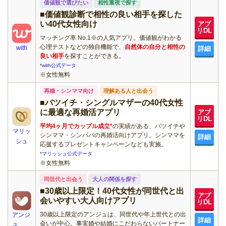
価値観で選びたい
相性重視で探す
■価値観診断で相性の良い相手を探した
い40代女性向け
アプ
リDL
マッチング率 No.1※の人気アプリ。価値観がわかる
心理テストなどの独自機能で、
自然体の自分と相性の
with
詳細
良い相手
を探すことができる。
*
with公式データ
※女性無料
再婚・シンママ向け
理解ある人と出会う
■バツイチ・シングルマザーの40代女性
に最適な再婚活アプリ
アプ
リDL
平均4ヶ月でカップル成立*
の実績がある、バツイチや
マリッ
シンママ・シンパパの再婚活向けアプリ。シンママを
詳細
シュ
応援するプレゼントキャンペーンなども実施。
*
マリッシュ公式データ
※女性無料
同世代と出会う
大人の関係を探す
■30歳以上限定！40代女性が同世代と出
アプ
会いやすい大人向けアプリ
リDL
30歳以上限定のアンジュは、同世代や年上世代との出
アンジ
詳細
会いが中心。事実婚や結婚にこだわらないパートナー
ュ