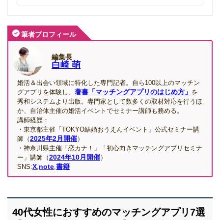
ラス恋を追加しました。
2025年12月9日
筆者プロフィール
FAQ（40代女性のマッチングアプリに関する質問）を追加しまし
た。
編集長
白崎 萌
2025年12月4日
ペアーズの会員数を2,000万人から2,500万人に変更しました。
婚活＆出会い領域に特化した専門記者。自ら100以上のマッチン
著書「マッチングアプリのはじめ方」
グアプリを体験し、
を
秀和システムより出版。専門家として数多くの取材対応を行うほ
2025年11月18日
か、自治体主催の婚活イベントでセミナー講師も務める。
警視庁の情報をもとに、SNS型ロマンス詐欺の注意喚起を追加し
講師経歴：
ました。
・東京都主催「TOKYO結婚おうえんイベント」公式セミナー講
2025年2月開催
師（
）
2025年11月10日
・神奈川県主催「恋カナ！」「初心向きマッチングアプリセミナ
Dineの改名（Dine→D³）に伴い、新名称D³（ディースリー）に変
2024年10月開催
ー」講師（
）
更しました。
X
note
書籍
SNS:
,
,
2025年10月24日
主要マッチングアプリにおける40代ユーザーの割合を追加しまし
た。
40代女性におすすめのマッチングアプリ7選