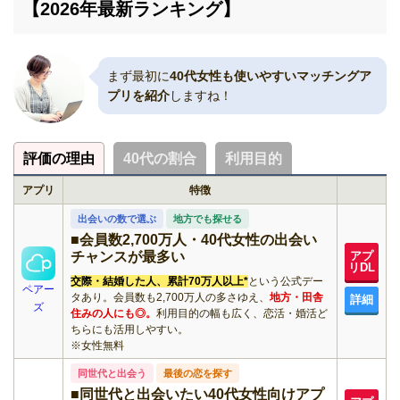
【2026年最新ランキング】
2025年9月19日
目次を読みやすく調整しました。
まず最初に
40代女性も使いやすいマッチングア
プリを紹介
しますね！
評価の理由
40代の割合
利用目的
アプリ
特徴
出会いの数で選ぶ
地方でも探せる
■会員数2,700万人・40代女性の出会い
チャンスが最多い
アプ
リDL
交際・結婚した人、累計70万人以上*
という公式デー
ペアー
タあり。会員数も2,700万人の多さゆえ、
地方・田舎
詳細
ズ
住みの人にも◎。
利用目的の幅も広く、恋活・婚活ど
ちらにも活用しやすい。
※女性無料
同世代と出会う
最後の恋を探す
■同世代と出会いたい40代女性向けアプ