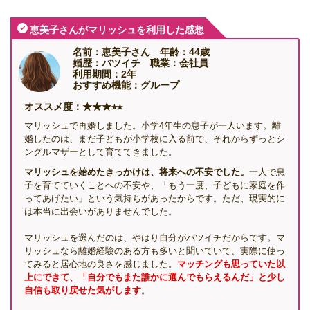
恵美子さんがマリッシュを利用した感想
名前：恵美子さん 年齢：44歳
婚歴：バツイチ 職業：会社員
利用期間：2年
おすすめ機能：グループ
オススメ度：★★★⭐︎⭐︎
マリッシュで再婚しました。小学4年生の息子が一人います。離
婚したのは、まだ子どもが小学校に入る前で、それからずっとシ
ングルマザーとして育ててきました。
マリッシュを始めたきっかけは、将来への不安でした。
一人で息
子を育てていくことへの不安や、「もう一度、子どもに家庭を作
ってあげたい」という気持ちがあったからです。ただ、現実的に
は本当に出会いがありませんでした。
マリッシュを選んだのは、やはり自分がバツイチだからです。マ
リッシュなら離婚経験のある方も多いと聞いていて、実際に使っ
てみると居心地の良さを感じました。
マッチングも思っていた以
上にできて、「自分でもまた誰かに選んでもらえるんだ」と少し
自信も取り戻せた気がします
。