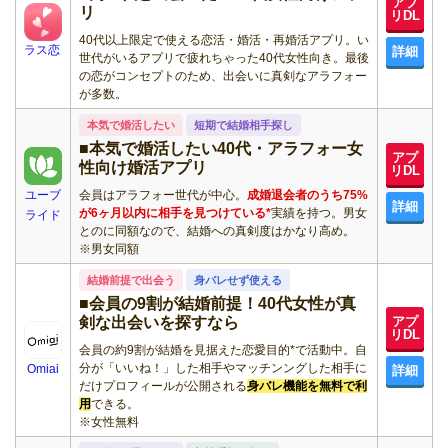
アプ
リ
リDL
40代以上限定で使える恋活・婚活・再婚活アプリ。い
ラス恋
詳細
世代がいるアプリで疲れちゃった40代女性向き。最後
の恋がコンセプトのため、出会いに真剣なアラフォー
が多数。
本気で婚活したい
短期で結婚相手探し
■本気で婚活したい40代・アラフォー女
アプ
性向け婚活アプリ
リDL
ユーブ
会員はアラフォー世代が中心。
成婚退会者のうち75%
詳細
が6ヶ月以内に相手を見つけている*
実績を持つ。男女
ライド
とのに同額なので、結婚への真剣度はかなり高め。
※男女同額
結婚前提で出会う
身バレせず使える
■会員の9割が結婚前提！40代女性が真
剣な出会いを探すなら
アプ
リDL
会員の約9割が結婚を見据えた恋愛目的*で活動中。自
分が「いいね！」した相手やマッチンングした相手に
Omiai
詳細
だけプロフィールが公開される
身バレ機能を無料で利
用
できる。
※女性無料