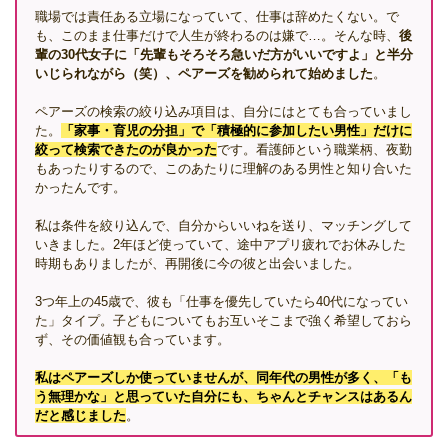
職場では責任ある立場になっていて、仕事は辞めたくない。で
も、このまま仕事だけで人生が終わるのは嫌で…。そんな時、
後
輩の30代女子に「先輩もそろそろ急いだ方がいいですよ」と半分
いじられながら（笑）、ペアーズを勧められて始めました
。
ペアーズの検索の絞り込み項目は、自分にはとても合っていまし
た。
「家事・育児の分担」で「積極的に参加したい男性」だけに
絞って検索できたのが良かった
です。看護師という職業柄、夜勤
もあったりするので、このあたりに理解のある男性と知り合いた
かったんです。
私は条件を絞り込んで、自分からいいねを送り、マッチングして
いきました。2年ほど使っていて、途中アプリ疲れでお休みした
時期もありましたが、再開後に今の彼と出会いました。
3つ年上の45歳で、彼も「仕事を優先していたら40代になってい
た」タイプ。子どもについてもお互いそこまで強く希望しておら
ず、その価値観も合っています。
私はペアーズしか使っていませんが、同年代の男性が多く、「も
う無理かな」と思っていた自分にも、ちゃんとチャンスはあるん
だと感じました
。