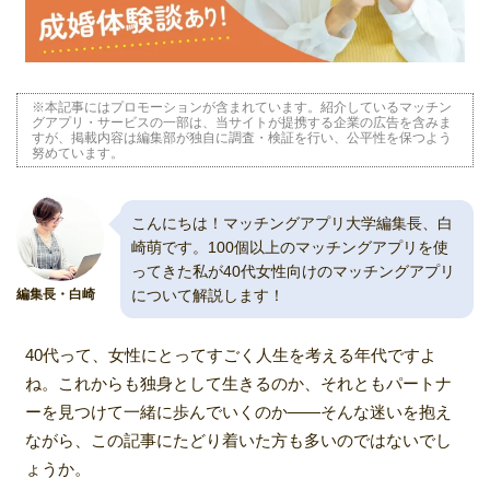
※本記事にはプロモーションが含まれています。紹介しているマッチン
グアプリ・サービスの一部は、当サイトが提携する企業の広告を含みま
すが、掲載内容は編集部が独自に調査・検証を行い、公平性を保つよう
努めています。
こんにちは！マッチングアプリ大学編集長、白
崎萌です。100個以上のマッチングアプリを使
ってきた私が40代女性向けのマッチングアプリ
について解説します！
編集長・白崎
40代って、女性にとってすごく人生を考える年代ですよ
ね。これからも独身として生きるのか、それともパートナ
ーを見つけて一緒に歩んでいくのか——そんな迷いを抱え
ながら、この記事にたどり着いた方も多いのではないでし
ょうか。