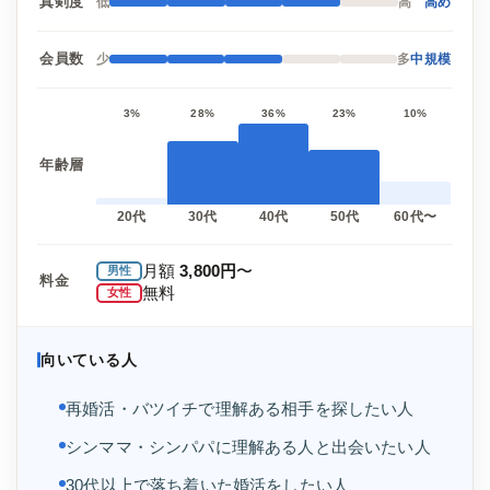
真剣度
低
高
高め
会員数
少
多
中規模
3%
28%
36%
23%
10%
年齢層
20代
30代
40代
50代
60代〜
月額
3,800円
〜
男性
料金
無料
女性
向いている人
再婚活・バツイチで理解ある相手を探したい人
シンママ・シンパパに理解ある人と出会いたい人
30代以上で落ち着いた婚活をしたい人