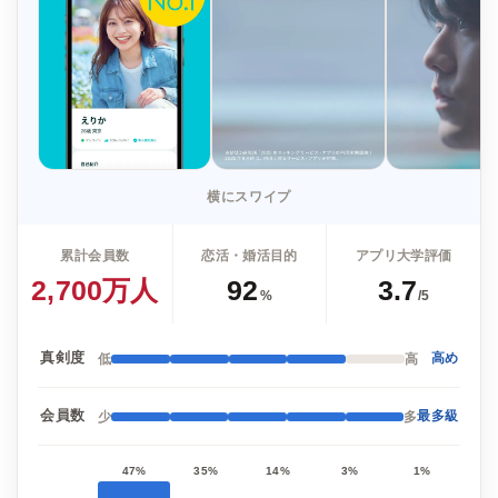
横にスワイプ
累計会員数
恋活・婚活目的
アプリ大学評価
2,700万人
92
3.7
%
/5
真剣度
低
高
高め
会員数
少
多
最多級
47%
35%
14%
3%
1%