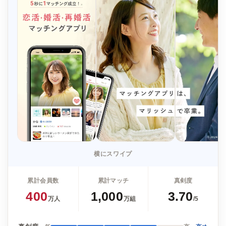
横にスワイプ
累計会員数
累計マッチ
真剣度
400
1,000
3.70
万人
万組
/5