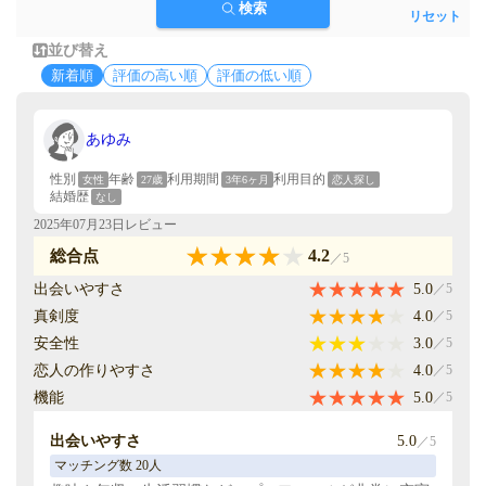
検索
リセット
並び替え
新着順
評価の高い順
評価の低い順
あゆみ
性別
年齢
利用期間
利用目的
女性
27歳
3年6ヶ月
恋人探し
結婚歴
なし
2025年07月23日レビュー
4.2
総合点
／5
出会いやすさ
5.0
／5
真剣度
4.0
／5
安全性
3.0
／5
恋人の作りやすさ
4.0
／5
機能
5.0
／5
出会いやすさ
5.0
／5
マッチング数 20人