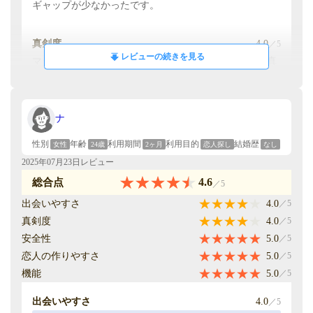
ギャップが少なかったです。
機能面で優れているのは、AIによるピックアップ機能、
距離選択機能、電話の時間制限機能です。特にピックア
真剣度
4.0
／5
ップ機能は、好みに合った相手を無料で「いいね」でき
レビューの続きを見る
マッチングした相手とのやり取りを通じて、皆さんが真
るため、効率的な活動が可能です。また、電話機能の時
剣に出会いを求めていることを実感しました。そのた
間制限は、初対面の会話を自然に終えられる点で重宝し
め、マッチング後の電話やデートへの展開もスムーズ
ました。
で、真剣度の高さを感じられました。
ナ
費用/コスパ
4.0
／5
性別
年齢
利用期間
利用目的
結婚歴
女性
24歳
2ヶ月
恋人探し
なし
安全性
4.0
／5
7ヶ月で約26,000円の利用料金に対し、10人以上と実際に
2025年07月23日レビュー
写真詐欺やぼったくりバーへの勧誘など、危険な経験は
会い、1人と交際に発展しました。出会いのプラットフ
4.6
総合点
／5
一切ありませんでした。これは真面目に出会いを求める
ォームとしては十分な機能を提供していると感じます
出会いやすさ
4.0
／5
利用者が多いためだと思います。そのため、安全に利用
が、実際の成果は利用者の努力次第だと思います。
真剣度
4.0
／5
できるアプリだと実感しています。
安全性
5.0
／5
恋人の作りやすさ
5.0
／5
恋人の作りやすさ
5.0
／5
機能
5.0
／5
付き合った人数 1人
3人とお会いしましたが、事前のメッセージや電話での
出会いやすさ
4.0
／5
やり取りを経て会うため、スムーズに関係を築けまし