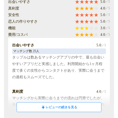
出会いやすさ
5.0
／5
恋人の作りやすさ
5.0
／5
真剣度
4.0
／5
付き合った人数 1人
安全性
5.0
／5
会員数が多く、マッチングがしやすいだけでなく、丁寧
恋人の作りやすさ
5.0
／5
に会話を続けてくれる方が多いと感じました。会話を重
機能
3.0
／5
ねるうちに相手のことが気になり、実際に会いたいと思
費用/コスパ
4.0
／5
える人が何人もいました。
出会いやすさ
5.0
／5
マッチング数 25人
機能
5.0
／5
タップルは数あるマッチングアプリの中で、最も出会い
プロフィールに趣味を追加できる機能や、お出かけ機能
やすいアプリだと実感しました。利用開始から1ヶ月程
があるため、休日の予定を立てやすく、共通の趣味につ
度で多くの女性からコンタクトがあり、実際に会うまで
いて話を広げられました。相手の趣味も詳しく知ること
の過程もスムーズでした。
ができ、とても使いやすかったです。
真剣度
4.0
／5
マッチングから実際に会うまでの流れは円滑でしたが、
当日キャンセルされるケースも何度かありました。その
レビューの続きを見る
ため、会員の真剣度は他のアプリと比べてやや低いと感
じています。