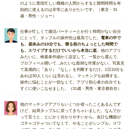
のように普段忙しい職種の人間からすると隙間時間を有
効的に使えるのは非常にありがたいです。（東京・31
歳・男性・ジョー）
仕事が忙しくて婚活パーティーとか行く時間がない自分
にとって、タップルの操作性は最高でした。
電車の中で
も、昼休みの10分でも、寝る前のちょっとした時間で
も、スワイプするだけでいいから本当に楽
。他のアプリ
みたいに、検索条件細かく設定して、一覧から選んで、
プロフィール開いて...みたいな面倒な作業がない。写真見
て直感的に『あり』『なし』を判断するだけ。1日10分も
あれば30人くらいは見れるし、マッチングも結構する。
操作に悩むことが一切なくて、アプリ初心者の自分でも
すぐに使いこなせました。（31歳・男性・東京都在住）
他のマッチングアプリもいくつか使ったことあるんです
けど、結局タップルに戻ってきちゃいました。なんでか
って言うと、とにかく分かりやすいから。余計な機能が
ゴチャゴチャついてなくて、やることがシンプル。スワ