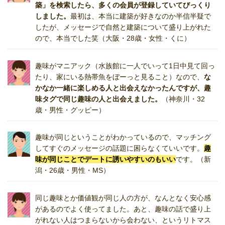
築」を検索したら、多くの会員が登録していてびっくり
しました。
最初は、本当に建築が好きなのか半信半疑で
したが、メッセージで自然と建築について盛り上がれた
ので、本当でした笑（大阪・28歳・女性・くに）
趣味がマニアック（水族館に一人でいって1日中見て回っ
たり、家にいる熱帯魚をぼーっと見ること）なので、
な
かなか一緒に楽しめる人と出会えなかったんですが、趣
味タグで同じ趣味の人と出会えました。
（神奈川・32
歳・男性・グッピー）
趣味が同じということがわかっているので、マッチング
してすぐのメッセージの話題に困らなくていいです。
趣
味が同じことでデートに誘いやすいのもいい
です。（新
潟・26歳・男性・MS）
同じ趣味とか価値観が同じ人の方が、なんとなく安心感
があるのでよく使ってました。あと、趣味の話で盛り上
がれない人はつまらないから会わない、というリトマス