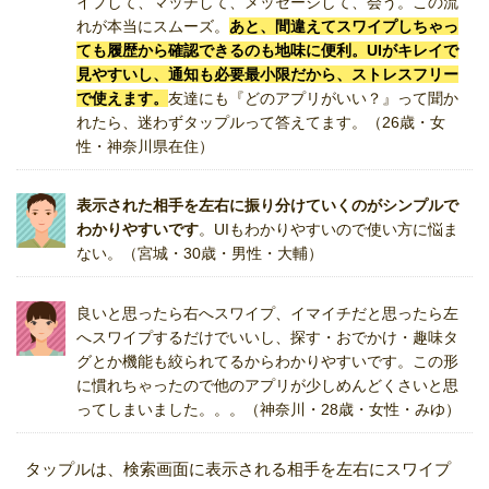
イプして、マッチして、メッセージして、会う。この流
れが本当にスムーズ。
あと、間違えてスワイプしちゃっ
ても履歴から確認できるのも地味に便利。UIがキレイで
見やすいし、通知も必要最小限だから、ストレスフリー
で使えます。
友達にも『どのアプリがいい？』って聞か
れたら、迷わずタップルって答えてます。（26歳・女
性・神奈川県在住）
表示された相手を左右に振り分けていくのがシンプルで
わかりやすいです
。UIもわかりやすいので使い方に悩ま
ない。（宮城・30歳・男性・大輔）
良いと思ったら右へスワイプ、イマイチだと思ったら左
へスワイプするだけでいいし、探す・おでかけ・趣味タ
グとか機能も絞られてるからわかりやすいです。この形
に慣れちゃったので他のアプリが少しめんどくさいと思
ってしまいました。。。（神奈川・28歳・女性・みゆ）
タップルは、検索画面に表示される相手を左右にスワイプ