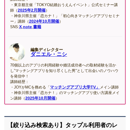
目次を修正しました。
・東京都主催「TOKYO結婚おうえんイベント」公式セミナー講
2025年2月開催
師（
）
・神奈川県主催「恋カナ！」「初心向きマッチングアプリセミナ
2025年8月18日
2024年10月開催
ー」講師（
）
料金表記を修正しました。
X
note
書籍
SNS:
,
,
2025年8月14日
Omiaiのデータ表記を修正しました。
編集ディレクター
ダニエル・ニシ
2025年8月13日
口コミを詳しく
70個以上のアプリの利用経験や婚活成功者への取材経験を活か
し”マッチングアプリを知り尽くした男"として出会いのノウハウ
を発信中！
2025年7月31日
講師経歴：
ディスクリプションを修正しました。
マッチングアプリ大学TV」
・JOYがMCを務める「
メイン講師
・神奈川県主催「恋カナ！」のマッチングアプリ使い方講座メイ
2025年10月開催
ン講師（
）
【絞り込み検索あり】タップル利用者のレ