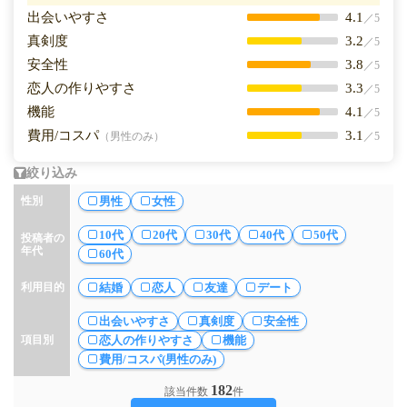
出会いやすさ
4.1
／5
真剣度
3.2
／5
安全性
3.8
／5
恋人の作りやすさ
3.3
／5
機能
4.1
／5
費用/コスパ
3.1
（男性のみ）
／5
絞り込み
男性
女性
性別
10代
20代
30代
40代
50代
投稿者の
年代
60代
結婚
恋人
友達
デート
利用目的
出会いやすさ
真剣度
安全性
恋人の作りやすさ
機能
項目別
費用/コスパ(男性のみ)
182
該当件数
件