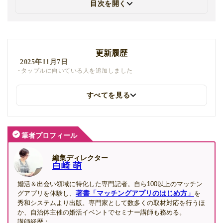
目次を開く
更新履歴
2025年11月7日
タップルに向いている人を追加しました
すべてを見る
2025年11月5日
タップルで出会ったカップルの体験談を追加しました。
2025年9月16日
筆者プロフィール
タップル利用者へのアンケート調査の結果（2025年9月）を反映
しました。
新たに集まった独自調査の口コミ、App Store・Google Playの最
編集ディレクター
新レビューを反映しました。
白崎 萌
婚活＆出会い領域に特化した専門記者。自ら100以上のマッチン
2025年8月27日
著書「マッチングアプリのはじめ方」
グアプリを体験し、
を
おでかけ機能の手順を追加しました。
秀和システムより出版。専門家として数多くの取材対応を行うほ
か、自治体主催の婚活イベントでセミナー講師も務める。
2025年8月18日
講師経歴：