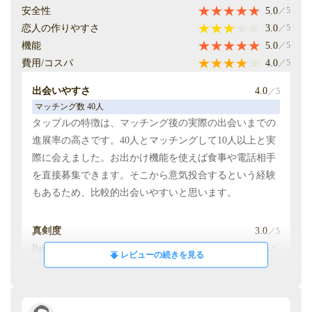
安全性
5.0
／5
恋人の作りやすさ
4.0
／5
恋人の作りやすさ
3.0
／5
付き合った人数 未回答
機能
5.0
／5
3年以上使ってみて、アプリの認知度の高さとユーザー
費用/コスパ
4.0
／5
数の多さが魅力だと感じました。機能も充実しており、
全体的に使いやすく、恋人作りに適したアプリだと思い
出会いやすさ
4.0
／5
ます。
マッチング数 40人
タップルの特徴は、マッチング後の実際の出会いまでの
機能
5.0
／5
進展率の高さです。40人とマッチングして10人以上と実
機能については、趣味や性格の相性でユーザーをマッチ
際に会えました。お出かけ機能を使えば食事や電話相手
ングする仕組みが特に優れていました。インドア・アウ
を直接募集できます。そこから意気投合するという経験
トドアなど、長期的な関係を考える上で重要な価値観で
もあるため、比較的出会いやすいと思います。
マッチングできる点が便利でした。
真剣度
3.0
／5
Pairsと比較すると、プロフィールの内容が全体的に薄い
レビューの続きを見る
印象を受けました。「話しましょう」程度の簡素な自己
紹介も多く、メッセージや通話をしてみると、暇つぶし
目的の利用者が予想以上に多いと感じています。