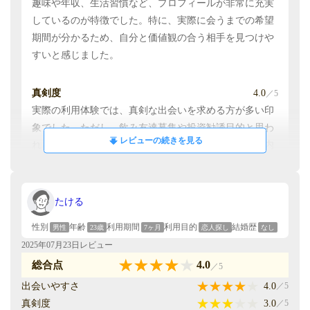
趣味や年収、生活習慣など、プロフィールが非常に充実
しているのが特徴でした。特に、実際に会うまでの希望
期間が分かるため、自分と価値観の合う相手を見つけや
すいと感じました。
真剣度
4.0
／5
実際の利用体験では、真剣な出会いを求める方が多い印
象でした。ただし、飲み友達募集や投資勧誘目的と思わ
レビューの続きを見る
れる方も少数いたため、プロフィールやメッセージの内
容をしっかり確認する必要がありました。
安全性
3.0
／5
たける
本人確認機能は評価できます。ただし、多くのユーザー
性別
年齢
利用期間
利用目的
結婚歴
男性
23歳
7ヶ月
恋人探し
なし
が早期のLINE交換を求める傾向があり、断ると攻撃的に
2025年07月23日レビュー
なる方もいました。メッセージのやり取りに一定の制限
4.0
総合点
／5
を設けるなど、さらなる安全対策があると良いと感じま
出会いやすさ
4.0
／5
した。
真剣度
3.0
／5