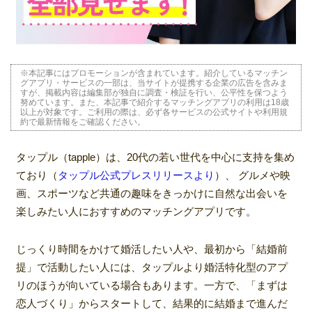
※本記事にはプロモーションが含まれています。紹介しているマッチン
グアプリ・サービスの一部は、当サイトが提携する企業の広告を含みま
すが、掲載内容は編集部が独自に調査・検証を行い、公平性を保つよう
努めています。また、本記事で紹介するマッチングアプリの利用は18歳
以上が対象です。ご利用の際は、必ず各サービスの公式サイトや利用規
約で最新情報をご確認ください。
タップル（tapple）は、20代の若い世代を中心に支持を集め
ており（
タップル公式プレスリリースより
）、 グルメや映
画、スポーツなど共通の趣味をきっかけに自然な出会いを
楽しみたい人におすすめのマッチングアプリです。
じっくり時間をかけて婚活したい人や、最初から「結婚前
提」で活動したい人には、タップルより婚活特化型のアプ
リのほうが向いている場合もあります。一方で、「まずは
恋人づくり」からスタートして、結果的に結婚まで進んだ