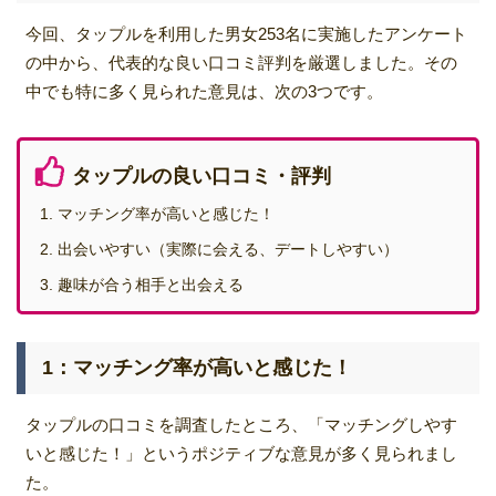
す。
今回、タップルを利用した男女253名に実施したアンケート
の中から、代表的な良い口コミ評判を厳選しました。その
費用/コスパ
4.0
／5
中でも特に多く見られた意見は、次の3つです。
女性とのマッチング数を考えると、費用対効果は良好だ
と感じました。ただし、料金がもう少し安ければ、より
多くのユーザーが参加するのではないかと思います。
タップルの良い口コミ・評判
マッチング率が高いと感じた！
出会いやすい（実際に会える、デートしやすい）
趣味が合う相手と出会える
1：マッチング率が高いと感じた！
タップルの口コミを調査したところ、「マッチングしやす
いと感じた！」というポジティブな意見が多く見られまし
た。