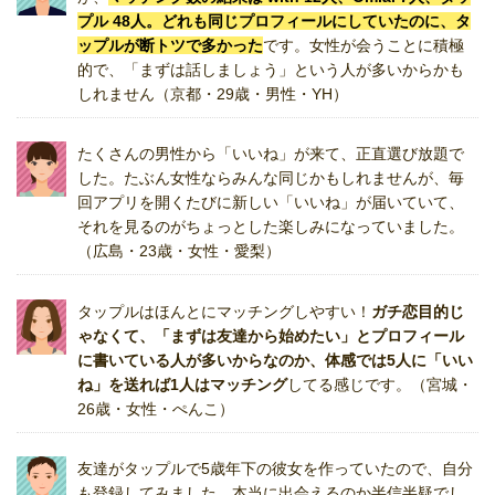
プル 48人。どれも同じプロフィールにしていたのに、タ
ップルが断トツで多かった
です。女性が会うことに積極
的で、「まずは話しましょう」という人が多いからかも
しれません（京都・29歳・男性・YH）
たくさんの男性から「いいね」が来て、正直選び放題で
した。たぶん女性ならみんな同じかもしれませんが、毎
回アプリを開くたびに新しい「いいね」が届いていて、
それを見るのがちょっとした楽しみになっていました。
（広島・23歳・女性・愛梨）
タップルはほんとにマッチングしやすい！
ガチ恋目的じ
ゃなくて、「まずは友達から始めたい」とプロフィール
に書いている人が多いからなのか、体感では5人に「いい
ね」を送れば1人はマッチング
してる感じです。（宮城・
26歳・女性・ぺんこ）
友達がタップルで5歳年下の彼女を作っていたので、自分
も登録してみました。本当に出会えるのか半信半疑でし