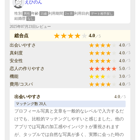
えひのん
安全性
5.0
／5
性別
年齢
利用期間
利用目的
男性
25歳
2ヶ月
デート相手探し
結婚歴
なし
セキュリティ面で特に評価できるのは、ブロック機能の
2025年07月23日レビュー
完全性とプロフィール画像の保護です。ブロックすると
4.0
過去のトークが完全に消去され、解除も不可能です。ま
総合点
／5
た、プロフィール画像は保存しようとすると自動的にぼ
出会いやすさ
4.0
／5
やけるため、プライバシーが守られていると感じまし
真剣度
4.0
／5
た。
安全性
4.0
／5
恋人の作りやすさ
5.0
／5
恋人の作りやすさ
3.0
機能
3.0
／5
／5
付き合った人数 1人
費用/コスパ
4.0
／5
アプリの雰囲気は比較的カジュアルで、真剣な出会いを
出会いやすさ
4.0
／5
求める人を見つけるのには少し苦労します。ただし、同
マッチング数 20人
じ目的の方と出会えれば、関係を発展させやすい環境だ
プロフィール写真と文章を一般的なレベルで入力するだ
と思います。私も短期間ではありましたが、交際に発展
けでも、比較的マッチングしやすいと感じました。他の
した経験があります。
アプリでは写真の加工感やインパクトが重視されます
が、タップルでは自然な写真が多く、実際に会った時の
機能
5.0
／5