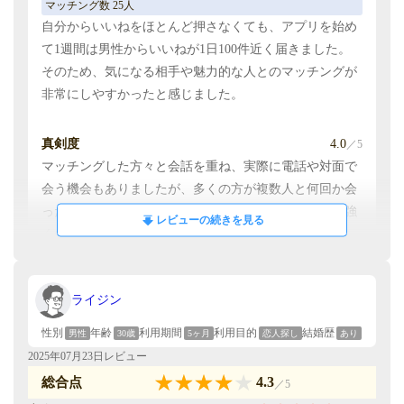
マッチング数 25人
た。全体的に自然体の方が多く、純粋に恋人を探してい
自分からいいねをほとんど押さなくても、アプリを始め
る方には適していると感じました。
て1週間は男性からいいねが1日100件近く届きました。
そのため、気になる相手や魅力的な人とのマッチングが
機能
3.0
／5
非常にしやすかったと感じました。
3ヶ月という短い利用期間だったため、すべての機能を
使いこなせてはいません。ただし、趣味や好みを共有で
真剣度
4.0
／5
きる基本機能が充実しており、会話のきっかけには困り
マッチングした方々と会話を重ね、実際に電話や対面で
ませんでした。
会う機会もありましたが、多くの方が複数人と何回か会
ったりもしていて、真剣に出会いを求めている姿勢が強
レビューの続きを見る
費用/コスパ
4.0
／5
く伝わってきました。
料金設定は他のアプリと比べて適正だと感じました。有
料会員になることで、スワイプ制限も気にならないレベ
安全性
5.0
／5
ルまで緩和されます。他の高額なアプリと比較しても、
ライジン
他のアプリではマッチング後すぐにSNSを聞いてくる人
コストパフォーマンスは良好だと思います。
が多かったのですが、タップルではそういった方が少な
性別
年齢
利用期間
利用目的
結婚歴
男性
30歳
5ヶ月
恋人探し
あり
く、メッセージも運営による監視が行き届いているた
2025年07月23日レビュー
め、不適切な内容にはすぐに対応がされていました。
4.3
総合点
／5