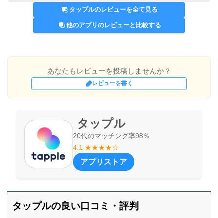
タップルのレビューを全て見る
他のアプリのレビューと比較する
安全性
5.0
／5
運転免許証などの公的書類による本人確認が徹底されて
おり、事務局による確認体制もしっかりしています。そ
のため、安全性については特に問題ないと感じました。
あなたもレビューを投稿しませんか？
レビューを書く
恋人の作りやすさ
5.0
／5
付き合った人数 1人
約半年間で25人との出会いがあり、多い時は週に3人と
タップル
デートできました。マッチング率が高く、様々な方とコ
20代のマッチング率98％
ミュニケーションが取れるため、恋人作りに適したアプ
4.1 ★★★★☆
リだと思います。
アプリストア
機能
3.0
／5
機能面については私自身が十分に使いこなせていなかっ
たため、3点という評価にしました。ただし、一般的な
タップルの良い口コミ・評判
ユーザーであれば問題なく活用できる機能だと思いま