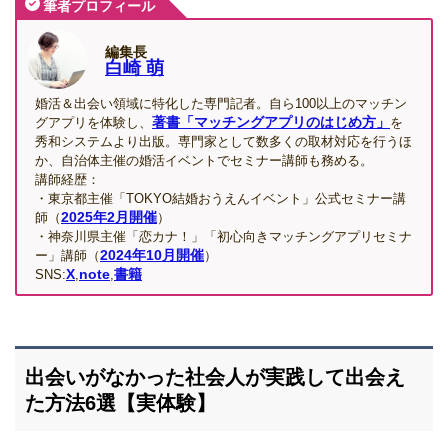
筆者プロフィール
編集長
白崎 萌
婚活＆出会い領域に特化した専門記者。自ら100以上のマッチン
著書「マッチングアプリのはじめ方」
グアプリを体験し、
を
秀和システムより出版。専門家として数多くの取材対応を行うほ
か、自治体主催の婚活イベントでセミナー講師も務める。
講師経歴：
・東京都主催「TOKYO結婚おうえんイベント」公式セミナー講
2025年2月開催
師（
）
・神奈川県主催「恋カナ！」「初心向きマッチングアプリセミナ
2024年10月開催
ー」講師（
）
X
note
書籍
SNS:
,
,
出会いがなかった社会人が実践して出会え
た方法6選【実体験】