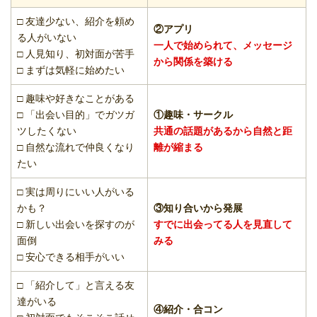
□ 友達少ない、紹介を頼め
②アプリ
る人がいない
一人で始められて、メッセージ
□ 人見知り、初対面が苦手
から関係を築ける
□ まずは気軽に始めたい
□ 趣味や好きなことがある
□ 「出会い目的」でガツガ
①趣味・サークル
ツしたくない
共通の話題があるから自然と距
□ 自然な流れで仲良くなり
離が縮まる
たい
□ 実は周りにいい人がいる
かも？
③知り合いから発展
□ 新しい出会いを探すのが
すでに出会ってる人を見直して
面倒
みる
□ 安心できる相手がいい
□ 「紹介して」と言える友
達がいる
④紹介・合コン