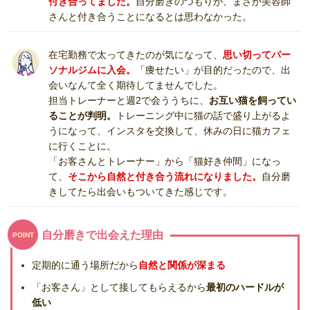
付き合ってました。
自分磨きのつもりが、まさか美容師
さんと付き合うことになるとは思わなかった。
在宅勤務で太ってきたのが気になって、
思い切ってパー
ソナルジムに入会。
「痩せたい」が目的だったので、出
会いなんて全く期待してませんでした。
担当トレーナーと週2で会ううちに、
お互い猫を飼ってい
ることが判明。
トレーニング中に猫の話で盛り上がるよ
うになって、インスタを交換して、休みの日に猫カフェ
に行くことに。
「お客さんとトレーナー」から「猫好き仲間」になっ
て、
そこから自然と付き合う流れになりました。
自分磨
きしてたら出会いもついてきた感じです。
自分磨きで出会えた理由
POINT
定期的に通う場所だから
自然と関係が深まる
「お客さん」として接してもらえるから
最初のハードルが
低い