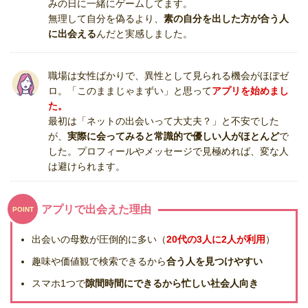
みの日に一緒にゲームしてます。
無理して自分を偽るより、
素の自分を出した方が合う人
に出会える
んだと実感しました。
職場は女性ばかりで、異性として見られる機会がほぼゼ
ロ。「このままじゃまずい」と思って
アプリを始めまし
た。
最初は「ネットの出会いって大丈夫？」と不安でした
が、
実際に会ってみると常識的で優しい人がほとんど
で
した。プロフィールやメッセージで見極めれば、変な人
は避けられます。
アプリで出会えた理由
POINT
出会いの母数が圧倒的に多い（
20代の3人に2人が利用
）
趣味や価値観で検索できるから
合う人を見つけやすい
スマホ1つで
隙間時間にできるから忙しい社会人向き