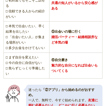
□ 初対面でもそこそこ話せ
共通の知人がいるから安心感が
る
ある
□ 信頼できる人からの紹介
がいい
□ 本気で出会いたい、早く
結果を出したい
⑤出会いの場に行く
□ 「出会いたい人」が集ま
婚活パーティー・結婚相談所な
る場所がいい
ど本気の場
□ 多少お金をかけてもいい
□ まず自分を変えたい
⑥自分磨き
□ 今の自分に自信がない
魅力的な自分になれば出会いも
□ 焦らずじっくり準備した
ついてくる
い
迷ったら
「②アプリ」から始めるのがおすす
め。
一人で、無料で、今すぐ始められます。
友達に
頼む必要もないし、どこかに行く必要もない。