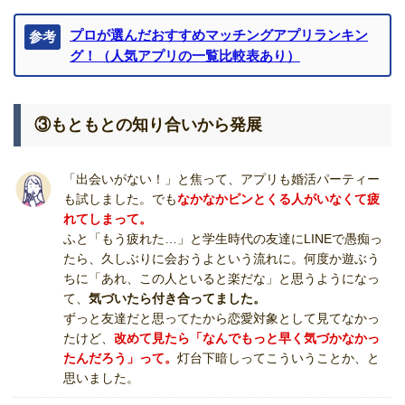
プロが選んだおすすめマッチングアプリランキン
参考
グ！（人気アプリの一覧比較表あり）
③もともとの知り合いから発展
「出会いがない！」と焦って、アプリも婚活パーティー
も試しました。でも
なかなかピンとくる人がいなくて疲
れてしまって。
ふと「もう疲れた…」と学生時代の友達にLINEで愚痴っ
たら、久しぶりに会おうよという流れに。何度か遊ぶう
ちに「あれ、この人といると楽だな」と思うようになっ
て、
気づいたら付き合ってました。
ずっと友達だと思ってたから恋愛対象として見てなかっ
たけど、
改めて見たら「なんでもっと早く気づかなかっ
たんだろう」って。
灯台下暗しってこういうことか、と
思いました。