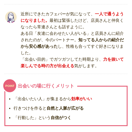
近所にできたカフェバーが気になって、
一人で通うよう
になりました。
最初は緊張したけど、店員さんと仲良く
なったら常連さんとも話すように。
ある日「友達に会わせたい人がいる」と店員さんに紹介
されたのが、今のパートナー。
知ってる人からの紹介だ
から安心感があった
し、性格も合ってすぐ好きになりま
した。
「出会い目的」でガツガツしてた時期より、
力を抜いて
楽しんでる時の方が出会える
気がします。
出会いの場に行くメリット
POINT
「出会いたい人」が集まるから
効率がいい
行きつけを作ると
自然と人脈が広がる
「行動した」という
自信がつく