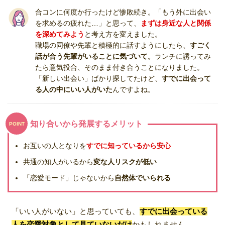
合コンに何度か行ったけど惨敗続き。「もう外に出会い
を求めるの疲れた…」と思って、
まずは身近な人と関係
を深めてみよう
と考え方を変えました。
職場の同僚や先輩と積極的に話すようにしたら、
すごく
話が合う先輩がいることに気づいて。
ランチに誘ってみ
たら意気投合、そのまま付き合うことになりました。
「新しい出会い」ばかり探してたけど、
すでに出会って
る人の中にいい人がいた
んですよね。
知り合いから発展するメリット
POINT
お互いの人となりを
すでに知っているから安心
共通の知人がいるから
変な人リスクが低い
「恋愛モード」じゃないから
自然体でいられる
「いい人がいない」と思っていても、
すでに出会っている
人を恋愛対象として見ていないだけ
かもしれません。