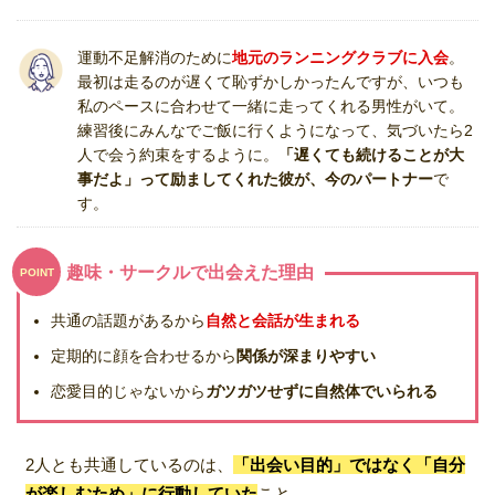
運動不足解消のために
地元のランニングクラブに入会
。
最初は走るのが遅くて恥ずかしかったんですが、いつも
私のペースに合わせて一緒に走ってくれる男性がいて。
練習後にみんなでご飯に行くようになって、気づいたら2
人で会う約束をするように。
「遅くても続けることが大
事だよ」って励ましてくれた彼が、今のパートナー
で
す。
趣味・サークルで出会えた理由
POINT
共通の話題があるから
自然と会話が生まれる
定期的に顔を合わせるから
関係が深まりやすい
恋愛目的じゃないから
ガツガツせずに自然体でいられる
2人とも共通しているのは、
「出会い目的」ではなく「自分
が楽しむため」に行動していた
こと。