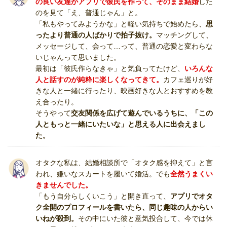
の良い友達がアプリで彼氏を作って、そのまま結婚
した
のを見て「え、普通じゃん」と。
「私もやってみようかな」と軽い気持ちで始めたら、
思
ったより普通の人ばかりで拍子抜け。
マッチングして、
メッセージして、会って…って、普通の恋愛と変わらな
いじゃんって思いました。
最初は「彼氏作らなきゃ」と気負ってたけど、
いろんな
人と話すのが純粋に楽しくなってきて。
カフェ巡りが好
きな人と一緒に行ったり、映画好きな人とおすすめを教
え合ったり。
そうやって
交友関係を広げて遊んでいるうちに、「この
人ともっと一緒にいたいな」と思える人に出会えまし
た。
オタクな私は、結婚相談所で「オタク感を抑えて」と言
われ、嫌いなスカートを履いて婚活。でも
全然うまくい
きませんでした。
「もう自分らしくいこう」と開き直って、
アプリでオタ
ク全開のプロフィールを書いたら、同じ趣味の人からい
いねが殺到。
その中にいた彼と意気投合して、今では休