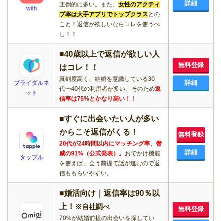
詳細
圧倒的に多い。また、
女性のアクティ
with
ブ率は大手アプリでトップクラス
との
こと！返信が欲しいならコレを使うべ
し！！
■40歳以上で返信が欲しい人
無料登録
はコレ！！
真剣度高く、結婚を意識している30
詳細
ブライダルネ
代〜40代の利用者が多い。そのため
返
ット
信率は75%とかなり高い！！
■すぐに出会いたい人が多い
からこそ返信がくる！
無料登録
20代が24時間以内にマッチング率、脅
詳細
威の91%（公式発表）。
おでかけ機能
タップル
を使えば、会う前提で話が進むので返
信ももらいやすい。
■婚活向け｜返信率は90％以
上！
※自社調べ
無料登録
70%が結婚前提の出会いを探してい