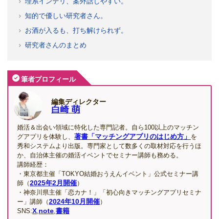
理系インテリ、案外話しやすい。
知的で優しい研究者さん。
お酒が入るも、打ち解けられず。
研究者さんのまとめ
筆者プロフィール
編集ディレクター
白崎 萌
婚活＆出会い領域に特化した専門記者。自ら100以上のマッチン
著書「マッチングアプリのはじめ方」
グアプリを体験し、
を
秀和システムより出版。専門家として数多くの取材対応を行うほ
か、自治体主催の婚活イベントでセミナー講師も務める。
講師経歴：
・東京都主催「TOKYO結婚おうえんイベント」公式セミナー講
2025年2月開催
師（
）
・神奈川県主催「恋カナ！」「初心向きマッチングアプリセミナ
2024年10月開催
ー」講師（
）
X
note
書籍
SNS:
,
,