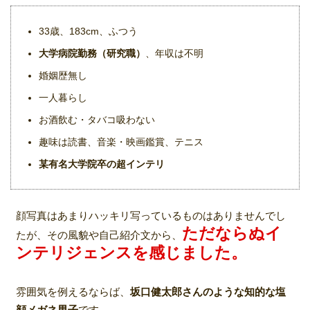
33歳、183cm、ふつう
大学病院勤務（研究職）
、年収は不明
婚姻歴無し
一人暮らし
お酒飲む・タバコ吸わない
趣味は読書、音楽・映画鑑賞、テニス
某有名
大学院卒の超インテリ
顔写真はあまりハッキリ写っているものはありませんでし
ただならぬイ
たが、その風貌や自己紹介文から、
ンテリジェンスを感じました。
雰囲気を例えるならば、
坂口健太郎さんのような知的な塩
顔メガネ男子
です。