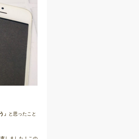
う」
と思ったこと
調査しました！この