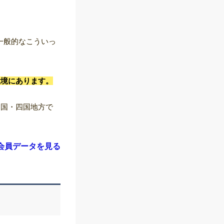
。一般的なこういっ
環境にあります。
中国・四国地方で
しい会員データを見る