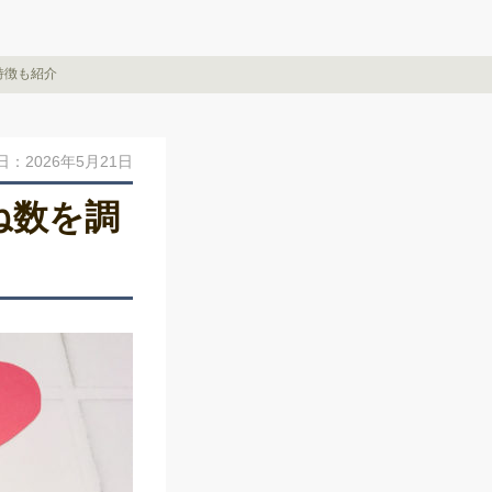
特徴も紹介
：2026年5月21日
ね数を調