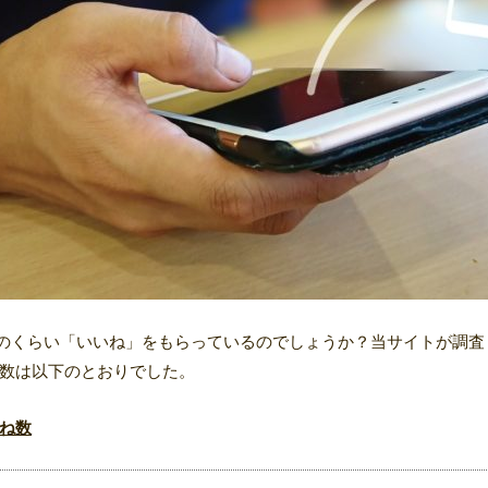
んどのくらい「いいね」をもらっているのでしょうか？当サイトが調査し
数は以下のとおりでした。
ね数