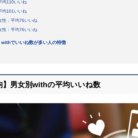
平均110いいね
平均101いいね
女性：平均76いいね
女性：平均76いいね
withでいいね数が多い人の特徴
】男女別withの平均いいね数