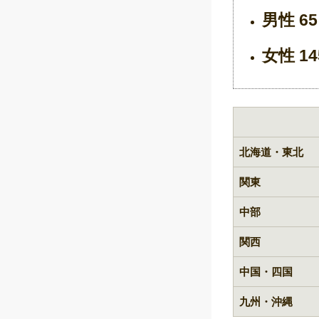
男性 65
女性 14
北海道・東北
関東
中部
関西
中国・四国
九州・沖縄