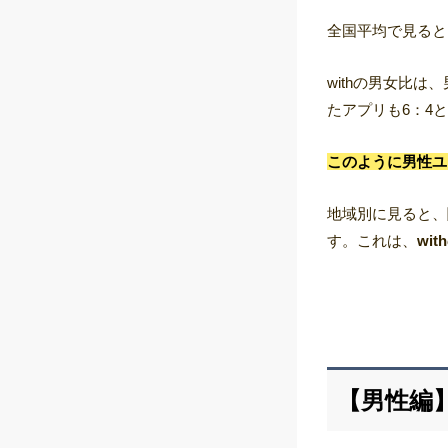
全国平均で見ると
withの男女比は
たアプリも6：4
このように男性ユ
地域別に見ると、
す。これは、
wi
【男性編】