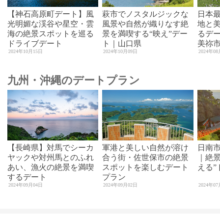
【神石高原町デート】風
萩市でノスタルジックな
日本
光明媚な渓谷や星空・雲
風景や自然が織りなす絶
地と
海の絶景スポットを巡る
景を満喫する“映え”デー
るデ
ドライブデート
ト｜山口県
美祢
2024年10月15日
2024年10月09日
2024年0
九州・沖縄のデートプラン
【長崎県】対馬でシーカ
軍港と美しい自然が溶け
日南
ヤックや対州馬とのふれ
合う街・佐世保市の絶景
｜絶景
あい、漁火の絶景を満喫
スポットを楽しむデート
える”
するデート
プラン
2024年09月04日
2024年09月02日
2024年0