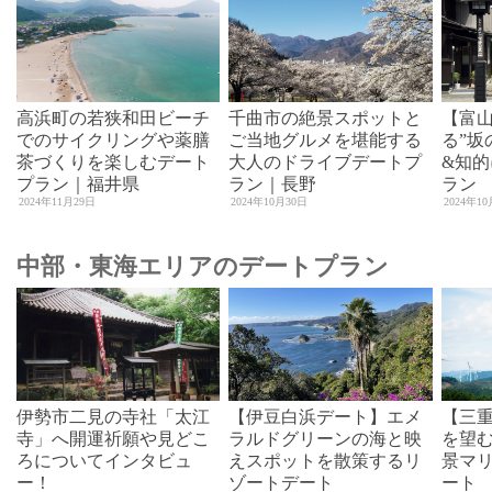
高浜町の若狭和田ビーチ
千曲市の絶景スポットと
【富
でのサイクリングや薬膳
ご当地グルメを堪能する
る”坂
茶づくりを楽しむデート
大人のドライブデートプ
&知
プラン｜福井県
ラン｜長野
ラン
2024年11月29日
2024年10月30日
2024年1
中部・東海エリアのデートプラン
伊勢市二見の寺社「太江
【伊豆白浜デート】エメ
【三
寺」へ開運祈願や見どこ
ラルドグリーンの海と映
を望
ろについてインタビュ
えスポットを散策するリ
景マ
ー！
ゾートデート
ート