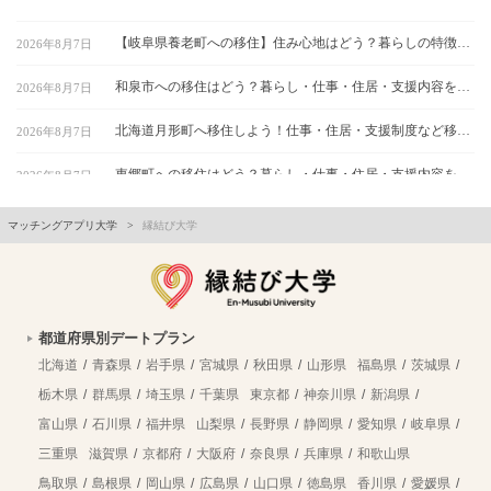
【岐阜県養老町への移住】住み心地はどう？暮らしの特徴・仕事・支援情報
2026年8月7日
和泉市への移住はどう？暮らし・仕事・住居・支援内容を解説
2026年8月7日
北海道月形町へ移住しよう！仕事・住居・支援制度など移住に役立つ情報まとめ
2026年8月7日
東郷町への移住はどう？暮らし・仕事・住居・支援内容を解説
2026年8月7日
【山形県尾花沢市への移住】住み心地はどう？暮らしの特徴・仕事・支援情報｜縁結び大学
2026年8月7日
マッチングアプリ大学
縁結び大学
熊本県和水町で暮らす良さとは？移住のための仕事・住居・支援情報
2026年8月7日
群馬県明和町への移住：自然と利便性が調和した暮らしの魅力
2026年8月7日
都道府県別デートプラン
新規就農支援が手厚い北海道北竜町へ移住！暮らしに役立つ仕事・住宅の情報
2026年8月7日
北海道
青森県
岩手県
宮城県
秋田県
山形県
福島県
茨城県
古殿町への移住はどう？暮らし・仕事・住居・支援内容を解説
栃木県
群馬県
埼玉県
千葉県
東京都
神奈川県
新潟県
2026年8月7日
富山県
石川県
福井県
山梨県
長野県
静岡県
愛知県
岐阜県
三条市移住のメリット満載！自然と都市機能が調和する暮らしの実現
2026年8月7日
三重県
滋賀県
京都府
大阪府
奈良県
兵庫県
和歌山県
福島県浪江町へ移住しよう！仕事・住居・支援制度など移住に役立つ情報まとめ
2026年8月7日
鳥取県
島根県
岡山県
広島県
山口県
徳島県
香川県
愛媛県