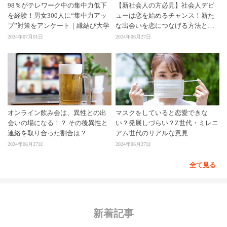
98％がテレワーク中の集中力低下
【新社会人の方必見】社会人デビ
を経験！男女300人に“集中力アッ
ューは恋を始めるチャンス！新た
プ”対策をアンケート｜縁結び大学
な出会いを恋につなげる方法と
は？
2024年07月01日
2024年06月27日
オンライン飲み会は、異性との出
マスクをしていると恋愛できな
会いの場になる！？ その後異性と
い？発展しづらい？Z世代・ミレニ
連絡を取り合った割合は？
アム世代のリアルな意見
2024年06月27日
2024年06月27日
全て見る
新着記事