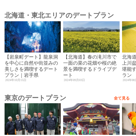
北海道・東北エリアのデートプラン
【岩泉町デート】龍泉洞
【北海道】春の滝川市で
北海
を中心に自然や街並みの
一面の菜の花畑や桜の絶
上川
美しさを満喫するデート
景を満喫するドライブデ
堪能す
プラン｜岩手県
ート
ラン
2024年10月15日
2024年09月03日
2024年0
東京のデートプラン
全て見る