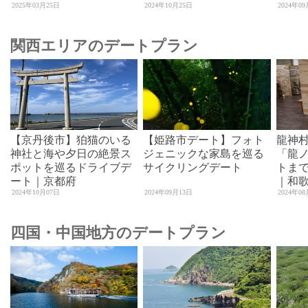
2025年03月25日
2024年10月25日
2024年0
関西エリアのデートプラン
【京丹後市】狛猫のいる
【姫路市デート】フォト
龍神
神社と海や夕日の絶景ス
ジェニックな家島を巡る
「龍
ポットを巡るドライブデ
サイクリングデート
トまで
ート｜京都府
｜和
2024年10月07日
2024年09月13日
2024年0
四国・中国地方のデートプラン