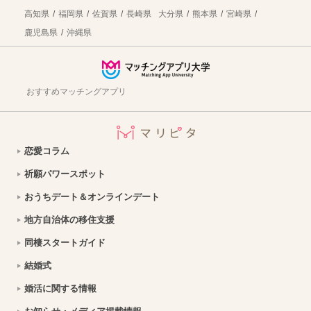
高知県
福岡県
佐賀県
長崎県
大分県
熊本県
宮崎県
飯舘村への移住。移住定住支援・子育て環境・仕事・住まいについて紹介｜福島県
2026年8月7日
鹿児島県
沖縄県
日高市への移住！まちの魅力・仕事・住まい情報を徹底解説
2026年8月7日
渋川市の暮らしの魅力は？移住を成功させるための情報を徹底解説
2026年8月7日
おすすめマッチングアプリ
南相木村への移住はどう？暮らし・仕事・住居・支援内容を解説
2026年8月7日
福井県高浜町への移住！海と禅文化が織りなす魅力的な暮らしを徹底解説
2026年8月7日
恋愛コラム
【愛知県豊橋市への移住】住み心地はどう？暮らしの特徴・仕事・支援情報
2026年8月7日
祈願パワースポット
おうちデートのご飯問題解決！テイクアウト弁当特集【東京】
2026年8月7日
おうちデート＆オンラインデート
銀座で初デート｜ディナーデートに使えるお店を紹介
2026年8月7日
地方自治体の移住支援
同棲スタートガイド
スイーツデートにおすすめ！甘いものが好きなカップル必見のお店を紹介【関東版】｜縁結び大学
2026年8月7日
結婚式
オホーツクの自然を体感！美幌博物館で楽しむ北海道の歴史と芸術デート
2026年8月7日
婚活に関する情報
【山口デート】シーモール下関を拠点に絶景と海の生き物に出会う1日
2026年8月7日