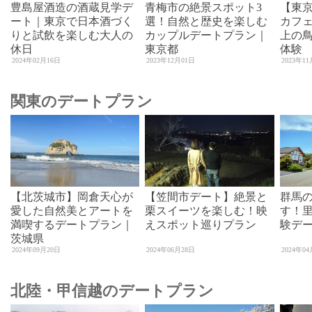
豊島屋酒造の酒蔵見学デ
青梅市の絶景スポット3
【東
ート｜東京で日本酒づく
選！自然と歴史を楽しむ
カフェ
りと試飲を楽しむ大人の
カップルデートプラン｜
上の
休日
東京都
体験
2024年02月16日
2023年12月01日
2023年1
関東のデートプラン
【北茨城市】岡倉天心が
【笠間市デート】絶景と
群馬
愛した自然美とアートを
栗スイーツを楽しむ！映
す！
満喫するデートプラン｜
えスポット巡りプラン
験デ
茨城県
2024年09月20日
2024年06月28日
2024年0
北陸・甲信越のデートプラン