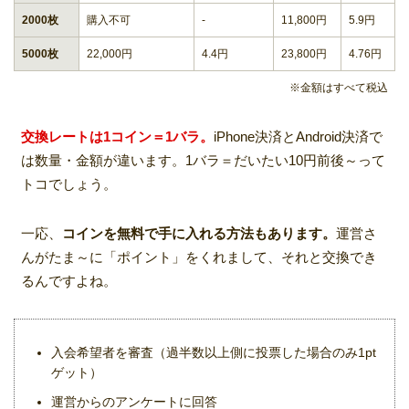
2000枚
購入不可
-
11,800円
5.9円
5000枚
22,000円
4.4円
23,800円
4.76円
※金額はすべて税込
交換レートは1コイン＝1バラ。
iPhone決済とAndroid決済で
は数量・金額が違います。1バラ＝だいたい10円前後～って
トコでしょう。
一応、
コインを無料で手に入れる方法もあります。
運営さ
んがたま～に「ポイント」をくれまして、それと交換でき
るんですよね。
入会希望者を審査（過半数以上側に投票した場合のみ1pt
ゲット）
運営からのアンケートに回答