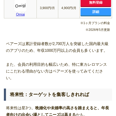
無料登録
3,900円/月
4,900円/月
詳細
Omiai
※1ヶ月プランの料金
※2026年5月更新
ペアーズは累計登録者数が2,700万人を突破した国内最大級
のアプリのため、年収1000万円以上の会員も多くいます。
また、会員の利用目的も幅広いため、特に東カレロマンス
にこだわる理由がない方はペアーズを使ってみてくださ
い。
将来性：ターゲットを集客しきれれば
将来性は星3つ。
晩婚化や未婚率の高さを踏まえると、年長
者向けの出会い場としてニーズは高まる
かも。