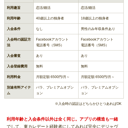
利用趣旨
恋活/婚活
恋活/婚活
利用年齢
40歳以上の独身者
18歳以上の独身者
入会条件
なし
男性のみ年収条件あり
入会時の認証方
Facebookアカウント
Facebookアカウント
法
電話番号（SMS）
電話番号（SMS）
入会審査
あり
あり
入会登録費用
無料
無料
利用料金
月額定額 6500円/月～
月額定額 6500円/月～
別途有料アイテ
バラ、プレミアムオプシ
バラ、プレミアムオプシ
ム
ョン
ョン
※入会時の認証はどちらかひとつあればOK
利用年齢と入会条件以外は全く同じ。アプリの構造も一緒
でして、東カレデート経験者にしてみれば完全にデジャヴ