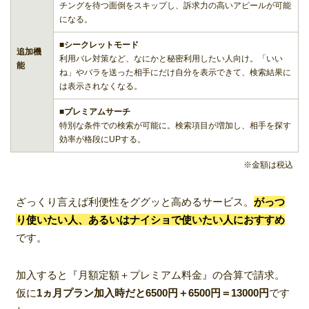
チングを待つ面倒をスキップし、訴求力の高いアピールが可能
になる。
■シークレットモード
追加機
利用バレ対策など、なにかと秘密利用したい人向け。「いい
能
ね」やバラを送った相手にだけ自分を表示できて、検索結果に
は表示されなくなる。
■プレミアムサーチ
特別な条件での検索が可能に。検索項目が増加し、相手を探す
効率が格段にUPする。
※金額は税込
ざっくり言えば利便性をググッと高めるサービス。
がっつ
り使いたい人、あるいはナイショで使いたい人におすすめ
です。
加入すると『月額定額＋プレミアム料金』の合算で請求。
仮に
1ヵ月プラン加入時だと6500円＋6500円＝13000円
です