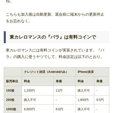
ね。
こちらも加入後は自動更新。退会前に端末からの更新停止
をお忘れなく。
東カレロマンスの『バラ』は有料コインで
東カレロマンスには有料コインが実装されています。『バ
ラ』の購入に使うヤツでして、料金設定は以下のとおり。
クレジット決済（Androidのみ）
iPhone決済
販売単位
料金
単価
料金
単価
100枚
1,100円
11円
購入不可
-
200枚
購入不可
-
1,900円
9.5円
1000枚
6,600円
6.6円
購入不可
-