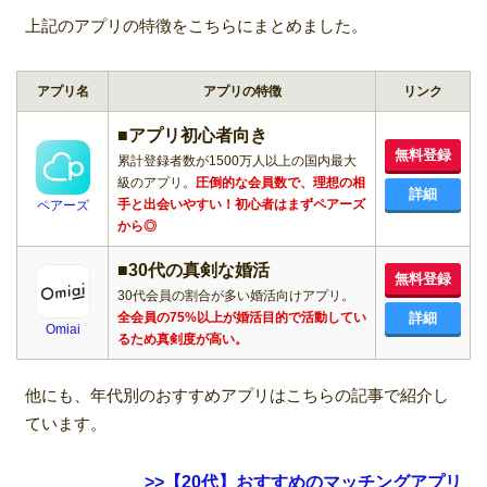
上記のアプリの特徴をこちらにまとめました。
アプリ名
アプリの特徴
リンク
■アプリ初心者向き
無料登録
累計登録者数が1500万人以上の国内最大
級のアプリ。
圧倒的な会員数で、理想の相
詳細
手と出会いやすい！初心者はまずペアーズ
ペアーズ
から◎
■30代の真剣な婚活
無料登録
30代会員の割合が多い婚活向けアプリ。
全会員の75%以上が婚活目的で活動してい
詳細
Omiai
るため真剣度が高い。
他にも、年代別のおすすめアプリはこちらの記事で紹介し
ています。
>>【20代】おすすめのマッチングアプリ