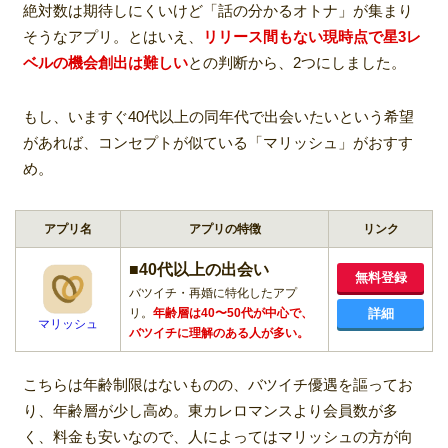
絶対数は期待しにくいけど「話の分かるオトナ」が集まり
そうなアプリ。とはいえ、
リリース間もない現時点で星3レ
ベルの機会創出は難しい
との判断から、2つにしました。
もし、いますぐ40代以上の同年代で出会いたいという希望
があれば、コンセプトが似ている「マリッシュ」がおすす
め。
アプリ名
アプリの特徴
リンク
■40代以上の出会い
無料登録
バツイチ・再婚に特化したアプ
リ。
年齢層は40〜50代が中心で、
詳細
マリッシュ
バツイチに理解のある人が多い。
こちらは年齢制限はないものの、バツイチ優遇を謳ってお
り、年齢層が少し高め。東カレロマンスより会員数が多
く、料金も安いなので、人によってはマリッシュの方が向