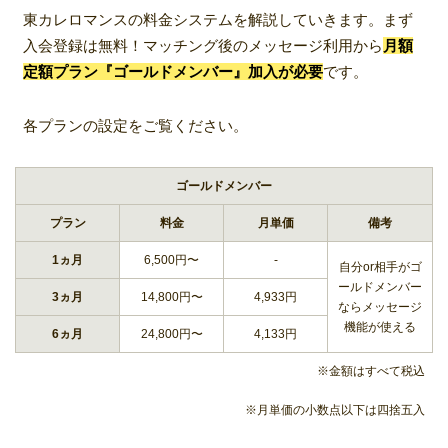
東カレロマンスの料金システムを解説していきます。まず
入会登録は無料！マッチング後のメッセージ利用から
月額
定額プラン『ゴールドメンバー』加入が必要
です。
各プランの設定をご覧ください。
ゴールドメンバー
プラン
料金
月単価
備考
1ヵ月
6,500円〜
-
自分or相手がゴ
ールドメンバー
3ヵ月
14,800円〜
4,933円
ならメッセージ
機能が使える
6ヵ月
24,800円〜
4,133円
※金額はすべて税込
※月単価の小数点以下は四捨五入