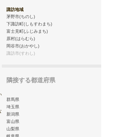
諏訪地域
茅野市(ちのし)
下諏訪町(しもすわまち)
富士見町(ふじみまち)
原村(はらむら)
岡谷市(おかやし)
諏訪市(すわし)
隣接する都道府県
い
群馬県
埼玉県
な
新潟県
富山県
山梨県
岐阜県