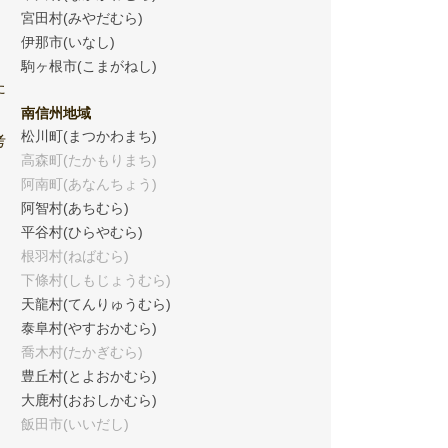
宮田村(みやだむら)
伊那市(いなし)
駒ヶ根市(こまがねし)
た
南信州地域
松川町(まつかわまち)
考
高森町(たかもりまち)
阿南町(あなんちょう)
阿智村(あちむら)
平谷村(ひらやむら)
根羽村(ねばむら)
下條村(しもじょうむら)
天龍村(てんりゅうむら)
泰阜村(やすおかむら)
喬木村(たかぎむら)
豊丘村(とよおかむら)
大鹿村(おおしかむら)
飯田市(いいだし)