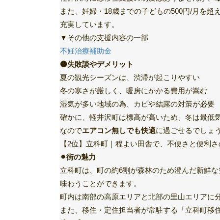
また、妊婦・18歳までの子どもの500円/月を
充実しています。
▼その他の支援内容の一部
不妊治療補助金
⚫️失敗談やデメリット
夏の観光シーズンは、渋滞が起こりやすい
冬の寒さが厳しく、暖房にかかる費用が嵩む
湿気が多い地域の為、カビや結露の対策が必要
確かに、軽井沢町は標高が高いため、冬は最低気
なので
エアコン無しでも快適
に過ごせるでしょ
【2位】立科町｜程よい田舎で、不便さと便利さ
⚫︎街の魅力
立科町は、町の約6割が森林のため澄んだ新鮮
味わうことができます。
町内は南部の高原エリアと北部の里山エリアに
また、移住・定住担当者が常駐する「立科町移