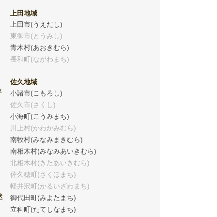
上田地域
上田市(うえだし)
東御市(とうみし)
青木村(あおきむら)
長和町(ながわまち)
佐久地域
坪
小諸市(こもろし)
佐久市(さくし)
小海町(こうみまち)
川上村(かわかみむら)
南牧村(みなみまきむら)
南相木村(みなみあいきむら)
北相木村(きたあいきむら)
佐久穂町(さくほまち)
軽井沢町(かるいざわまち)
然
御代田町(みよたまち)
立科町(たてしなまち)