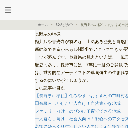
ホーム
縁結び大学
長野県への移住におすすめの
長野県の特徴
軽井沢や善光寺が有名な、由緒ある歴史と自然
新幹線で東京からも1時間半でアクセスできる
ーツが盛んです。長野県の魅力といえば、「風
歴史もあり、長野市には、7年に一度のご開帳
は、世界的なアーティストの草間彌生の生まれ
するのはいかがでしょうか。
この記事の目次
【長野県に移住】住みやすいおすすめの市町村
田舎暮らしがしたい人向け！自然豊かな地域
ファミリー向け！のびのび子育てできる地域
一人暮らし向け・社会人向け！都心へのアクセ
老後にゆっくり生活したい人向け！定年後でも