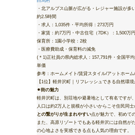
白馬村
・北アルプス山脈が広がる・レジャー施設が多
約2.5時間
・求人：1,035件・平均所得：273万円
・家賃：約7万円・中古住宅（7DK）：1,500万
保育所：1園小学校：2校
・医療費助成・保育料の減免
(＊1)正社員の県内総求人：157,791件・全国
単価
参考：ホームメイト/賃貸スタイル/アットホーム
【1位】軽井沢町｜リフレッシュできる自然環境
⚫︎街の魅力
軽井沢町は、別荘地や避暑地として有名ですが
人口は約2万人と規模が小さいからこそ住民同
との繋がりが生まれやすい
点が魅力で、初めて
また、高原リゾートでもある軽井沢には自然が
の心地よさを実感できる点も人気の理由です。