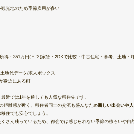
い観光地のため季節雇用が多い
円
平均所得：351万円(＊２)家賃：2DKで比較・中古住宅：参考、土地：
/土地代データ/求人ボックス
が身近にある町
、最近では1年を通しても人気な移住先です。
士の距離感が近く、移住者同士の交流も盛んなため
新しい出会いや人
の移住でも安心でしょう。
たくさん残っているため、都会では感じられない季節の移ろいや自