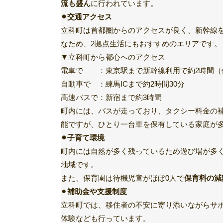
流も盛ん
に行われています。
⚫︎交通アクセス
立科町は首都圏からのアクセスが良く、新幹線
なため、2拠点生活にもおすすめのエリアです。
▼立科町から都心へのアクセス
電車で ：東京駅まで新幹線利用で約2時間（
自動車で ：練馬ICまで約2時間30分
高速バスで：新宿まで約3時間
町内には、バスが走っており、タクシー料金の
能ですが、ひとり一台車を保有している家庭が
⚫︎子育て環境
町内には自然が多く残っているため遊び場が多
地域です。
また、保育園は待機児童がほぼ0人で
保育料の減
⚫︎
補助金や支援制度
立科町では、移住者の不安に寄り添いながらサ
体験なども行っています。