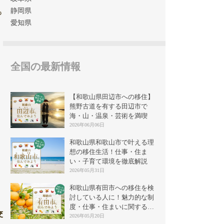
静岡県
も
愛知県
全国の最新情報
【和歌山県田辺市への移住】
熊野古道を有する田辺市で
海・山・温泉・芸術を満喫
2026年06月06日
和歌山県和歌山市で叶える理
想の移住生活！仕事・住ま
い・子育て環境を徹底解説
2026年05月31日
和歌山県有田市への移住を検
討している人に！魅力的な制
度・仕事・住まいに関する情
交
報
2026年05月20日