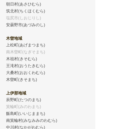
朝日村(あさひむら)
筑北村(ちくほくむら)
塩尻市(しおじりし)
安曇野市(あづみのし)
木曽地域
上松町(あげまつまち)
南木曽町(なぎそまち)
木祖村(きそむら)
王滝村(おうたきむら)
大桑村(おおくわむら)
木曽町(きそまち)
上伊那地域
辰野町(たつのまち)
箕輪町(みのわまち)
飯島町(いいじままち)
南箕輪村(みなみみのわむら)
中川村(なかがわむら)