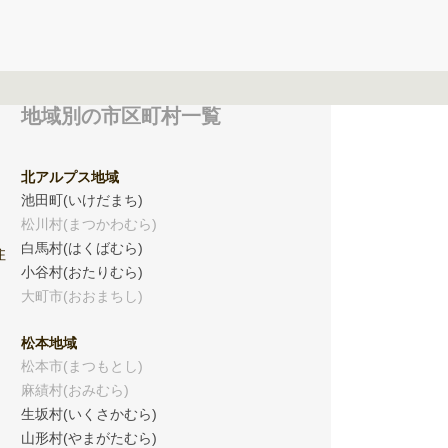
地域別の市区町村一覧
北アルプス地域
。
池田町(いけだまち)
松川村(まつかわむら)
白馬村(はくばむら)
住
小谷村(おたりむら)
大町市(おおまちし)
松本地域
松本市(まつもとし)
麻績村(おみむら)
生坂村(いくさかむら)
山形村(やまがたむら)