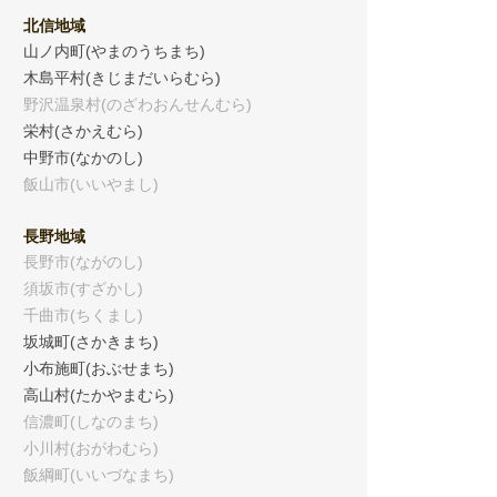
北信地域
山ノ内町(やまのうちまち)
木島平村(きじまだいらむら)
野沢温泉村(のざわおんせんむら)
栄村(さかえむら)
中野市(なかのし)
飯山市(いいやまし)
長野地域
長野市(ながのし)
須坂市(すざかし)
千曲市(ちくまし)
坂城町(さかきまち)
小布施町(おぶせまち)
高山村(たかやまむら)
信濃町(しなのまち)
小川村(おがわむら)
飯綱町(いいづなまち)