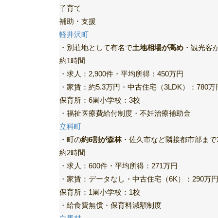
子育て
補助・支援
軽井沢町
・別荘地として有名で
土地相場が高め
・観光客
約1時間
・求人：2,900件・平均所得：450万円
・家賃：約5.3万円・中古住宅（3LDK）：780万
保育所：6園小学校：3校
・福祉医療費給付制度・不妊治療補助金
立科町
・町の
約6割が森林
・佐久市など隣接都市部まで
約2時間
・求人：600件・平均所得：271万円
・家賃：データなし・中古住宅（6K）：290万
保育所：1園小学校：1校
・給食費無償・保育料減額制度