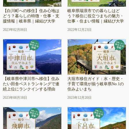
【白川町への移住】住み心地は
岐阜県瑞浪市での暮らしはど
どう？暮らしの特徴・仕事・支
う？移住に役立つまちの魅力・
援情報｜岐阜県｜縁結び大学
仕事・住まい情報｜縁結び大学
2023年02月06日
2022年12月23日
【岐阜県中津川市へ移住】住み
大垣市移住ガイド：水・歴史・
たい田舎ベストランキングで連
子育て環境が揃う岐阜県No.1の
続上位にランクインする理由
住みよいまち
2023年08月18日
2023年12月20日