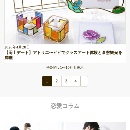
2026年4月28日
【岡山デート】アトリエ〜ピピでグラスアート体験と倉敷観光を
満喫
全34件 / 1〜10件を表示
1
2
3
4
恋愛コラム