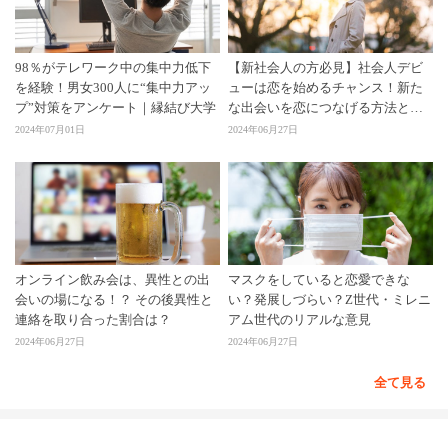
98％がテレワーク中の集中力低下
【新社会人の方必見】社会人デビ
を経験！男女300人に“集中力アッ
ューは恋を始めるチャンス！新た
プ”対策をアンケート｜縁結び大学
な出会いを恋につなげる方法と
は？
2024年07月01日
2024年06月27日
オンライン飲み会は、異性との出
マスクをしていると恋愛できな
会いの場になる！？ その後異性と
い？発展しづらい？Z世代・ミレニ
連絡を取り合った割合は？
アム世代のリアルな意見
2024年06月27日
2024年06月27日
全て見る