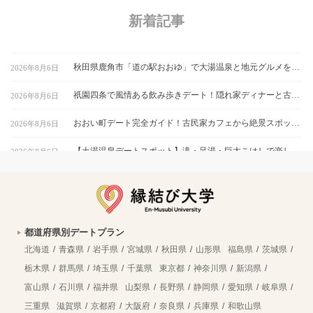
新着記事
秋田県鹿角市「道の駅おおゆ」で大湯温泉と地元グルメを堪能するデートコース
2026年8月6日
祇園四条で風情ある飲み歩きデート！隠れ家ディナーと古都の夜景を楽しむ｜京都
2026年8月6日
おおい町デート完全ガイド！古民家カフェから絶景スポットまで巡る1日コース
2026年8月6日
【土湯温泉デートスポット】滝・足湯・巨大こけしで楽しむ”映え”プラン｜福島市
2026年8月6日
鹿嶋市デートにおすすめ！海と湖の絶景をめぐる映えスポット巡り
2026年8月6日
福岡テイクアウト弁当特集｜おうちデートで食べたい人気メニューを紹介
2026年8月6日
都道府県別デートプラン
平塚市博物館で自然と文化を学ぶ！プラネタリウム付きカップルデートプラン｜神奈川県
2026年8月6日
北海道
青森県
岩手県
宮城県
秋田県
山形県
福島県
茨城県
四季の里で五感を刺激する福島デート！自然・グルメ・体験を楽しむカップルプラン
2026年8月6日
栃木県
群馬県
埼玉県
千葉県
東京都
神奈川県
新潟県
富山県
石川県
福井県
山梨県
長野県
静岡県
愛知県
岐阜県
石川・能美市九谷焼美術館で江戸から現代まで学ぶ！カップルで挑戦する作陶体験
2026年8月6日
三重県
滋賀県
京都府
大阪府
奈良県
兵庫県
和歌山県