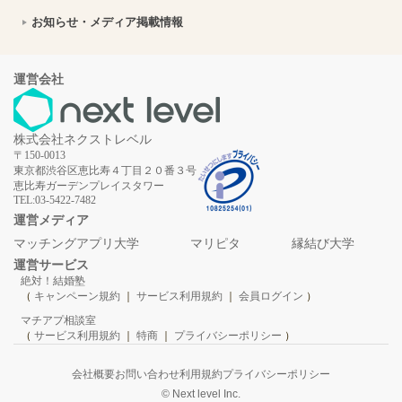
福島県西会津町へ移住しよう！仕事・子育て・支援制度など移住に役立つ情報まとめ
2026年7月21日
お知らせ・メディア掲載情報
岩手県岩泉町で暮らす魅力とは？移住に役立つ仕事・住居・支援情報｜縁結び大学
2026年7月21日
新規就農支援が手厚い北海道北竜町へ移住！暮らしに役立つ仕事・住宅の情報
2026年7月21日
運営会社
【浜松デート】平野美術館の企画展とグルメを楽しむアートな1日コース
2026年7月17日
株式会社ネクストレベル
【岩手県】野田村で薔薇色の石や絶景海岸、カラフルな和菓子を堪能するデートプラン
2026年7月17日
〒150-0013
東京都渋谷区恵比寿４丁目２０番３号
【茨城デート】ダチョウ王国で動物とふれあう！石岡市の癒しスポットを巡るカップルプラン
2026年7月17日
恵比寿ガーデンプレイスタワー
TEL:03-5422-7482
【岐阜県大野町への移住】住み心地はどう？暮らしの特徴・仕事・支援情報
2026年7月17日
運営メディア
マッチングアプリ大学
マリピタ
縁結び大学
犬山市への移住ガイド：交通の便と災害に強い街づくりが魅力｜愛知県
2026年7月16日
運営サービス
絶対！結婚塾
岩手県軽米町に住もう！移住に役立つ暮らし・仕事・子育て情報
2026年7月16日
（
キャンペーン規約
｜
サービス利用規約
｜
会員ログイン
）
マチアプ相談室
南相木村への移住はどう？暮らし・仕事・住居・支援内容を解説
2026年7月16日
（
サービス利用規約
｜
特商
｜
プライバシーポリシー
）
長野県小海町へ移住しよう！暮らしに役立つ支援・仕事・生活情報を解説
2026年7月16日
会社概要
お問い合わせ
利用規約
プライバシーポリシー
© Next level Inc.
【千葉県白子町への移住】住み心地はどう？暮らしの特徴・仕事・支援情報
2026年7月16日