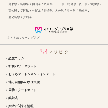
【岐阜県養老町への移住】住み心地はどう？暮らしの特徴・仕事・支援情報
2026年8月3日
鳥取県
島根県
岡山県
広島県
山口県
徳島県
香川県
愛媛県
高知県
福岡県
佐賀県
長崎県
大分県
熊本県
宮崎県
静岡県三島市で暮らす良さとは？移住のための仕事・住居・支援情報
2026年7月30日
鹿児島県
沖縄県
【岐阜県海津市への移住】住み心地はどう？暮らしの特徴・仕事・支援情報
2026年7月30日
おうちデートのご飯問題解決！テイクアウト弁当特集【東京】
2026年7月29日
おすすめマッチングアプリ
【愛知県豊橋市への移住】住み心地はどう？暮らしの特徴・仕事・支援情報
2026年7月21日
銀座エリアでスイーツデート！甘いもの好きカップルにおすすめのお店特集｜縁結び大学
2026年7月21日
恋愛コラム
仙台の「JA新みやぎファーマーズマーケット元気くん市場」で地元の新鮮食材を探すカップルデート｜おうちごはんにぴったり
2026年7月21日
祈願パワースポット
南紀串本デート決定版！絶景スポットを巡る1日カップルプラン
2026年7月21日
おうちデート＆オンラインデート
渋川市の暮らしの魅力は？移住を成功させるための情報を徹底解説
2026年7月21日
地方自治体の移住支援
【宮城県山元町への移住】住み心地はどう？暮らしの特徴・仕事・支援情報
2026年7月21日
同棲スタートガイド
結婚式
熊本県和水町で暮らす良さとは？移住のための仕事・住居・支援情報
2026年7月21日
婚活に関する情報