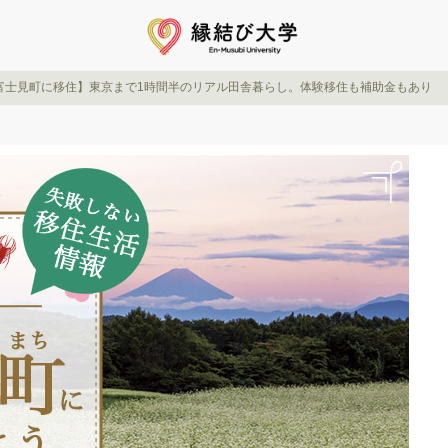
富士見町に移住】東京まで1時間半のリアル田舎暮らし。体験移住も補助金もあり