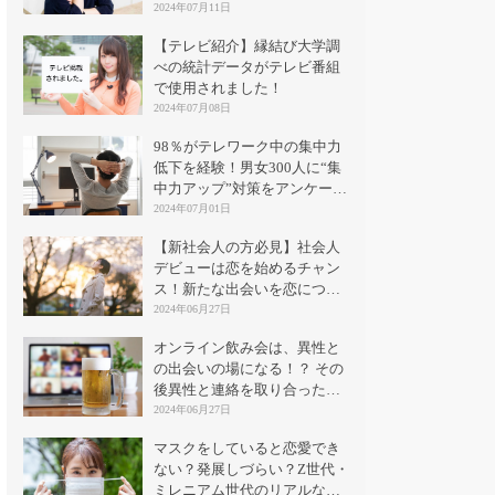
2024年07月11日
【テレビ紹介】縁結び大学調
べの統計データがテレビ番組
で使用されました！
2024年07月08日
98％がテレワーク中の集中力
低下を経験！男女300人に“集
中力アップ”対策をアンケート
｜縁結び大学
2024年07月01日
【新社会人の方必見】社会人
デビューは恋を始めるチャン
ス！新たな出会いを恋につな
げる方法とは？
2024年06月27日
オンライン飲み会は、異性と
の出会いの場になる！？ その
後異性と連絡を取り合った割
合は？
2024年06月27日
マスクをしていると恋愛でき
ない？発展しづらい？Z世代・
ミレニアム世代のリアルな意