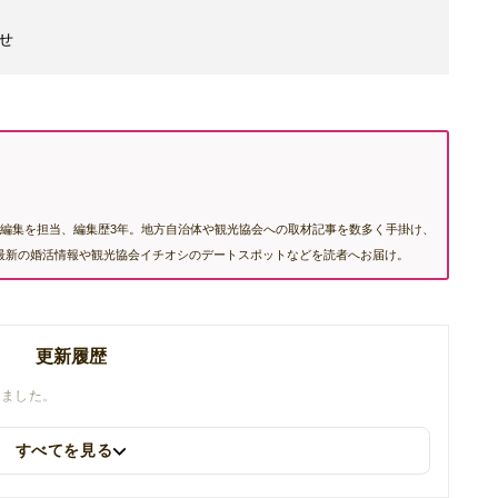
せ
編集を担当、編集歴3年。地方自治体や観光協会への取材記事を数多く手掛け、
む最新の婚活情報や観光協会イチオシのデートスポットなどを読者へお届け。
更新履歴
しました。
すべてを見る
についてのリンクを更新しました。