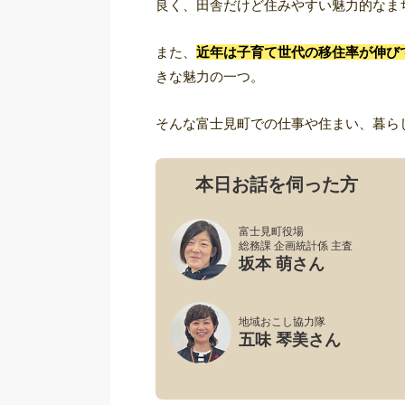
良く、田舎だけど住みやすい魅力的なま
また、
近年は子育て世代の移住率が伸び
きな魅力の一つ。
そんな富士見町での仕事や住まい、暮ら
本日お話を伺った方
富士見町役場
総務課 企画統計係 主査
坂本 萌さん
地域おこし協力隊
五味 琴美さん