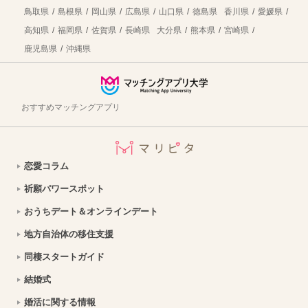
【宮城県山元町への移住】住み心地はどう？暮らしの特徴・仕事・支援情報
2026年7月21日
鳥取県
島根県
岡山県
広島県
山口県
徳島県
香川県
愛媛県
高知県
福岡県
佐賀県
長崎県
大分県
熊本県
宮崎県
熊本県和水町で暮らす良さとは？移住のための仕事・住居・支援情報
2026年7月21日
鹿児島県
沖縄県
福島県西会津町へ移住しよう！仕事・子育て・支援制度など移住に役立つ情報まとめ
2026年7月21日
岩手県岩泉町で暮らす魅力とは？移住に役立つ仕事・住居・支援情報｜縁結び大学
2026年7月21日
おすすめマッチングアプリ
新規就農支援が手厚い北海道北竜町へ移住！暮らしに役立つ仕事・住宅の情報
2026年7月21日
【浜松デート】平野美術館の企画展とグルメを楽しむアートな1日コース
2026年7月17日
恋愛コラム
【岩手県】野田村で薔薇色の石や絶景海岸、カラフルな和菓子を堪能するデートプラン
2026年7月17日
祈願パワースポット
【茨城デート】ダチョウ王国で動物とふれあう！石岡市の癒しスポットを巡るカップルプラン
2026年7月17日
おうちデート＆オンラインデート
【岐阜県大野町への移住】住み心地はどう？暮らしの特徴・仕事・支援情報
2026年7月17日
地方自治体の移住支援
犬山市への移住ガイド：交通の便と災害に強い街づくりが魅力｜愛知県
2026年7月16日
同棲スタートガイド
結婚式
岩手県軽米町に住もう！移住に役立つ暮らし・仕事・子育て情報
2026年7月16日
婚活に関する情報