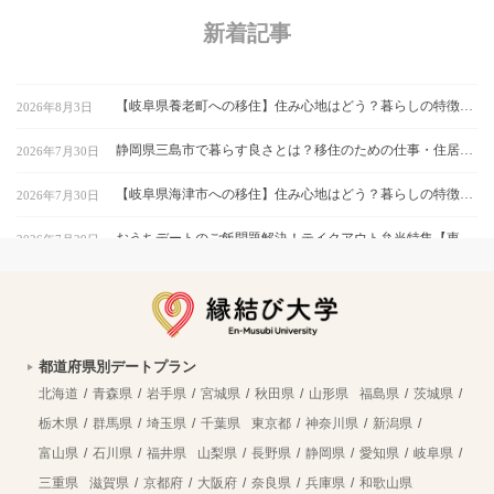
新着記事
【岐阜県養老町への移住】住み心地はどう？暮らしの特徴・仕事・支援情報
2026年8月3日
静岡県三島市で暮らす良さとは？移住のための仕事・住居・支援情報
2026年7月30日
【岐阜県海津市への移住】住み心地はどう？暮らしの特徴・仕事・支援情報
2026年7月30日
おうちデートのご飯問題解決！テイクアウト弁当特集【東京】
2026年7月29日
【愛知県豊橋市への移住】住み心地はどう？暮らしの特徴・仕事・支援情報
2026年7月21日
銀座エリアでスイーツデート！甘いもの好きカップルにおすすめのお店特集｜縁結び大学
2026年7月21日
都道府県別デートプラン
仙台の「JA新みやぎファーマーズマーケット元気くん市場」で地元の新鮮食材を探すカップルデート｜おうちごはんにぴったり
2026年7月21日
北海道
青森県
岩手県
宮城県
秋田県
山形県
福島県
茨城県
南紀串本デート決定版！絶景スポットを巡る1日カップルプラン
2026年7月21日
栃木県
群馬県
埼玉県
千葉県
東京都
神奈川県
新潟県
富山県
石川県
福井県
山梨県
長野県
静岡県
愛知県
岐阜県
渋川市の暮らしの魅力は？移住を成功させるための情報を徹底解説
2026年7月21日
三重県
滋賀県
京都府
大阪府
奈良県
兵庫県
和歌山県