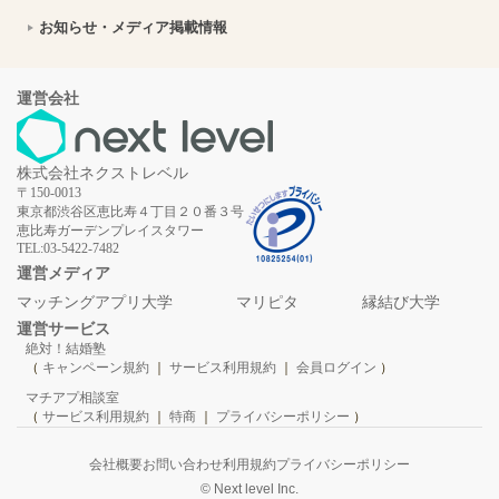
南相木村への移住はどう？暮らし・仕事・住居・支援内容を解説
2026年7月16日
お知らせ・メディア掲載情報
長野県小海町へ移住しよう！暮らしに役立つ支援・仕事・生活情報を解説
2026年7月16日
【千葉県白子町への移住】住み心地はどう？暮らしの特徴・仕事・支援情報
2026年7月16日
運営会社
初心者から上級者まで楽しめる！ウミックで体験する釣りデートの魅力｜福井県高浜町
2026年7月16日
株式会社ネクストレベル
ハッピーリボンで作る世界にひとつの結婚指輪：貸切アトリエで叶える特別な思い出｜埼玉県越谷市
2026年7月10日
〒150-0013
東京都渋谷区恵比寿４丁目２０番３号
カップルで挑戦！KUMANO OUTDOOR TRIPのシーカヤック＆SUP体験｜和歌山県の人気アウトドアスポット
2026年7月10日
恵比寿ガーデンプレイスタワー
TEL:03-5422-7482
【福島】柳津の絶景スポットを巡るカップル向けデートプラン｜赤べこの町で思い出作り
2026年7月10日
運営メディア
マッチングアプリ大学
マリピタ
縁結び大学
田布施町で暮らす良さとは？移住のための仕事・住居・支援情報
2026年7月10日
運営サービス
絶対！結婚塾
軍港と美しい自然が溶け合う街・佐世保市の絶景スポットを楽しむデートプラン
2026年7月10日
（
キャンペーン規約
｜
サービス利用規約
｜
会員ログイン
）
マチアプ相談室
北九州デート決定版！関門海峡ミュージアムと門司港レトロで楽しむカップル旅
2026年7月10日
（
サービス利用規約
｜
特商
｜
プライバシーポリシー
）
【静岡県】「道の駅 伊豆月ケ瀬」で日本有数の清流とご当地グルメを堪能するデート｜縁結び大学
2026年7月10日
会社概要
お問い合わせ
利用規約
プライバシーポリシー
© Next level Inc.
【軽井沢デート】ジュエリー工房 翔で作る世界に1つの手作り結婚指輪体験
2026年7月10日