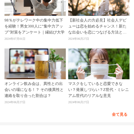
98％がテレワーク中の集中力低下
【新社会人の方必見】社会人デビ
を経験！男女300人に“集中力アッ
ューは恋を始めるチャンス！新た
プ”対策をアンケート｜縁結び大学
な出会いを恋につなげる方法と
は？
2024年07月01日
2024年06月27日
オンライン飲み会は、異性との出
マスクをしていると恋愛できな
会いの場になる！？ その後異性と
い？発展しづらい？Z世代・ミレニ
連絡を取り合った割合は？
アム世代のリアルな意見
2024年06月27日
2024年06月27日
全て見る