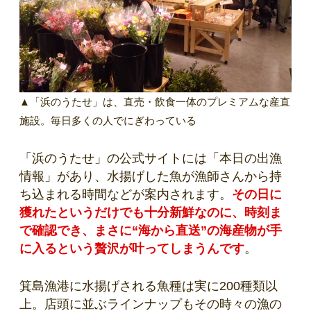
▲「浜のうたせ」は、直売・飲食一体のプレミアムな産直
施設。毎日多くの人でにぎわっている
「浜のうたせ」の公式サイトには「本日の出漁
情報」があり、水揚げした魚が漁師さんから持
ち込まれる時間などが案内されます。
その日に
獲れたというだけでも十分新鮮なのに、時刻ま
で確認でき、まさに“海から直送”の海産物が手
に入るという贅沢が叶ってしまうんです
。
箕島漁港に水揚げされる魚種は実に200種類以
上。店頭に並ぶラインナップもその時々の漁の