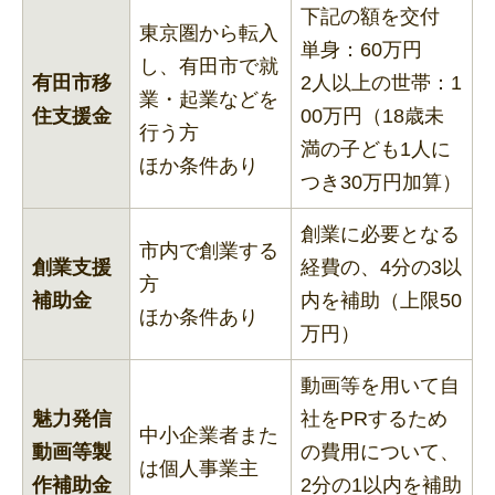
下記の額を交付
東京圏から転入
単身：60万円
し、有田市で就
有田市移
2人以上の世帯：1
業・起業などを
住支援金
00万円（18歳未
行う方
満の子ども1人に
ほか条件あり
つき30万円加算）
創業に必要となる
市内で創業する
創業支援
経費の、4分の3以
方
補助金
内を補助（上限50
ほか条件あり
万円）
動画等を用いて自
魅力発信
社をPRするため
中小企業者また
動画等製
の費用について、
は個人事業主
作補助金
2分の1以内を補助