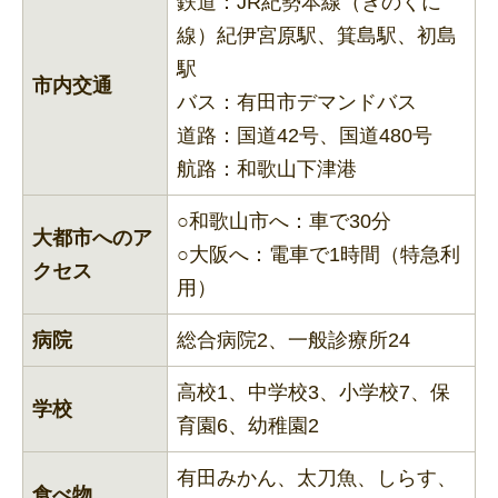
鉄道：JR紀勢本線（きのくに
線）紀伊宮原駅、箕島駅、初島
駅
市内交通
バス：有田市デマンドバス
道路：国道42号、国道480号
航路：和歌山下津港
○和歌山市へ：車で30分
大都市へのア
○大阪へ：電車で1時間（特急利
クセス
用）
病院
総合病院2、一般診療所24
高校1、中学校3、小学校7、保
学校
育園6、幼稚園2
有田みかん、太刀魚、しらす、
食べ物