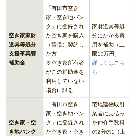
「有田市空き
家・空き地バン
ク」に登録され
家財道具等処
空き家家財
た空き家を購入
分にかかる費
道具等処分
（賃借）契約し
用を補助（上
支援事業費
た方
限10万円）
補助金
※空き家所有者
詳しくはこち
がこの補助金を
ら
利用していない
場合に限る
「有田市空き
宅地建物取引
家・空き地バン
業者に支払っ
空き家・空
ク」に登録され
た仲介手数料
き地バンク
た空き家・空き
の2分の1（上