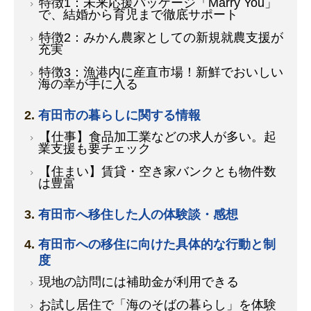
特徴1：未来応援パッケージ「Marry You」
で、結婚から育児まで徹底サポート
特徴2：みかん農家としての新規就農支援が
充実
特徴3：漁港内に産直市場！新鮮でおいしい
海の幸が手に入る
有田市の暮らしに関する情報
【仕事】食品加工業などの求人が多い。起
業支援も要チェック
【住まい】賃貸・空き家バンクとも物件数
は豊富
有田市へ移住した人の体験談・感想
有田市への移住に向けた具体的な行動と制
度
現地の訪問には補助金が利用できる
お試し居住で「海のそばの暮らし」を体験