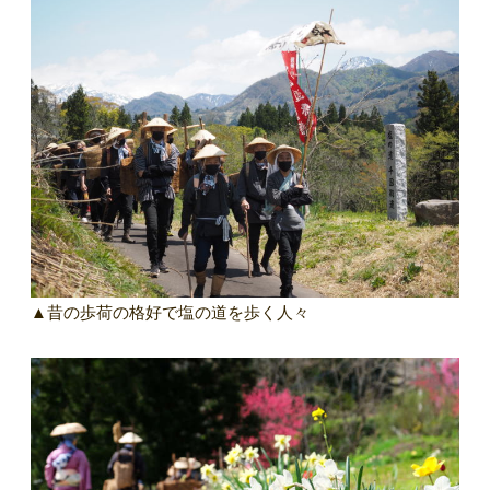
▲
昔の歩荷の格好で塩の道を歩く人々