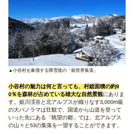
▲小谷村を象徴する降雪後の「銀世界集落」
小谷村の魅力は何と言っても、村総面積の約9
0％を森林が占めている雄大な自然景観
にありま
す。姫川渓谷と北アルプスが織りなす3,000m級
の大パノラマは壮観で、国道から山道を登って
いった先にある「眺望の郷」では、北アルプス
の山々と53の集落を一望することができます。