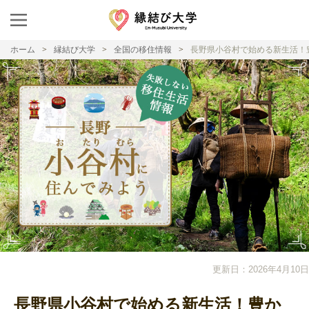
ホーム
縁結び大学
全国の移住情報
長野県小谷村で始める新生活！
更新日：2026年4月10日
長野県小谷村で始める新生活！豊か