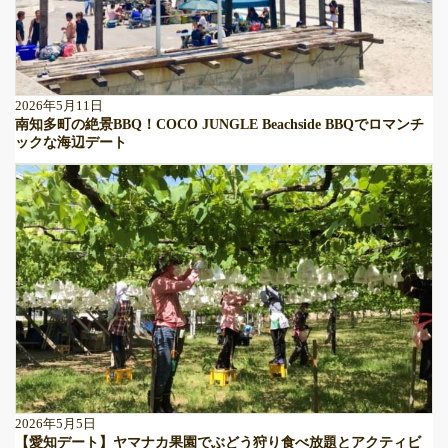
2026年5月11日
南知多町の絶景BBQ！COCO JUNGLE Beachside BBQでロマンチ
ックな海辺デート
2026年5月5日
【愛知デート】ヤマナカ果園でぶどう狩り食べ放題とアクティビ