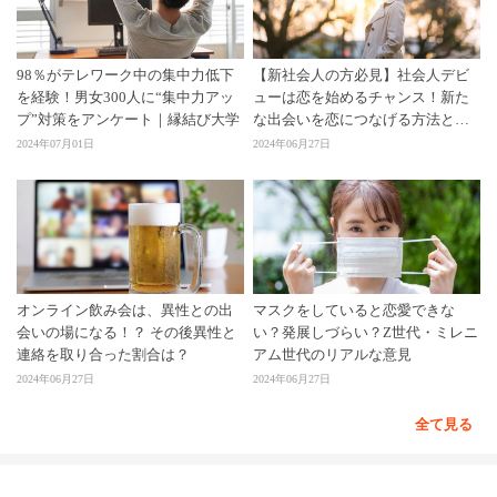
98％がテレワーク中の集中力低下
【新社会人の方必見】社会人デビ
を経験！男女300人に“集中力アッ
ューは恋を始めるチャンス！新た
プ”対策をアンケート｜縁結び大学
な出会いを恋につなげる方法と
は？
2024年07月01日
2024年06月27日
オンライン飲み会は、異性との出
マスクをしていると恋愛できな
会いの場になる！？ その後異性と
い？発展しづらい？Z世代・ミレニ
連絡を取り合った割合は？
アム世代のリアルな意見
2024年06月27日
2024年06月27日
全て見る