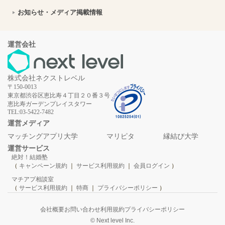
オホーツクの自然を体感！美幌博物館で楽しむ北海道の歴史と芸術デート
2026年8月7日
お知らせ・メディア掲載情報
【山口デート】シーモール下関を拠点に絶景と海の生き物に出会う1日
2026年8月7日
【福井デート】箸匠せいわの若狭塗箸作り体験と小浜市パワースポット巡りの旅
2026年8月7日
運営会社
若狭おばまのデートスポット巡り！絶景と海の幸を満喫するカップルプラン｜福井県
2026年8月7日
株式会社ネクストレベル
静岡県浜松市への移住ってどう？暮らしの特徴を解説
2026年8月7日
〒150-0013
東京都渋谷区恵比寿４丁目２０番３号
備前市で楽しむ映えデート｜瀬戸内海・備前焼・旧閑谷学校をめぐる1日プラン
2026年8月7日
恵比寿ガーデンプレイスタワー
TEL:03-5422-7482
木曽川源流の里「きそむら道の駅」で楽しむ高原グルメと縁結びデート｜長野県木曽郡
2026年8月7日
運営メディア
マッチングアプリ大学
マリピタ
縁結び大学
【福島】柳津の絶景スポットを巡るカップル向けデートプラン｜赤べこの町で思い出作り
2026年8月7日
運営サービス
絶対！結婚塾
鎌倉宮の神前式：古都の風情と四季折々の自然に包まれた厳かな挙式体験
2026年8月7日
（
キャンペーン規約
｜
サービス利用規約
｜
会員ログイン
）
マチアプ相談室
北海道立文学館で巡る文学の世界！札幌で楽しむ大人のデートプラン
2026年8月7日
（
サービス利用規約
｜
特商
｜
プライバシーポリシー
）
【沖縄】石垣島アウトドアツアーちゅらちゅらのサンセットカヤックで絶景満喫！二人の思い出作りデート
2026年8月7日
会社概要
お問い合わせ
利用規約
プライバシーポリシー
© Next level Inc.
愛知県岡崎市「アンティアコート」の貸切ウェディング：オリジナル演出と絶品料理の魅力
2026年8月7日