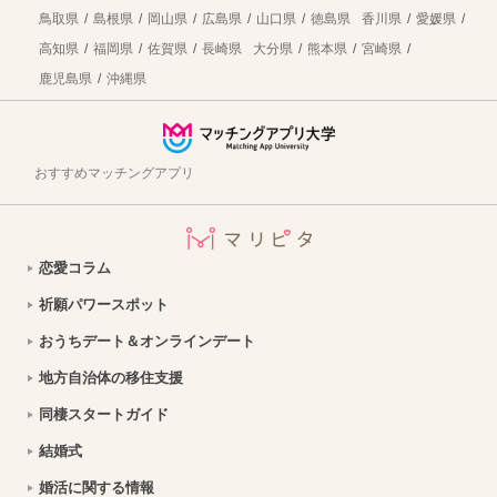
三条市移住のメリット満載！自然と都市機能が調和する暮らしの実現
2026年8月7日
鳥取県
島根県
岡山県
広島県
山口県
徳島県
香川県
愛媛県
高知県
福岡県
佐賀県
長崎県
大分県
熊本県
宮崎県
福島県浪江町へ移住しよう！仕事・住居・支援制度など移住に役立つ情報まとめ
2026年8月7日
鹿児島県
沖縄県
飯舘村への移住。移住定住支援・子育て環境・仕事・住まいについて紹介｜福島県
2026年8月7日
日高市への移住！まちの魅力・仕事・住まい情報を徹底解説
2026年8月7日
おすすめマッチングアプリ
渋川市の暮らしの魅力は？移住を成功させるための情報を徹底解説
2026年8月7日
南相木村への移住はどう？暮らし・仕事・住居・支援内容を解説
2026年8月7日
恋愛コラム
福井県高浜町への移住！海と禅文化が織りなす魅力的な暮らしを徹底解説
2026年8月7日
祈願パワースポット
【愛知県豊橋市への移住】住み心地はどう？暮らしの特徴・仕事・支援情報
2026年8月7日
おうちデート＆オンラインデート
おうちデートのご飯問題解決！テイクアウト弁当特集【東京】
2026年8月7日
地方自治体の移住支援
銀座で初デート｜ディナーデートに使えるお店を紹介
2026年8月7日
同棲スタートガイド
結婚式
スイーツデートにおすすめ！甘いものが好きなカップル必見のお店を紹介【関東版】｜縁結び大学
2026年8月7日
婚活に関する情報