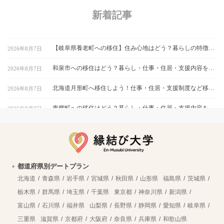
新着記事
【岐阜県養老町への移住】住み心地はどう？暮らしの特徴・仕事・支援情報
2026年8月7日
和泉市への移住はどう？暮らし・仕事・住居・支援内容を解説
2026年8月7日
北海道月形町へ移住しよう！仕事・住居・支援制度など移住に役立つ情報まとめ
2026年8月7日
東郷町への移住はどう？暮らし・仕事・住居・支援内容を解説
2026年8月7日
【山形県尾花沢市への移住】住み心地はどう？暮らしの特徴・仕事・支援情報｜縁結び大学
2026年8月7日
熊本県和水町で暮らす良さとは？移住のための仕事・住居・支援情報
2026年8月7日
都道府県別デートプラン
群馬県明和町への移住：自然と利便性が調和した暮らしの魅力
2026年8月7日
北海道
青森県
岩手県
宮城県
秋田県
山形県
福島県
茨城県
新規就農支援が手厚い北海道北竜町へ移住！暮らしに役立つ仕事・住宅の情報
2026年8月7日
栃木県
群馬県
埼玉県
千葉県
東京都
神奈川県
新潟県
富山県
石川県
福井県
山梨県
長野県
静岡県
愛知県
岐阜県
古殿町への移住はどう？暮らし・仕事・住居・支援内容を解説
2026年8月7日
三重県
滋賀県
京都府
大阪府
奈良県
兵庫県
和歌山県