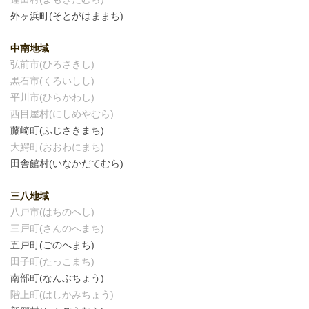
外ヶ浜町(そとがはままち)
中南地域
弘前市(ひろさきし)
黒石市(くろいしし)
平川市(ひらかわし)
西目屋村(にしめやむら)
藤崎町(ふじさきまち)
大鰐町(おおわにまち)
田舎館村(いなかだてむら)
三八地域
八戸市(はちのへし)
三戸町(さんのへまち)
五戸町(ごのへまち)
田子町(たっこまち)
南部町(なんぶちょう)
階上町(はしかみちょう)