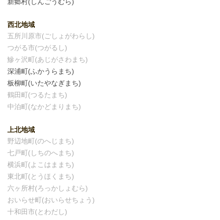
新郷村(しんごうむら)
西北地域
五所川原市(ごしょがわらし)
つがる市(つがるし)
鰺ヶ沢町(あじがさわまち)
深浦町(ふかうらまち)
板柳町(いたやなぎまち)
鶴田町(つるたまち)
中泊町(なかどまりまち)
上北地域
野辺地町(のへじまち)
七戸町(しちのへまち)
横浜町(よこはままち)
東北町(とうほくまち)
六ヶ所村(ろっかしょむら)
おいらせ町(おいらせちょう)
十和田市(とわだし)