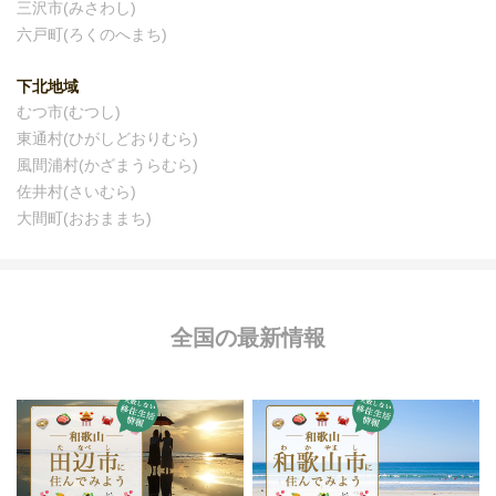
三沢市(みさわし)
六戸町(ろくのへまち)
下北地域
むつ市(むつし)
東通村(ひがしどおりむら)
風間浦村(かざまうらむら)
佐井村(さいむら)
大間町(おおままち)
全国の最新情報