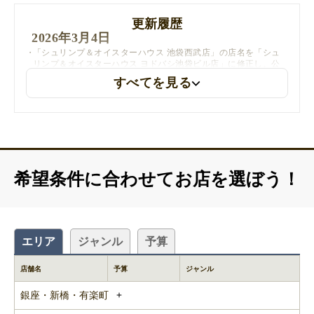
更新履歴
2026年3月4日
「シュリンプ＆オイスターハウス 池袋西武店」の店名を「シュ
リンプ＆オイスターハウス ヨドバシ池袋ビル店」に修正し、公
式サイトのURLと住所を更新しました
すべてを見る
「UMIバル 新宿店」の公式サイトのURLを更新しました
2025年9月9日
「UMIバル 新宿店」の公式サイトのURLを更新しました
希望条件に合わせてお店を選ぼう！
エリア
ジャンル
予算
店舗名
予算
ジャンル
銀座・新橋・有楽町