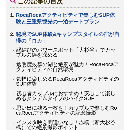
この記事の目次
RocaRocaアクティビティで楽しむSUP体
験と三重県観光の一泊デートプラン
秘境でSUP体験&キャンプスタイルの宿が自
慢の「ロカ」
縁結びのパワースポット「大杉谷」でカッ
プルの絆を深める
透明度抜群の湖と絶景が魅力！RocaRocaア
クティビティの自然環境
気軽に楽しめるRocaRocaアクティビティの
SUP体験
初心者カップルにおすすめ！安心して楽し
めるタンデムタイプのバイクSUP
思い出に残る一枚を！カップルで楽しむRo
caRocaアクティビティの記念撮影
インスタ映え間違いなし！赤橋（新大杉谷
橋）での絶景撮影ポイント