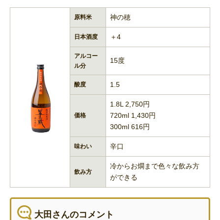
神の穂
原料米
＋4
日本酒度
アルコー
15度
ル分
1.5
酸度
1.8L 2,750円
720ml 1,430円
価格
300ml 616円
辛口
味わい
冷からお燗まで色々な飲み方
飲み方
ができる
大田さんのコメント