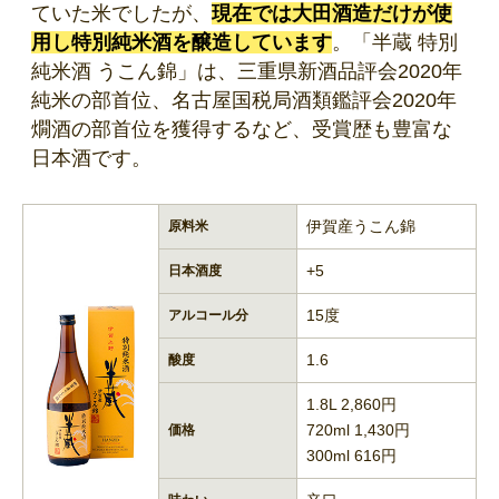
ていた米でしたが、
現在では大田酒造だけが使
用し特別純米酒を醸造しています
。「半蔵 特別
純米酒 うこん錦」は、三重県新酒品評会2020年
純米の部首位、名古屋国税局酒類鑑評会2020年
燗酒の部首位を獲得するなど、受賞歴も豊富な
日本酒です。
伊賀産うこん錦
原料米
+5
日本酒度
15度
アルコール分
1.6
酸度
1.8L 2,860円
720ml 1,430円
価格
300ml 616円