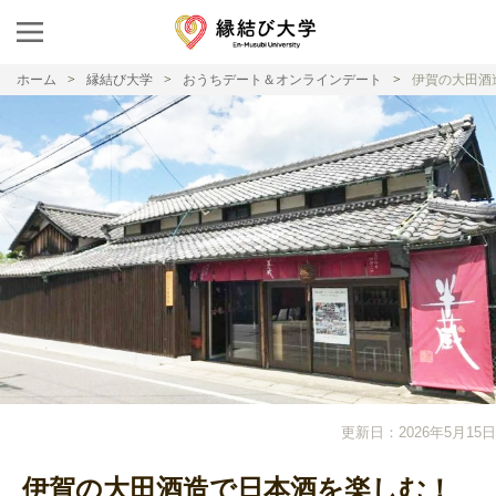
ホーム
縁結び大学
おうちデート＆オンラインデート
伊賀の大田酒
更新日：2026年5月15日
伊賀の大田酒造で日本酒を楽しむ！