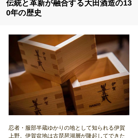
伝統と革新が融合する大田酒造の13
0年の歴史
忍者・服部半蔵ゆかりの地として知られる伊賀
上野。伊賀盆地は古琵琶湖層が隆起してできた