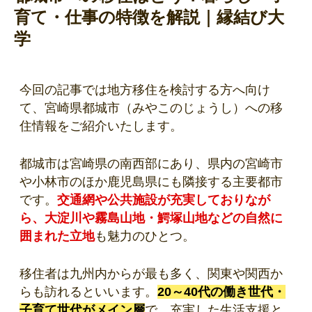
育て・仕事の特徴を解説｜縁結び大
学
今回の記事では地方移住を検討する方へ向け
て、宮崎県都城市（みやこのじょうし）への移
住情報をご紹介いたします。
都城市は宮崎県の南西部にあり、県内の宮崎市
や小林市のほか鹿児島県にも隣接する主要都市
です。
交通網や公共施設が充実しておりなが
ら、大淀川や霧島山地・鰐塚山地などの自然に
囲まれた立地
も魅力のひとつ。
移住者は九州内からが最も多く、関東や関西か
らも訪れるといいます。
20～40代の働き世代・
子育て世代がメイン層
で、充実した生活支援と