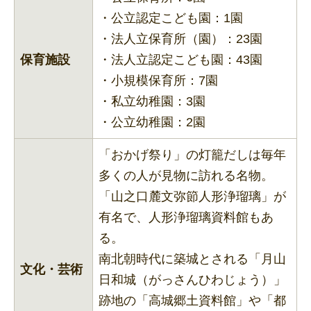
・公立認定こども園：1園
・法人立保育所（園）：23園
保育施設
・法人立認定こども園：43園
・小規模保育所：7園
・私立幼稚園：3園
・公立幼稚園：2園
「おかげ祭り」の灯籠だしは毎年
多くの人が見物に訪れる名物。
「山之口麓文弥節人形浄瑠璃」が
有名で、人形浄瑠璃資料館もあ
る。
南北朝時代に築城とされる「月山
文化・芸術
日和城（がっさんひわじょう）」
跡地の「高城郷土資料館」や「都