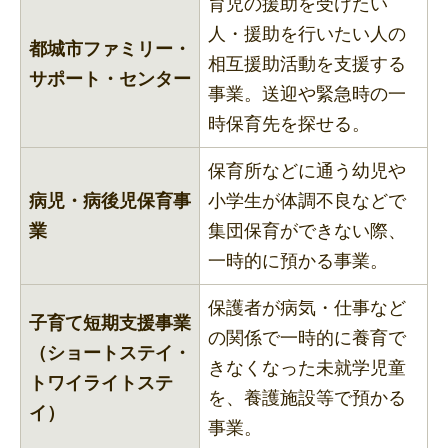
育児の援助を受けたい
人・援助を行いたい人の
都城市ファミリー・
相互援助活動を支援する
サポート・センター
事業。送迎や緊急時の一
時保育先を探せる。
保育所などに通う幼児や
病児・病後児保育事
小学生が体調不良などで
業
集団保育ができない際、
一時的に預かる事業。
保護者が病気・仕事など
子育て短期支援事業
の関係で一時的に養育で
（ショートステイ・
きなくなった未就学児童
トワイライトステ
を、養護施設等で預かる
イ）
事業。