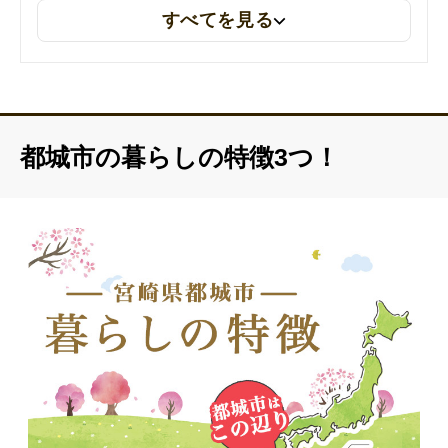
すべてを見る
2026年4月15日
子育てガイドのリンクを更新しました
2026年4月3日
人口データを更新しました（「およそ15万9千人。世帯数も7万
世帯」→人口：158,994人、世帯数：74,211世帯、※令和8年3
都城市の暮らしの特徴3つ！
月1日現在）