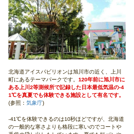
北海道アイスパビリオンは旭川市の近く、上川
町にあるテーマパークです。
120年前に旭川市に
ある上川2等測候所で記録した日本最低気温の-4
1℃を真夏でも体験できる施設として有名です。
(参照：
気象庁
)
-41℃を体験できるのは10秒ほどですが、北海道
の一般的な寒さよりも格段に寒いのでコートや