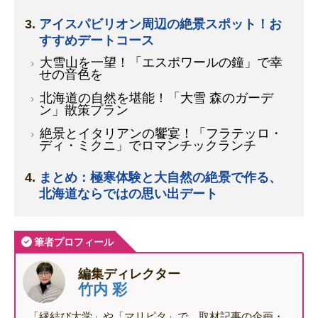
アイスパビリオン周辺の絶景スポット！お
すすめデートコース
大雪山を一望！「エスポワールの鐘」で幸
せの音色を
北海道の自然を堪能！「大雪 森のガーデ
ン」散策プラン
絶景とイタリアンの饗宴！「フラテッロ・
ディ・ミクニ」でロマンチックランチ
まとめ：極寒体験と大自然の絶景で作る、
北海道ならではの思い出デート
筆者プロフィール
編集ディレクター
竹内 彩
「縁結び大学」や「マリピタ」で、取材記事の企画・