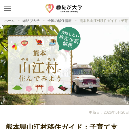
ホーム
縁結び大学
全国の移住情報
熊本県山江村移住ガイド：子育
更新日：2026年5月20日
熊本県山江村移住ガイド：子育て支