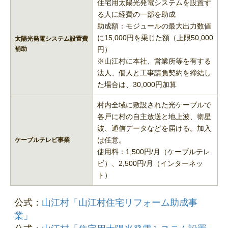
住宅用太陽光発電システムを設置す
る人に経費の一部を助成
助成額：モジュールの最大出力数値
に15,000円を乗じた額（上限50,000
太陽光発電システム設置費
補助
円）
※山江村に本社、営業所等を有する
法人、個人と工事請負契約を締結し
た場合は、30,000円加算
村内全域に敷設された光ケーブルで
各戸に村の自主放送と地上波、衛星
波、通信データなどを届ける。加入
は任意。
ケーブルテレビ事業
使用料：1,500円/月（ケーブルテレ
ビ）、2,500円/月（インターネッ
ト）
公式：
山江村「山江村住宅リフォーム助成事
業」