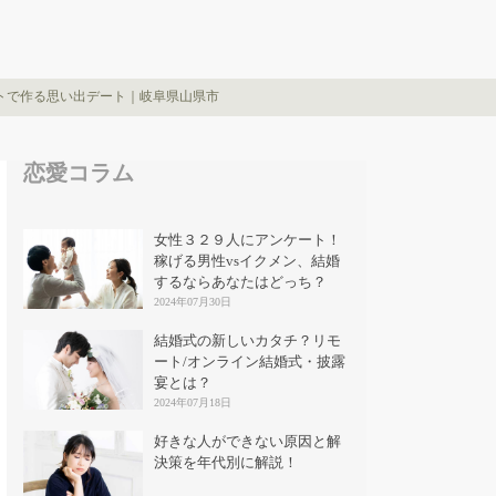
ラフトで作る思い出デート｜岐阜県山県市
恋愛コラム
女性３２９人にアンケート！
稼げる男性vsイクメン、結婚
するならあなたはどっち？
2024年07月30日
結婚式の新しいカタチ？リモ
ート/オンライン結婚式・披露
宴とは？
2024年07月18日
好きな人ができない原因と解
決策を年代別に解説！