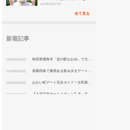
見
2024年06月27日
全て見る
新着記事
秋田県鹿角市「道の駅おおゆ」で大湯温泉と地元グルメを堪能するデートコース
2026年8月6日
祇園四条で風情ある飲み歩きデート！隠れ家ディナーと古都の夜景を楽しむ｜京都
2026年8月6日
おおい町デート完全ガイド！古民家カフェから絶景スポットまで巡る1日コース
2026年8月6日
【土湯温泉デートスポット】滝・足湯・巨大こけしで楽しむ”映え”プラン｜福島市
2026年8月6日
鹿嶋市デートにおすすめ！海と湖の絶景をめぐる映えスポット巡り
2026年8月6日
福岡テイクアウト弁当特集｜おうちデートで食べたい人気メニューを紹介
2026年8月6日
平塚市博物館で自然と文化を学ぶ！プラネタリウム付きカップルデートプラン｜神奈川県
2026年8月6日