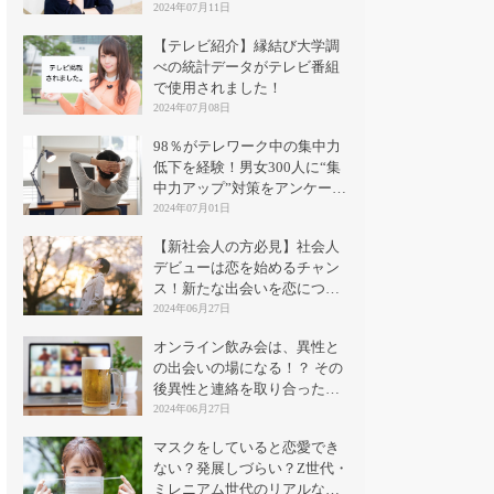
2024年07月11日
【テレビ紹介】縁結び大学調
べの統計データがテレビ番組
で使用されました！
2024年07月08日
98％がテレワーク中の集中力
低下を経験！男女300人に“集
中力アップ”対策をアンケート
｜縁結び大学
2024年07月01日
【新社会人の方必見】社会人
デビューは恋を始めるチャン
ス！新たな出会いを恋につな
げる方法とは？
2024年06月27日
オンライン飲み会は、異性と
の出会いの場になる！？ その
後異性と連絡を取り合った割
合は？
2024年06月27日
マスクをしていると恋愛でき
ない？発展しづらい？Z世代・
ミレニアム世代のリアルな意