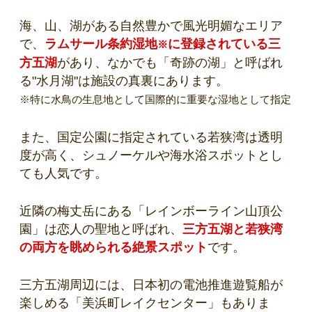
海、山、湖がある自然豊かで風光明媚なエリア
で、
ラムサール条約湿地
に登録されている三
※
方五湖
があり、なかでも「奇跡の湖」と呼ばれ
る"水月湖"は施設の真裏にあります。
※特に水鳥の生息地として国際的に重要な湿地として指定
また、国定公園に指定されている若狭湾は透明
度が高く、シュノーケルや海水浴スポットとし
ても人気です。
近隣の梅丈岳にある「レインボーライン山頂公
園」は恋人の聖地と呼ばれ、
三方五湖と若狭湾
の両方を眺められる絶景スポット
です。
三方五湖周辺には、日本初の電池推進遊覧船が
楽しめる「美浜町レイクセンター」もありま