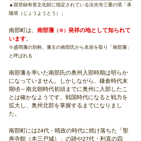
▲国登録有形文化財に指定されている法光寺三重の塔「承
陽塔（じょうようとう）」
南部町は、
南部藩
発祥の地として知られて
（※）
います
。
※盛岡藩の別称。藩主の南部氏から名前を取り「南部藩」
と呼ばれる
南部藩を率いた南部氏の奥州入部時期は明らか
になっていません。しかしながら、鎌倉時代末
期頃～南北朝時代初頭までに奥州に入部したこ
とは確かなようです。戦国時代になると戦力を
拡大し、奥州北部を掌握するまでになりまし
た。
南部町には24代・晴政の時代に焼け落ちた「聖
寿寺館（本三戸城）」の跡や27代・利直の四