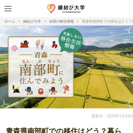
ホーム
縁結び大学
全国の移住情報
青森県南部町での移住はどう？
更新日：2026年1月14日
青森県南部町での移住はどう？暮ら