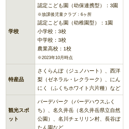
認定こども園（幼保連携型）：3園
※放課後児童クラブ：6ヶ所
認定こども園（幼稚園型）：1園
学校
小学校：3校
中学校：3校
農業高校：1校
※2023年10月時点
さくらんぼ（ジュノハート）、西洋
特産品
梨（ゼネラル・レクラーク）、にん
にく（ふくちホワイト六片種）など
バーデパーク（バーデハウスふく
観光スポ
ち）、名久井岳（名久井岳県立自然
ット
公園）、名川チェリリン村、長谷ぼ
たん園など