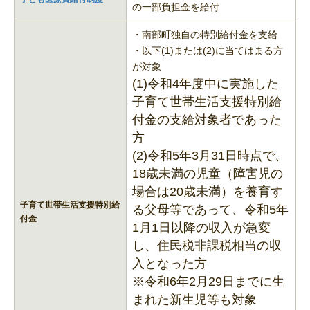
の一部負担金を給付
・南部町独自の特別給付金を支給
・以下(1)または(2)に当てはまる方
が対象
(1)令和4年度中に実施した
子育て世帯生活支援特別給
付金の支給対象者であった
方
(2)令和5年3月31日時点で、
18歳未満の児童（障害児の
場合は20歳未満）を養育す
子育て世帯生活支援特別給
る父母等であって、令和5年
付金
1月1日以降の収入が急変
し、住民税非課税相当の収
入となった方
※令和6年2月29日までに生
まれた新生児等も対象