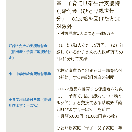
※「子育て世帯生活支援特
別給付金（ひとり親世帯
分）」の支給を受けた方は
対象外
・対象児童1人につき一律5万円
（1）妊婦1人あたり5万円、（2）妊
妊婦のための支援給付金
娠しているお子さんの人数×5万円の
（旧出産・子育て応援給付
金）
2回に分けて支給
学校給食費の全部または一部を給付
小・中学校給食費給付事業
（補助）する南部町独自の制度
・0～2歳児を養育する保護者を対象
に、「子育て用品（紙おむつ・粉ミ
子育て用品給付事業（南部
ルク等）」と交換できる助成券「南
町ぴよすくーぽん）
部町ぴよすくーぽん」を給付
・月額5,000円（1,000円券×5枚）
ひとり親家庭（母子・父子家庭）等