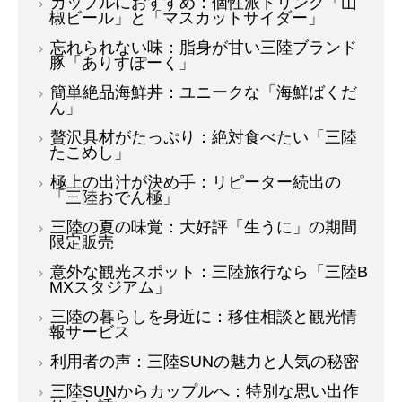
カップルにおすすめ：個性派ドリンク「山
椒ビール」と「マスカットサイダー」
忘れられない味：脂身が甘い三陸ブランド
豚「ありすぽーく」
簡単絶品海鮮丼：ユニークな「海鮮ばくだ
ん」
贅沢具材がたっぷり：絶対食べたい「三陸
たこめし」
極上の出汁が決め手：リピーター続出の
「三陸おでん極」
三陸の夏の味覚：大好評「生うに」の期間
限定販売
意外な観光スポット：三陸旅行なら「三陸B
MXスタジアム」
三陸の暮らしを身近に：移住相談と観光情
報サービス
利用者の声：三陸SUNの魅力と人気の秘密
三陸SUNからカップルへ：特別な思い出作