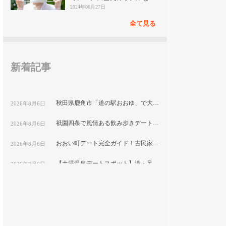
見
2024年06月27日
全て見る
新着記事
秋田県鹿角市「道の駅おおゆ」で大湯温泉と地元グルメを堪能するデートコース
2026年8月6日
祇園四条で風情ある飲み歩きデート！隠れ家ディナーと古都の夜景を楽しむ｜京都
2026年8月6日
おおい町デート完全ガイド！古民家カフェから絶景スポットまで巡る1日コース
2026年8月6日
【土湯温泉デートスポット】滝・足湯・巨大こけしで楽しむ”映え”プラン｜福島市
2026年8月6日
鹿嶋市デートにおすすめ！海と湖の絶景をめぐる映えスポット巡り
2026年8月6日
福岡テイクアウト弁当特集｜おうちデートで食べたい人気メニューを紹介
2026年8月6日
平塚市博物館で自然と文化を学ぶ！プラネタリウム付きカップルデートプラン｜神奈川県
2026年8月6日