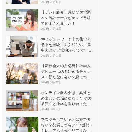
2024年07月11日
【テレビ紹介】縁結び大学調
べの統計データがテレビ番組
で使用されました！
2024年07月08日
98％がテレワーク中の集中力
低下を経験！男女300人に“集
中力アップ”対策をアンケート
｜縁結び大学
2024年07月01日
【新社会人の方必見】社会人
デビューは恋を始めるチャン
ス！新たな出会いを恋につな
げる方法とは？
2024年06月27日
オンライン飲み会は、異性と
の出会いの場になる！？ その
後異性と連絡を取り合った割
合は？
2024年06月27日
マスクをしていると恋愛でき
ない？発展しづらい？Z世代・
ミレニアム世代のリアルな意