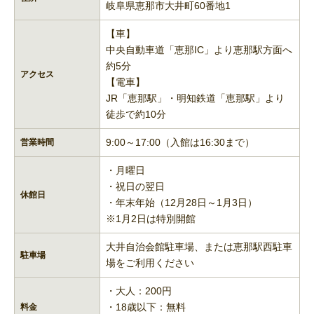
岐阜県恵那市大井町60番地1
【車】
中央自動車道「恵那IC」より恵那駅方面へ
約5分
アクセス
【電車】
JR「恵那駅」・明知鉄道「恵那駅」より
徒歩で約10分
9:00～17:00（入館は16:30まで）
営業時間
・月曜日
・祝日の翌日
休館日
・年末年始（12月28日～1月3日）
※1月2日は特別開館
大井自治会館駐車場、または恵那駅西駐車
駐車場
場をご利用ください
・大人：200円
・18歳以下：無料
料金