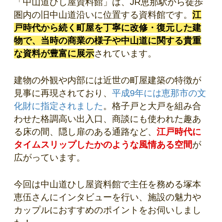
「中山道ひし屋資料館」は、JR恵那駅から徒歩
圏内の旧中山道沿いに位置する資料館です。
江
戸時代から続く町屋を丁寧に改修・復元した建
物で、当時の商業の様子や中山道に関する貴重
な資料が豊富に展示
されています。
建物の外観や内部には近世の町屋建築の特徴が
見事に再現されており、
平成9年には恵那市の文
化財に指定されました
。格子戸と大戸を組み合
わせた格調高い出入口、商談にも使われた趣あ
る床の間、隠し扉のある通路など、
江戸時代に
タイムスリップしたかのような風情ある空間
が
広がっています。
今回は中山道ひし屋資料館で主任を務める塚本
恵伍さんにインタビューを行い、施設の魅力や
カップルにおすすめのポイントをお伺いしまし