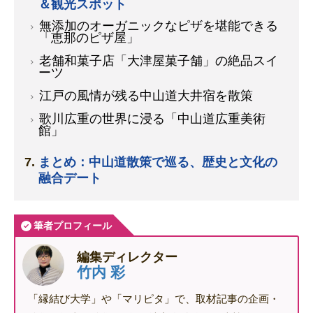
＆観光スポット
無添加のオーガニックなピザを堪能できる
「恵那のピザ屋」
老舗和菓子店「大津屋菓子舗」の絶品スイ
ーツ
江戸の風情が残る中山道大井宿を散策
歌川広重の世界に浸る「中山道広重美術
館」
まとめ：中山道散策で巡る、歴史と文化の
融合デート
筆者プロフィール
編集ディレクター
竹内 彩
「縁結び大学」や「マリピタ」で、取材記事の企画・