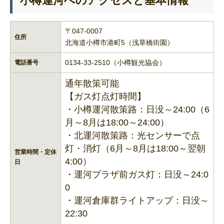
小樽運河へのアクセスと基本情報
〒047-0007
住所
北海道小樽市港町5（浅草橋街園）
0134-33-2510（小樽観光協会）
電話番号
通年散策可能
【ガス灯点灯時間】
・小樽運河散策路：日没～24:00（6
月～8月は18:00～24:00）
・北運河散策路：光センサーで点
灯・消灯（6月～8月は18:00～翌朝
営業時間・定休
4:00）
日
・運河プラザ前ガス灯：日没～24:0
0
・運河倉庫群ライトアップ：日没～
22:30