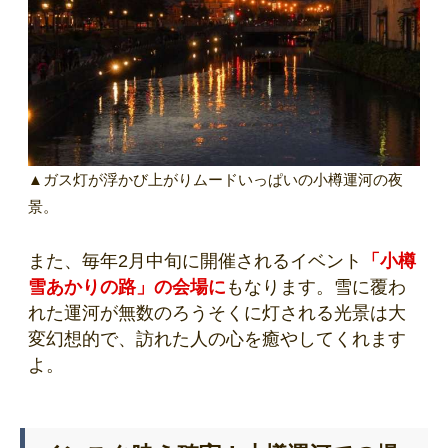
▲ガス灯が浮かび上がりムードいっぱいの小樽運河の夜
景。
また、毎年2月中旬に開催されるイベント
「小樽
雪あかりの路」の会場に
もなります。雪に覆わ
れた運河が無数のろうそくに灯される光景は大
変幻想的で、訪れた人の心を癒やしてくれます
よ。