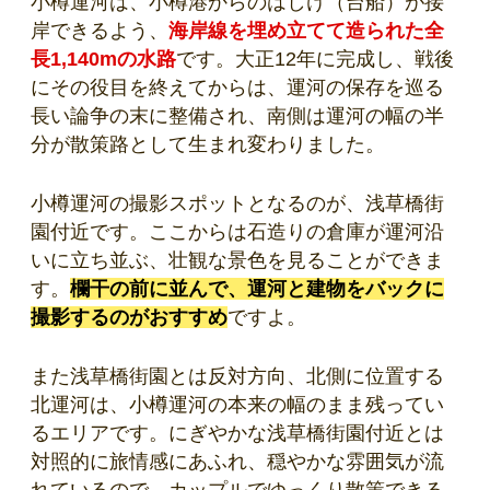
小樽運河は、小樽港からのはしけ（台船）が接
岸できるよう、
海岸線を埋め立てて造られた全
長1,140mの水路
です。大正12年に完成し、戦後
にその役目を終えてからは、運河の保存を巡る
長い論争の末に整備され、南側は運河の幅の半
分が散策路として生まれ変わりました。
小樽運河の撮影スポットとなるのが、浅草橋街
園付近です。ここからは石造りの倉庫が運河沿
いに立ち並ぶ、壮観な景色を見ることができま
す。
欄干の前に並んで、運河と建物をバックに
撮影するのがおすすめ
ですよ。
また浅草橋街園とは反対方向、北側に位置する
北運河は、小樽運河の本来の幅のまま残ってい
るエリアです。にぎやかな浅草橋街園付近とは
対照的に旅情感にあふれ、穏やかな雰囲気が流