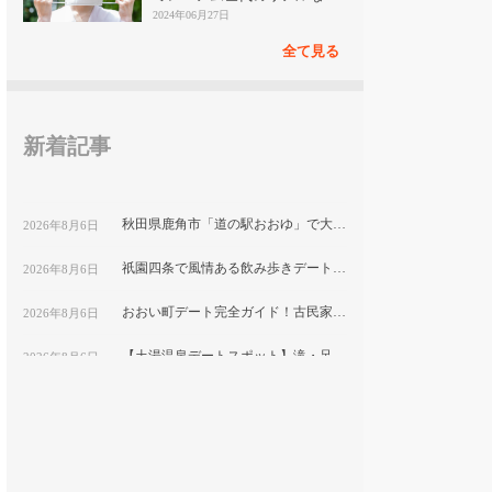
見
2024年06月27日
全て見る
新着記事
秋田県鹿角市「道の駅おおゆ」で大湯温泉と地元グルメを堪能するデートコース
2026年8月6日
祇園四条で風情ある飲み歩きデート！隠れ家ディナーと古都の夜景を楽しむ｜京都
2026年8月6日
おおい町デート完全ガイド！古民家カフェから絶景スポットまで巡る1日コース
2026年8月6日
【土湯温泉デートスポット】滝・足湯・巨大こけしで楽しむ”映え”プラン｜福島市
2026年8月6日
鹿嶋市デートにおすすめ！海と湖の絶景をめぐる映えスポット巡り
2026年8月6日
福岡テイクアウト弁当特集｜おうちデートで食べたい人気メニューを紹介
2026年8月6日
平塚市博物館で自然と文化を学ぶ！プラネタリウム付きカップルデートプラン｜神奈川県
2026年8月6日