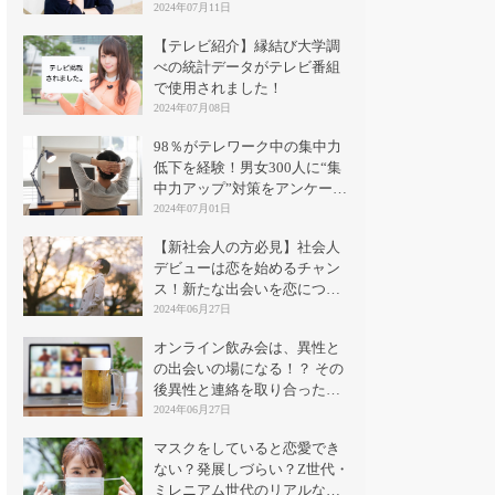
2024年07月11日
【テレビ紹介】縁結び大学調
べの統計データがテレビ番組
で使用されました！
2024年07月08日
98％がテレワーク中の集中力
低下を経験！男女300人に“集
中力アップ”対策をアンケート
｜縁結び大学
2024年07月01日
【新社会人の方必見】社会人
デビューは恋を始めるチャン
ス！新たな出会いを恋につな
げる方法とは？
2024年06月27日
オンライン飲み会は、異性と
の出会いの場になる！？ その
後異性と連絡を取り合った割
合は？
2024年06月27日
マスクをしていると恋愛でき
ない？発展しづらい？Z世代・
ミレニアム世代のリアルな意