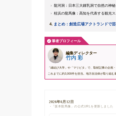
龍河洞：日本三大鍾乳洞で自然の神秘
桂浜の龍馬像：高知を代表する観光ス
まとめ：創造広場アクトランドで芸
筆者プロフィール
編集ディレクター
竹内 彩
「縁結び大学」や「マリピタ」で、取材記事の企画・
これまでに約3,000件を担当。地方自治体が取り組
2026年6月12日
「坂本龍馬像」の公式URLを更新しました