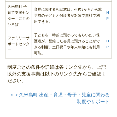
久米島町 子
育児に関する相談窓口。生後3か月から就
育て支援セン
H
学前の子どもと保護者が対象で無料で利
ター「にじの
P
用できる。
ひろば」
子どもを一時的に預かってもらいたい保
ファミリーサ
護者が、登録した会員に預けることがで
H
ポートセンタ
きる制度。土日祝日や年末年始にも利用
P
ー
可能。
制度ごとの条件や詳細は各リンク先から、上記
以外の支援事業は以下のリンク先からご確認く
ださい。
＞＞久米島町 出産・育児・母子・児童に関わる
制度やサポート