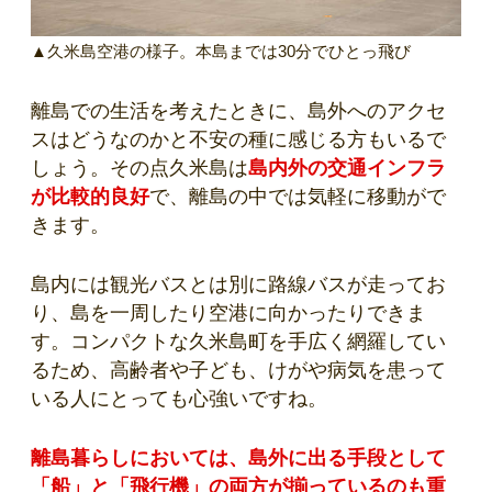
▲久米島空港の様子。本島までは30分でひとっ飛び
離島での生活を考えたときに、島外へのアクセ
スはどうなのかと不安の種に感じる方もいるで
しょう。その点久米島は
島内外の交通インフラ
が比較的良好
で、離島の中では気軽に移動がで
きます。
島内には観光バスとは別に路線バスが走ってお
り、島を一周したり空港に向かったりできま
す。コンパクトな久米島町を手広く網羅してい
るため、高齢者や子ども、けがや病気を患って
いる人にとっても心強いですね。
離島暮らしにおいては、島外に出る手段として
「船」と「飛行機」の両方が揃っているのも重