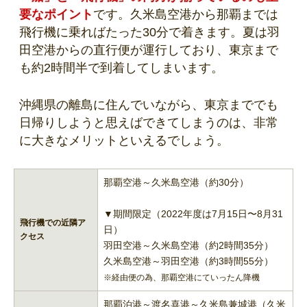
要なポイント
です。久米島空港から那覇までは
飛行機に乗ればたった30分で着きます。夏は羽
田空港からの直行便が運行しており、東京まで
も約2時間半で到着してしまいます。
沖縄県の離島に住んでいながら、東京まででも
日帰りしようと思えばできてしまうのは、非常
に大きなメリットといえるでしょう。
那覇空港～久米島空港（約30分）
▼期間限定（2022年度は7月15日〜8月31
飛行機での近隣ア
日）
クセス
羽田空港～久米島空港（約2時間35分）
久米島空港～羽田空港（約3時間55分）
※経由便の為、那覇空港にていったん降機
那覇泊港～渡名喜港～久米島兼城港（久米