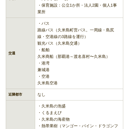
・保育施設：公立1か所・法人2園・個人1事
業所
・バス
路線バス（久米島町営バス。一周線・島尻
線・空港線の3路線を運行）
観光バス（久米島交通）
・船舶
交通
久米商船（那覇港～渡名喜村〜久米島）
・港湾
兼城港
・空港
久米島空港
なし
近隣都市
・久米島の泡盛
・くるまえび
・久米島の海産物
・熱帯果樹（マンゴー・パイン・ドラゴンフ