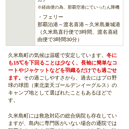
※経由便の為、那覇空港にていったん降機
・フェリー
那覇泊港～渡名喜港～久米島兼城港
（久米島直行便で3時間、渡名喜経
由便で3時間30分）
久米島町の気候は温暖で安定しています。
冬に
も15℃を下回ることは少なく、長袖に簡単なコ
ートやジャケットなどを羽織るだけでも過ごせ
ます。
その過ごしやすさから、過去にはプロ野
球の球団（東北楽天ゴールデンイーグルス）の
キャンプ地として選ばれたこともあるほどで
す。
久米島町には救急対応の総合病院も存在してい
ますが、島内に専門医がいない場合の通院では