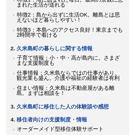
まれた生活が送れる
特徴2：島から出ずに生活OK。離島とは思
えないほど暮らしやすい！
特徴3：本島へのアクセス良好！東京までも
2時間半で着ける
久米島町の暮らしに関する情報
子育て情報：小・中・高が島内に。さまざ
まな支援制度も
仕事情報：久米島ならではの仕事があり、
観光業も盛ん。介護や福祉の経験者は有利
住まい情報：久米島は不動産屋がある離
島。まずは相談を！
久米島町に移住した人の体験談や感想
移住者向けの支援制度・情報
オーダーメイド型移住体験サポート