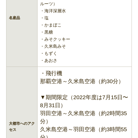
ルーツ）
・海洋深層水
・塩
名産品
・かまぼこ
・黒糖
・みそクッキー
・久米島みそ
・もずく
・あおさ
・飛行機
那覇空港～久米島空港（約30分）
▼期間限定（2022年度は7月15日〜
8月31日）
羽田空港～久米島空港（約2時間35
分）
大都市へのアク
久米島空港～羽田空港（約3時間55
セス
分）