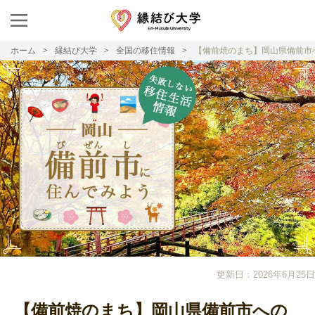
ホーム
縁結び大学
全国の移住情報
【備前焼のまち】岡山県備前市
更新日：2026年6月25日
【備前焼のまち】岡山県備前市への