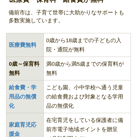
備前市は、子育て世帯に大助かりなサポートも
多数実施しています。
0歳から18歳までの子どもの入
医療費無料
院・通院が無料
0歳～保育料
満0歳から満5歳までの保育料が
無料
無料
給食費・学
こども園、小中学校へ通う児童
用品の無償
の給食費および対象となる学用
化
品の無償化
在宅育児をしている保護者に備
家庭育児応
前市電子地域ポイントを贈呈
援金