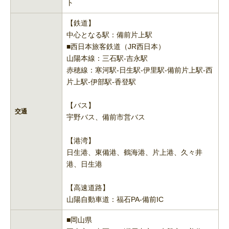
ト
【鉄道】
中心となる駅：備前片上駅
■西日本旅客鉄道（JR西日本）
山陽本線：三石駅-吉永駅
赤穂線：寒河駅-日生駅-伊里駅-備前片上駅-西
片上駅-伊部駅-香登駅
【バス】
交通
宇野バス、備前市営バス
【港湾】
日生港、東備港、鶴海港、片上港、久々井
港、日生港
【高速道路】
山陽自動車道：福石PA-備前IC
■岡山県