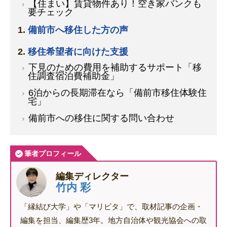
【住まい】賃貸物件あり！空き家バンクも
要チェック
備前市へ移住した方の声
移住希望者に向けた支援
下見のための費用を補助するサポート「移
住調査宿泊費補助金」
6泊からの長期滞在なら「備前市移住体験住
宅」
備前市への移住に関する問い合わせ
筆者プロフィール
編集ディレクター
竹内 彩
「縁結び大学」や「マリピタ」で、取材記事の企画・
編集を担当、編集歴3年。地方自治体や観光協会への取