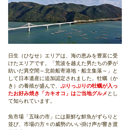
日生（ひなせ）エリアは、海の恵みを豊富に受
けたエリアです。「荒波を越えた男たちの夢が
紡いだ異空間～北前船寄港地・船主集落～」と
して日本遺産に追加認定されました。牡蠣（か
き）の養殖が盛んで、
ぷりっぷりの牡蠣が入っ
たお好み焼き「カキオコ」はご当地グルメ
とし
て知られています。
魚市場「五味の市」には新鮮な鮮魚がずらりと
並び、市場の方々の威勢のいい掛け声が響き渡