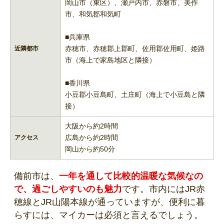
岡山市（東区）、瀬戸内市、赤磐市、美作
市、和気郡和気町
■兵庫県
赤穂市、赤穂郡上郡町、佐用郡佐用町、姫路
近隣都市
市（海上で家島地区と隣接）
■香川県
小豆郡小豆島町、土庄町（海上で小豆島と隣
接）
大阪から約2時間
広島から約2時間
アクセス
岡山から約50分
備前市は、
一年を通して比較的温暖な気候なの
で、過ごしやすいのも魅力
です。市内にはJR赤
穂線とJR山陽本線が通っていますが、便利に暮
らすには、マイカーは必須と言えるでしょう。