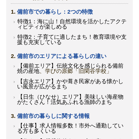
備前市での暮らし：2つの特徴
特徴1：海に山！自然環境を活かしたアクテ
ィビティが楽しめる
特徴2：子育てに適したまち！教育環境や支
援も充実している
備前市のエリアによる暮らしの違い
【備前エリア】伝統文化を感じられる備前
焼の産地
、学びの原郷「旧閑谷学校」
【吉永エリア】かや葺き民家がある懐かし
い風景が広がるまち
【日生（ひなせ）エリア】美味しい海産物
がたくさん！活気あふれる漁師のまち
備前市の暮らしに関する情報
【仕事】求人情報多数！市外へ通勤してい
る方も多くいる