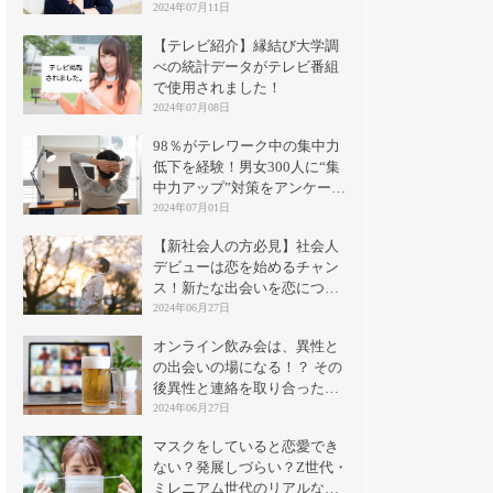
2024年07月11日
【テレビ紹介】縁結び大学調
べの統計データがテレビ番組
で使用されました！
2024年07月08日
98％がテレワーク中の集中力
低下を経験！男女300人に“集
中力アップ”対策をアンケート
｜縁結び大学
2024年07月01日
【新社会人の方必見】社会人
デビューは恋を始めるチャン
ス！新たな出会いを恋につな
げる方法とは？
2024年06月27日
オンライン飲み会は、異性と
の出会いの場になる！？ その
後異性と連絡を取り合った割
合は？
2024年06月27日
マスクをしていると恋愛でき
ない？発展しづらい？Z世代・
ミレニアム世代のリアルな意