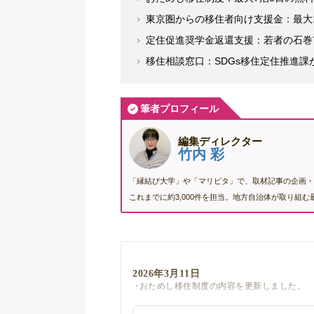
東京圏からの移住者向け支援金：最大
定住促進奨学金返還支援：若者の石巻
移住相談窓口：SDGs移住定住推進課
筆者プロフィール
編集ディレクター
竹内 彩
「縁結び大学」や「マリピタ」で、取材記事の企画・
これまでに約3,000件を担当。地方自治体が取り組
2026年3月11日
おためし移住制度の内容を更新しました。