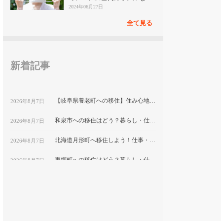
見
2024年06月27日
全て見る
新着記事
【岐阜県養老町への移住】住み心地はどう？暮らしの特徴・仕事・支援情報
2026年8月7日
和泉市への移住はどう？暮らし・仕事・住居・支援内容を解説
2026年8月7日
北海道月形町へ移住しよう！仕事・住居・支援制度など移住に役立つ情報まとめ
2026年8月7日
東郷町への移住はどう？暮らし・仕事・住居・支援内容を解説
2026年8月7日
【山形県尾花沢市への移住】住み心地はどう？暮らしの特徴・仕事・支援情報｜縁結び大学
2026年8月7日
熊本県和水町で暮らす良さとは？移住のための仕事・住居・支援情報
2026年8月7日
群馬県明和町への移住：自然と利便性が調和した暮らしの魅力
2026年8月7日