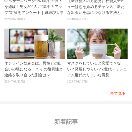
98％がテレワーク中の集中力低下
【新社会人の方必見】社会人デビ
を経験！男女300人に“集中力アッ
ューは恋を始めるチャンス！新た
プ”対策をアンケート｜縁結び大学
な出会いを恋につなげる方法と
は？
2024年07月01日
2024年06月27日
オンライン飲み会は、異性との出
マスクをしていると恋愛できな
会いの場になる！？ その後異性と
い？発展しづらい？Z世代・ミレニ
連絡を取り合った割合は？
アム世代のリアルな意見
2024年06月27日
2024年06月27日
全て見る
新着記事