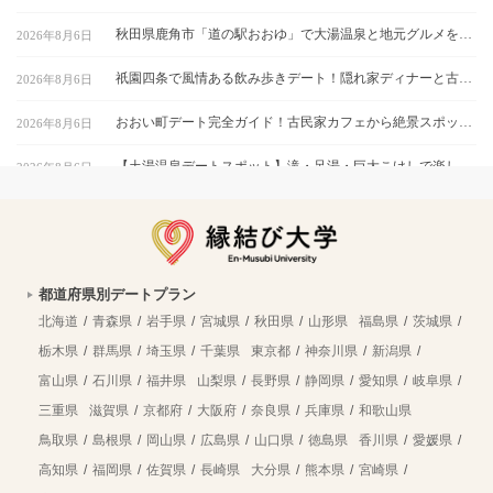
秋田県鹿角市「道の駅おおゆ」で大湯温泉と地元グルメを堪能するデートコース
2026年8月6日
祇園四条で風情ある飲み歩きデート！隠れ家ディナーと古都の夜景を楽しむ｜京都
2026年8月6日
おおい町デート完全ガイド！古民家カフェから絶景スポットまで巡る1日コース
2026年8月6日
【土湯温泉デートスポット】滝・足湯・巨大こけしで楽しむ”映え”プラン｜福島市
2026年8月6日
鹿嶋市デートにおすすめ！海と湖の絶景をめぐる映えスポット巡り
2026年8月6日
福岡テイクアウト弁当特集｜おうちデートで食べたい人気メニューを紹介
2026年8月6日
都道府県別デートプラン
平塚市博物館で自然と文化を学ぶ！プラネタリウム付きカップルデートプラン｜神奈川県
2026年8月6日
北海道
青森県
岩手県
宮城県
秋田県
山形県
福島県
茨城県
四季の里で五感を刺激する福島デート！自然・グルメ・体験を楽しむカップルプラン
2026年8月6日
栃木県
群馬県
埼玉県
千葉県
東京都
神奈川県
新潟県
富山県
石川県
福井県
山梨県
長野県
静岡県
愛知県
岐阜県
石川・能美市九谷焼美術館で江戸から現代まで学ぶ！カップルで挑戦する作陶体験
2026年8月6日
三重県
滋賀県
京都府
大阪府
奈良県
兵庫県
和歌山県
【岐阜県養老町への移住】住み心地はどう？暮らしの特徴・仕事・支援情報
2026年8月3日
鳥取県
島根県
岡山県
広島県
山口県
徳島県
香川県
愛媛県
高知県
福岡県
佐賀県
長崎県
大分県
熊本県
宮崎県
静岡県三島市で暮らす良さとは？移住のための仕事・住居・支援情報
2026年7月30日