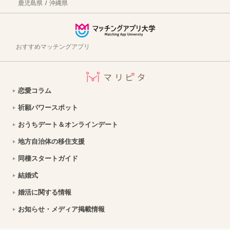
鹿児島県
沖縄県
【岐阜県海津市への移住】住み心地はどう？暮らしの特徴・仕事・支援情報
2026年7月30日
おうちデートのご飯問題解決！テイクアウト弁当特集【東京】
2026年7月29日
おすすめマッチングアプリ
【愛知県豊橋市への移住】住み心地はどう？暮らしの特徴・仕事・支援情報
2026年7月21日
銀座エリアでスイーツデート！甘いもの好きカップルにおすすめのお店特集｜縁結び大学
2026年7月21日
恋愛コラム
仙台の「JA新みやぎファーマーズマーケット元気くん市場」で地元の新鮮食材を探すカップルデート｜おうちごはんにぴったり
2026年7月21日
祈願パワースポット
南紀串本デート決定版！絶景スポットを巡る1日カップルプラン
2026年7月21日
おうちデート＆オンラインデート
渋川市の暮らしの魅力は？移住を成功させるための情報を徹底解説
2026年7月21日
地方自治体の移住支援
【宮城県山元町への移住】住み心地はどう？暮らしの特徴・仕事・支援情報
2026年7月21日
同棲スタートガイド
結婚式
熊本県和水町で暮らす良さとは？移住のための仕事・住居・支援情報
2026年7月21日
婚活に関する情報
福島県西会津町へ移住しよう！仕事・子育て・支援制度など移住に役立つ情報まとめ
2026年7月21日
お知らせ・メディア掲載情報
岩手県岩泉町で暮らす魅力とは？移住に役立つ仕事・住居・支援情報｜縁結び大学
2026年7月21日