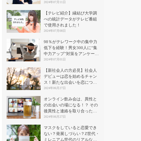
2024年07月11日
【テレビ紹介】縁結び大学調
べの統計データがテレビ番組
で使用されました！
2024年07月08日
98％がテレワーク中の集中力
低下を経験！男女300人に“集
中力アップ”対策をアンケート
｜縁結び大学
2024年07月01日
【新社会人の方必見】社会人
デビューは恋を始めるチャン
ス！新たな出会いを恋につな
げる方法とは？
2024年06月27日
オンライン飲み会は、異性と
の出会いの場になる！？ その
後異性と連絡を取り合った割
合は？
2024年06月27日
マスクをしていると恋愛でき
ない？発展しづらい？Z世代・
ミレニアム世代のリアルな意