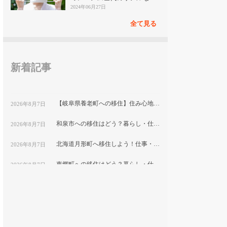
見
2024年06月27日
全て見る
新着記事
【岐阜県養老町への移住】住み心地はどう？暮らしの特徴・仕事・支援情報
2026年8月7日
和泉市への移住はどう？暮らし・仕事・住居・支援内容を解説
2026年8月7日
北海道月形町へ移住しよう！仕事・住居・支援制度など移住に役立つ情報まとめ
2026年8月7日
東郷町への移住はどう？暮らし・仕事・住居・支援内容を解説
2026年8月7日
【山形県尾花沢市への移住】住み心地はどう？暮らしの特徴・仕事・支援情報｜縁結び大学
2026年8月7日
熊本県和水町で暮らす良さとは？移住のための仕事・住居・支援情報
2026年8月7日
群馬県明和町への移住：自然と利便性が調和した暮らしの魅力
2026年8月7日