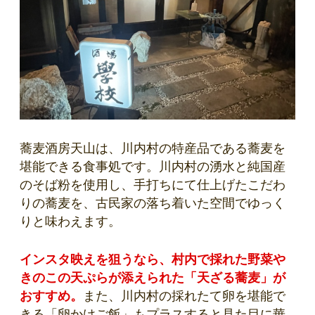
蕎麦酒房天山は、川内村の特産品である蕎麦を
堪能できる食事処です。川内村の湧水と純国産
のそば粉を使用し、手打ちにて仕上げたこだわ
りの蕎麦を、古民家の落ち着いた空間でゆっく
りと味わえます。
インスタ映えを狙うなら、村内で採れた野菜や
きのこの天ぷらが添えられた「天ざる蕎麦」が
おすすめ。
また、川内村の採れたて卵を堪能で
きる「卵かけご飯」もプラスすると見た目に華