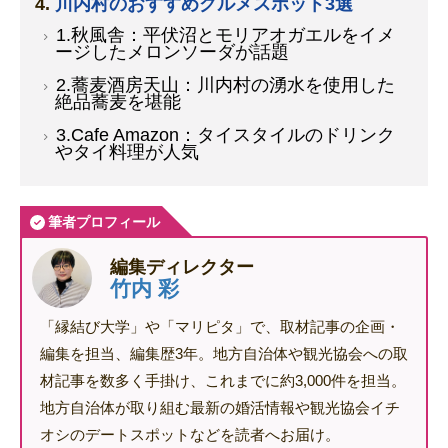
川内村のおすすめグルメスポット3選
1.秋風舎：平伏沼とモリアオガエルをイメ
ージしたメロンソーダが話題
2.蕎麦酒房天山：川内村の湧水を使用した
絶品蕎麦を堪能
3.Cafe Amazon：タイスタイルのドリンク
やタイ料理が人気
筆者プロフィール
編集ディレクター
竹内 彩
「縁結び大学」や「マリピタ」で、取材記事の企画・
編集を担当、編集歴3年。地方自治体や観光協会への取
材記事を数多く手掛け、これまでに約3,000件を担当。
地方自治体が取り組む最新の婚活情報や観光協会イチ
オシのデートスポットなどを読者へお届け。