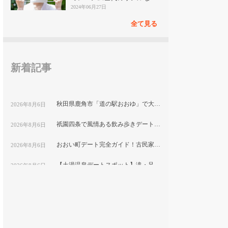
見
2024年06月27日
全て見る
新着記事
秋田県鹿角市「道の駅おおゆ」で大湯温泉と地元グルメを堪能するデートコース
2026年8月6日
祇園四条で風情ある飲み歩きデート！隠れ家ディナーと古都の夜景を楽しむ｜京都
2026年8月6日
おおい町デート完全ガイド！古民家カフェから絶景スポットまで巡る1日コース
2026年8月6日
【土湯温泉デートスポット】滝・足湯・巨大こけしで楽しむ”映え”プラン｜福島市
2026年8月6日
鹿嶋市デートにおすすめ！海と湖の絶景をめぐる映えスポット巡り
2026年8月6日
福岡テイクアウト弁当特集｜おうちデートで食べたい人気メニューを紹介
2026年8月6日
平塚市博物館で自然と文化を学ぶ！プラネタリウム付きカップルデートプラン｜神奈川県
2026年8月6日