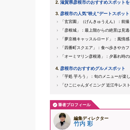
滋賀県彦根市のおすすめスポットを
彦根市の人気"映え"デートスポット
「玄宮園」（げんきゅうえん）：前撮
「彦根城」：最上階からの絶景は見逃
「夢京橋キャッスルロード」：風情感
「四番町スクエア」：食べ歩きやカフ
「オーミマリン彦根港」：夕暮れ時の
彦根市のおすすめグルメスポット
「芋処 芋ろう」：旬のメニューが楽
「ひこにゃんダイニング 近江牛レス
筆者プロフィール
編集ディレクター
竹内 彩