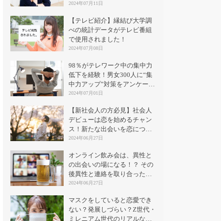
2024年07月11日
【テレビ紹介】縁結び大学調
べの統計データがテレビ番組
で使用されました！
2024年07月08日
98％がテレワーク中の集中力
低下を経験！男女300人に“集
中力アップ”対策をアンケート
｜縁結び大学
2024年07月01日
【新社会人の方必見】社会人
デビューは恋を始めるチャン
ス！新たな出会いを恋につな
げる方法とは？
2024年06月27日
オンライン飲み会は、異性と
の出会いの場になる！？ その
後異性と連絡を取り合った割
合は？
2024年06月27日
マスクをしていると恋愛でき
ない？発展しづらい？Z世代・
ミレニアム世代のリアルな意