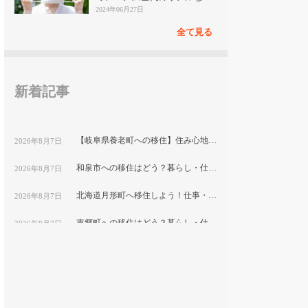
見
2024年06月27日
全て見る
新着記事
【岐阜県養老町への移住】住み心地はどう？暮らしの特徴・仕事・支援情報
2026年8月7日
和泉市への移住はどう？暮らし・仕事・住居・支援内容を解説
2026年8月7日
北海道月形町へ移住しよう！仕事・住居・支援制度など移住に役立つ情報まとめ
2026年8月7日
東郷町への移住はどう？暮らし・仕事・住居・支援内容を解説
2026年8月7日
【山形県尾花沢市への移住】住み心地はどう？暮らしの特徴・仕事・支援情報｜縁結び大学
2026年8月7日
熊本県和水町で暮らす良さとは？移住のための仕事・住居・支援情報
2026年8月7日
群馬県明和町への移住：自然と利便性が調和した暮らしの魅力
2026年8月7日