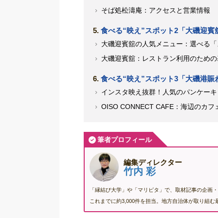
そば処松濤庵：アクセスと営業情報
食べる“映え”スポット2「大磯迎賓
大磯迎賓舘の人気メニュー：選べる「
大磯迎賓舘：レストラン利用のための
食べる“映え”スポット3「大磯港賑わい
インスタ映え抜群！人気のパンケーキ
OISO CONNECT CAFE：海辺の
筆者プロフィール
編集ディレクター
竹内 彩
「縁結び大学」や「マリピタ」で、取材記事の企画・
これまでに約3,000件を担当。地方自治体が取り組