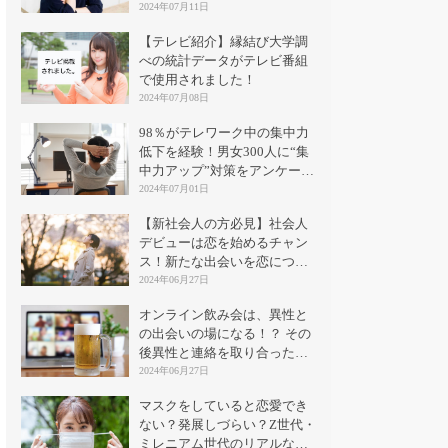
2024年07月11日
【テレビ紹介】縁結び大学調
べの統計データがテレビ番組
で使用されました！
2024年07月08日
98％がテレワーク中の集中力
低下を経験！男女300人に“集
中力アップ”対策をアンケート
｜縁結び大学
2024年07月01日
【新社会人の方必見】社会人
デビューは恋を始めるチャン
ス！新たな出会いを恋につな
げる方法とは？
2024年06月27日
オンライン飲み会は、異性と
の出会いの場になる！？ その
後異性と連絡を取り合った割
合は？
2024年06月27日
マスクをしていると恋愛でき
ない？発展しづらい？Z世代・
ミレニアム世代のリアルな意