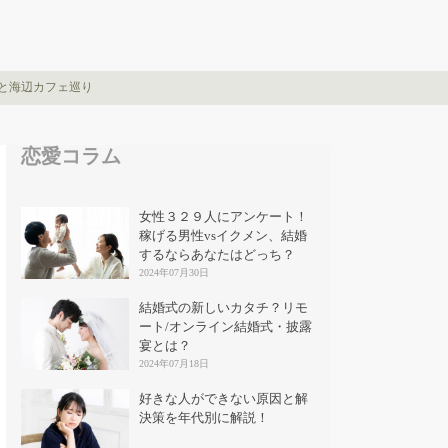
トと海辺カフェ巡り
恋愛コラム
女性３２９人にアンケート！
稼げる男性vsイクメン、結婚
するならあなたはどっち？
2024年07月30日
結婚式の新しいカタチ？リモ
ート/オンライン結婚式・披露
宴とは？
2024年07月18日
好きな人ができない原因と解
決策を年代別に解説！