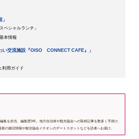
舘」
スペシャルランチ」
基本情報
交流施設『OISO CONNECT CAFE』」
カフェ利用ガイド
編集を担当、編集歴3年。地方自治体や観光協会への取材記事を数多く手掛け、
む最新の婚活情報や観光協会イチオシのデートスポットなどを読者へお届け。