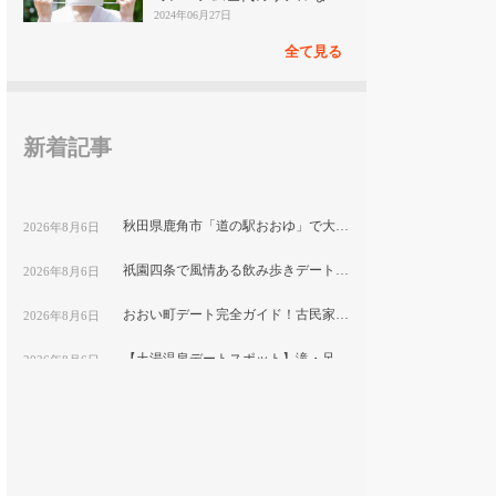
見
2024年06月27日
全て見る
新着記事
秋田県鹿角市「道の駅おおゆ」で大湯温泉と地元グルメを堪能するデートコース
2026年8月6日
祇園四条で風情ある飲み歩きデート！隠れ家ディナーと古都の夜景を楽しむ｜京都
2026年8月6日
おおい町デート完全ガイド！古民家カフェから絶景スポットまで巡る1日コース
2026年8月6日
【土湯温泉デートスポット】滝・足湯・巨大こけしで楽しむ”映え”プラン｜福島市
2026年8月6日
鹿嶋市デートにおすすめ！海と湖の絶景をめぐる映えスポット巡り
2026年8月6日
福岡テイクアウト弁当特集｜おうちデートで食べたい人気メニューを紹介
2026年8月6日
平塚市博物館で自然と文化を学ぶ！プラネタリウム付きカップルデートプラン｜神奈川県
2026年8月6日