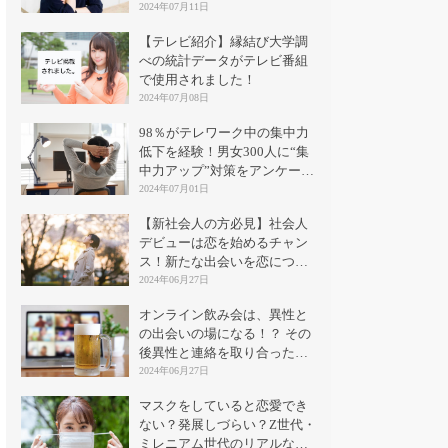
2024年07月11日
【テレビ紹介】縁結び大学調
べの統計データがテレビ番組
で使用されました！
2024年07月08日
98％がテレワーク中の集中力
低下を経験！男女300人に“集
中力アップ”対策をアンケート
｜縁結び大学
2024年07月01日
【新社会人の方必見】社会人
デビューは恋を始めるチャン
ス！新たな出会いを恋につな
げる方法とは？
2024年06月27日
オンライン飲み会は、異性と
の出会いの場になる！？ その
後異性と連絡を取り合った割
合は？
2024年06月27日
マスクをしていると恋愛でき
ない？発展しづらい？Z世代・
ミレニアム世代のリアルな意