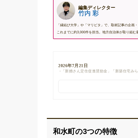
編集ディレクター
竹内 彩
「縁結び大学」や「マリピタ」で、取材記事の企画・
これまでに約3,000件を担当。地方自治体が取り組
2026年7月21日
「新婚さん定住促進奨励金」「新築住宅み
2026年6月30日
「和水町結婚新生活支援事業」のリンクを
2026年4月22日
「和水町わくわく子育て応援金」のリンク
2026年3月25日
和水町の3つの特徴
「和水町移住定住支援サイト」のリンクを