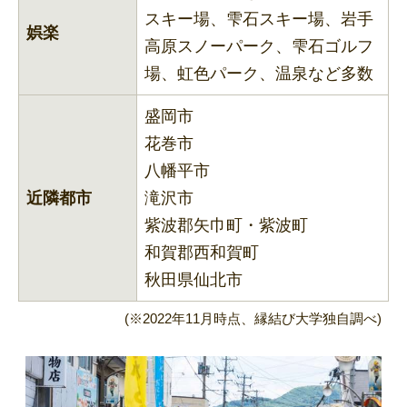
スキー場、雫石スキー場、岩手
娯楽
高原スノーパーク、雫石ゴルフ
場、虹色パーク、温泉など多数
盛岡市
花巻市
八幡平市
近隣都市
滝沢市
紫波郡矢巾町・紫波町
和賀郡西和賀町
秋田県仙北市
(※2022年11月時点、縁結び大学独自調べ)