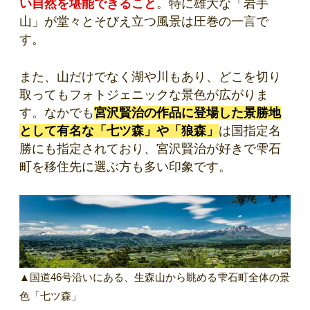
い自然を堪能できること
。特に雄大な「岩手
山」が堂々とそびえ立つ風景は圧巻の一言で
す。
また、山だけでなく湖や川もあり、どこを切り
取ってもフォトジェニックな景色が広がりま
す。なかでも
宮沢賢治の作品に登場した景勝地
として有名な「七ツ森」や「狼森」
は国指定名
勝にも指定されており、宮沢賢治が好きで雫石
町を移住先に選ぶ方も多い印象です。
▲国道46号沿いにある、生森山から眺める雫石町全体の景
色「七ツ森」