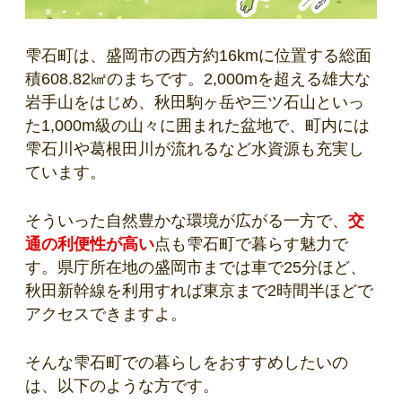
雫石町は、盛岡市の西方約16kmに位置する総面
積608.82㎢のまちです。2,000mを超える雄大な
岩手山をはじめ、秋田駒ヶ岳や三ツ石山といっ
た1,000m級の山々に囲まれた盆地で、町内には
雫石川や葛根田川が流れるなど水資源も充実し
ています。
そういった自然豊かな環境が広がる一方で、
交
通の利便性が高い
点も雫石町で暮らす魅力で
す。県庁所在地の盛岡市までは車で25分ほど、
秋田新幹線を利用すれば東京まで2時間半ほどで
アクセスできますよ。
そんな雫石町での暮らしをおすすめしたいの
は、以下のような方です。