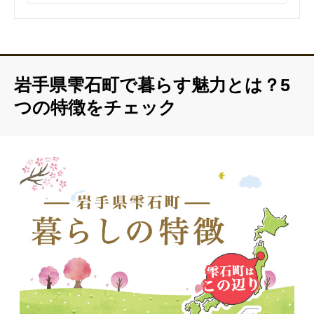
医療施設数を更新しました（病院・診療所：7件→6件）
娯楽施設情報を更新しました（小柳沢砂防公園キャンプ場を削除
し、虹色パークを追加）
町内事業者向けの販路拡大支援に関する情報を追加しました（県
外の物産展等に出展する経費の一部補助：対象経費の1/2以内、1
回5万円まで年度2回）
空き家バンクの利用状況に関する記載を修正しました（空き物件
岩手県雫石町で暮らす魅力とは？5
の状況と申し込み推奨時期について）
「七ツ森地域交流センター」のお試し移住利用料を修正しました
つの特徴をチェック
（1日あたり2,000円→1日あたり3,000円）
子育て支援制度の詳細情報を追加しました（妊婦支援給付金10
万円、小中入学祝金の支給内容を追記）