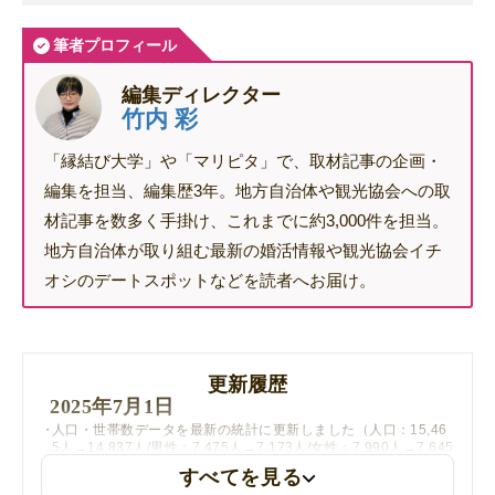
筆者プロフィール
編集ディレクター
竹内 彩
「縁結び大学」や「マリピタ」で、取材記事の企画・
編集を担当、編集歴3年。地方自治体や観光協会への取
材記事を数多く手掛け、これまでに約3,000件を担当。
地方自治体が取り組む最新の婚活情報や観光協会イチ
オシのデートスポットなどを読者へお届け。
更新履歴
2025年7月1日
人口・世帯数データを最新の統計に更新しました（人口：15,46
5人→14,837人/男性：7,475人→7,173人/女性：7,990人→7,645
人/世帯数：6,403世帯→6,366世帯/2023年4月30日時点→2025
すべてを見る
年5月30日時点）