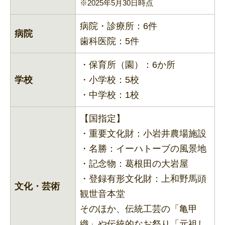
※2025年5月30日時点
病院・診療所：6件
病院
歯科医院：5件
・保育所（園）：6か所
学校
・小学校：5校
・中学校：1校
【国指定】
・重要文化財：小岩井農場施設
・名勝：イーハトーブの風景地
・記念物：葛根田の大岩屋
・登録有形文化財：上和野馬頭
文化・芸術
観世音本堂
そのほか、伝統工芸の「亀甲
織」や伝統的なお祭り「元祖し