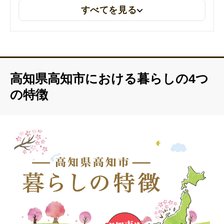
居、若者加算に該当し、要件を満たす場合）
すべてを見る
移住に関する問い合わせ先の担当部署を「移住・定住促進室」か
ら「高知市 移住・定住促進課」へ修正しました
高知県高知市における暮らしの4つ
の特徴