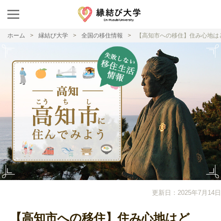
ホーム
縁結び大学
全国の移住情報
【高知市への移住】住み心地は
更新日：2025年7月14日
【高知市への移住】住み心地はど