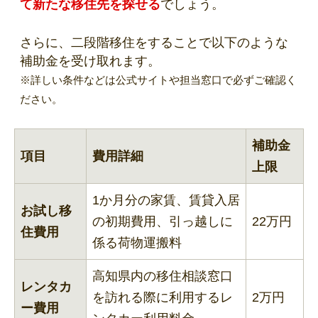
て新たな移住先を探せる
でしょう。
さらに、二段階移住をすることで以下のような
補助金を受け取れます。
※詳しい条件などは公式サイトや担当窓口で必ずご確認く
ださい。
補助金
項目
費用詳細
上限
1か月分の家賃、賃貸入居
お試し移
の初期費用、引っ越しに
22万円
住費用
係る荷物運搬料
高知県内の移住相談窓口
レンタカ
を訪れる際に利用するレ
2万円
ー費用