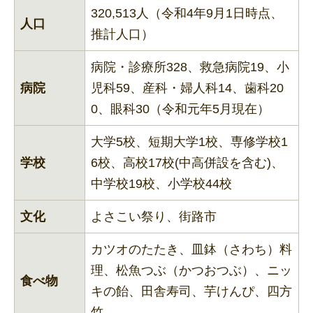
320,513人（令和4年9月1日時点、
人口
推計人口）
病院・診療所328、救急病院19、小
病院
児科59、産科・婦人科14、歯科20
0、眼科30（令和元年5月現在）
大学5校、短期大学1校、専修学校1
学校
6校、高校17校(中高併設を含む)、
中学校19校、小学校44校
文化
よさこい祭り、街路市
カツオのたたき、皿鉢（さわち）料
理、松魚つぶ（かつおつぶ）、ニッ
食べ物
キの飴、田舎寿司、芋けんぴ、四方
竹