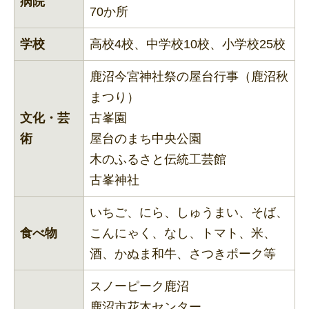
病院
70か所
学校
高校4校、中学校10校、小学校25校
鹿沼今宮神社祭の屋台行事（鹿沼秋
まつり）
文化・芸
古峯園
術
屋台のまち中央公園
木のふるさと伝統工芸館
古峯神社
いちご、にら、しゅうまい、そば、
食べ物
こんにゃく、なし、トマト、米、
酒、かぬま和牛、さつきポーク等
スノーピーク鹿沼
鹿沼市花木センター