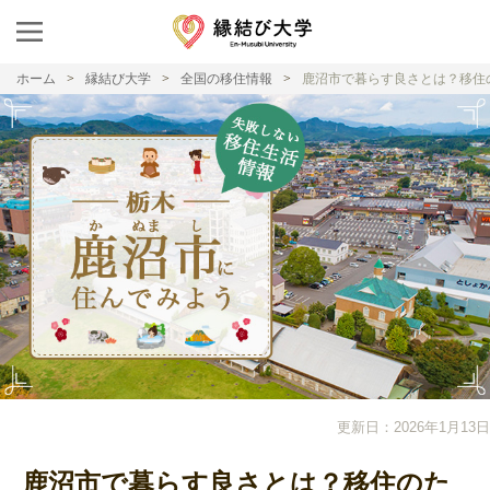
ホーム
縁結び大学
全国の移住情報
鹿沼市で暮らす良さとは？移住
更新日：2026年1月13日
鹿沼市で暮らす良さとは？移住のた