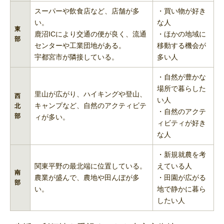
スーパーや飲食店など、店舗が多
・買い物が好き
い。
な人
東
鹿沼ICにより交通の便が良く、流通
・ほかの地域に
部
センターや工業団地がある。
移動する機会が
宇都宮市が隣接している。
多い人
・自然が豊かな
場所で暮らした
里山が広がり、ハイキングや登山、
西
い人
キャンプなど、自然のアクティビテ
北
・自然のアクテ
部
ィが多い。
ィビティが好き
な人
・新規就農を考
関東平野の最北端に位置している。
えている人
南
農業が盛んで、農地や田んぼが多
・田園が広がる
部
い。
地で静かに暮ら
したい人