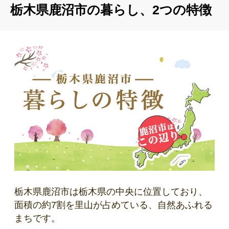
担当課を『総合政策部まちづくり戦略課』から『総合政策部地域
栃木県鹿沼市の暮らし、2つの特徴
課題対策課』へ修正しました
人口データを更新しました（約91,000人→約90,000人）
第2章「栃木県鹿沼市の暮らし、2つの特徴」の構成を変更しま
した（特徴2を「新しい挑戦ができるまち」から「伝統文化が色
濃く残るまち」に修正）
「就業支援」制度の詳細情報を追加しました（「合同企業説明会
＆面接会inかぬま」「鹿沼市奨学金返還支援補助金」「新卒者就
職祝金」の情報を新規掲載）
「子育て支援」制度の詳細情報を追加しました（「いちごっこ出
産・子育て応援給付金」「第2子以降保育料無償」「千手山公園
デビュー事業」「木育の取り組み」の情報を新規掲載）
娯楽施設情報を更新しました（スノーピーク鹿沼を追加）
『移住支援補助金』の子ども加算額を変更しました（18歳未満
の子ども1人につき30万円→100万円）
「おためし宿泊制度」の詳細情報を追加しました（市内ホステル
「Center」での宿泊費補助制度を新規掲載）
移住者交流サロンの情報を追加しました
栃木県鹿沼市は栃木県の中央に位置しており、
面積の約7割を里山が占めている、自然あふれる
まちです。