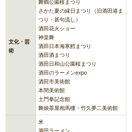
舞鶴公園桜まつり
さかた夏の縁日まつり（旧酒田港ま
つり・甚句流し）
酒田花火ショー
神楽舞
文化・芸
酒田日本海寒鱈まつり
術
酒田酒まつり
酒田日和山公園桜まつり
酒田のラーメンexpo
酒田市美術館
本間美術館
土門拳記念館
舞娘茶屋相馬樓・竹久夢二美術館
米
酒田ラーメン