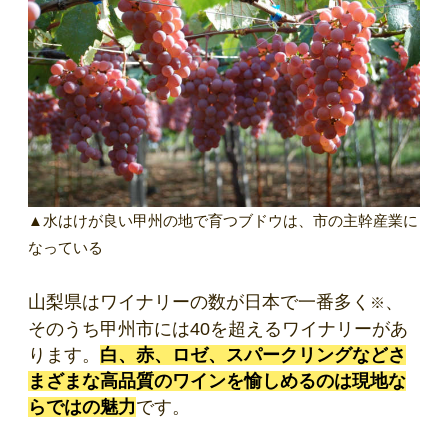
▲水はけが良い甲州の地で育つブドウは、市の主幹産業に
なっている
山梨県はワイナリーの数が日本で一番多く
、
※
そのうち甲州市には40を超えるワイナリーがあ
ります。
白、赤、ロゼ、スパークリングなど
さ
まざまな高品質のワインを愉しめるのは現地な
らではの魅力
です。