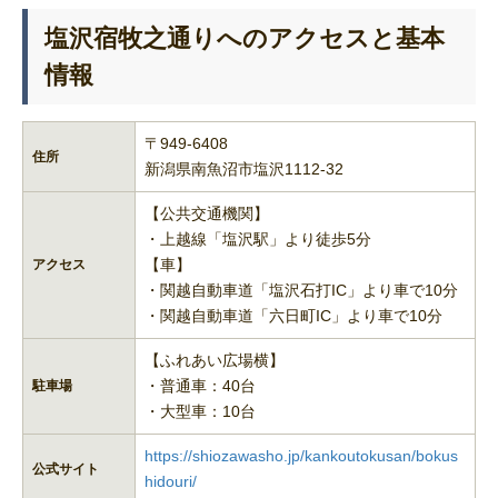
塩沢宿牧之通りへのアクセスと基本
情報
〒949-6408
住所
新潟県南魚沼市塩沢1112-32
【公共交通機関】
・上越線「塩沢駅」より徒歩5分
【車】
アクセス
・関越自動車道「塩沢石打IC」より車で10分
・関越自動車道「六日町IC」より車で10分
【ふれあい広場横】
・普通車：40台
駐車場
・大型車：10台
https://shiozawasho.jp/kankoutokusan/bokus
公式サイト
hidouri/