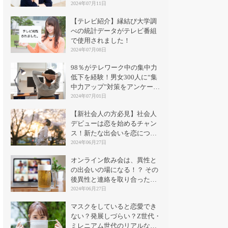
2024年07月11日
【テレビ紹介】縁結び大学調
べの統計データがテレビ番組
で使用されました！
2024年07月08日
98％がテレワーク中の集中力
低下を経験！男女300人に“集
中力アップ”対策をアンケート
｜縁結び大学
2024年07月01日
【新社会人の方必見】社会人
デビューは恋を始めるチャン
ス！新たな出会いを恋につな
げる方法とは？
2024年06月27日
オンライン飲み会は、異性と
の出会いの場になる！？ その
後異性と連絡を取り合った割
合は？
2024年06月27日
マスクをしていると恋愛でき
ない？発展しづらい？Z世代・
ミレニアム世代のリアルな意