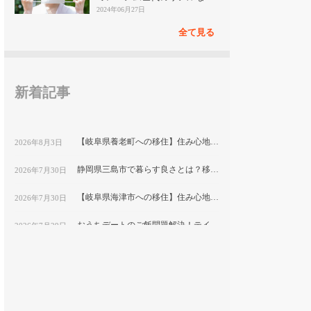
見
2024年06月27日
全て見る
新着記事
【岐阜県養老町への移住】住み心地はどう？暮らしの特徴・仕事・支援情報
2026年8月3日
静岡県三島市で暮らす良さとは？移住のための仕事・住居・支援情報
2026年7月30日
【岐阜県海津市への移住】住み心地はどう？暮らしの特徴・仕事・支援情報
2026年7月30日
おうちデートのご飯問題解決！テイクアウト弁当特集【東京】
2026年7月29日
【愛知県豊橋市への移住】住み心地はどう？暮らしの特徴・仕事・支援情報
2026年7月21日
銀座エリアでスイーツデート！甘いもの好きカップルにおすすめのお店特集｜縁結び大学
2026年7月21日
仙台の「JA新みやぎファーマーズマーケット元気くん市場」で地元の新鮮食材を探すカップルデート｜おうちごはんにぴったり
2026年7月21日