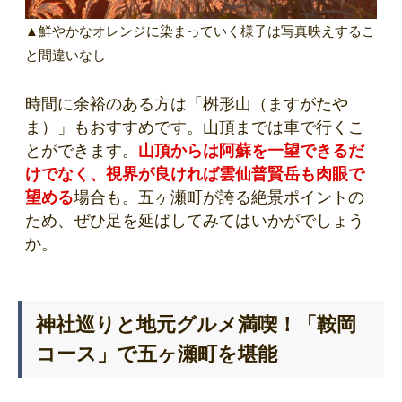
▲鮮やかなオレンジに染まっていく様子は写真映えするこ
と間違いなし
時間に余裕のある方は「桝形山（ますがたや
ま）」もおすすめです。山頂までは車で行くこ
とができます。
山頂からは阿蘇を一望できるだ
けでなく、視界が良ければ雲仙普賢岳も肉眼で
望める
場合も。五ヶ瀬町が誇る絶景ポイントの
ため、ぜひ足を延ばしてみてはいかがでしょう
か。
神社巡りと地元グルメ満喫！「鞍岡
コース」で五ヶ瀬町を堪能