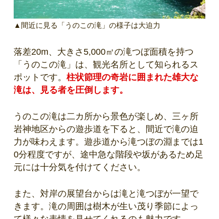
▲間近に見る「うのこの滝」の様子は大迫力
落差20m、大きさ5,000㎡の滝つぼ面積を持つ
「うのこの滝」は、観光名所として知られるス
ポットです。
柱状節理の奇岩に囲まれた雄大な
滝は、見る者を圧倒します。
うのこの滝は二カ所から景色が楽しめ、三ヶ所
岩神地区からの遊歩道を下ると、間近で滝の迫
力が味わえます。遊歩道から滝つぼの淵までは1
0分程度ですが、途中急な階段や坂があるため足
元には十分気を付けてください。
また、対岸の展望台からは滝と滝つぼが一望で
きます。滝の周囲は樹木が生い茂り季節によっ