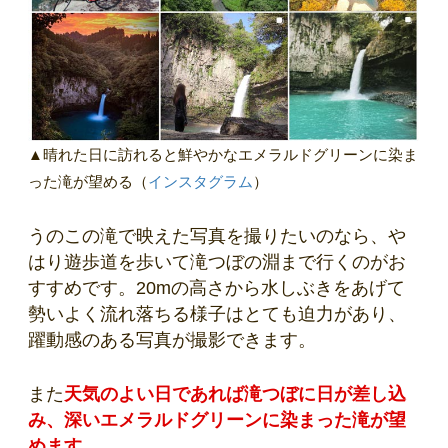
▲晴れた日に訪れると鮮やかなエメラルドグリーンに染ま
った滝が望める（
インスタグラム
）
うのこの滝で映えた写真を撮りたいのなら、や
はり遊歩道を歩いて滝つぼの淵まで行くのがお
すすめです。20mの高さから水しぶきをあげて
勢いよく流れ落ちる様子はとても迫力があり、
躍動感のある写真が撮影できます。
また
天気のよい日であれば滝つぼに日が差し込
み、深いエメラルドグリーンに染まった滝が望
めます。